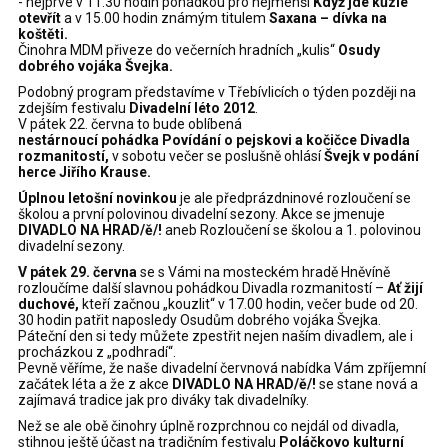
- nejprve v 11.30 hodin pohádkou pro nejmenší
Když jde kůzle
otevřít
a v 15.00 hodin známým titulem
Saxana – dívka na
koštěti.
Činohra MDM přiveze do večerních hradních „kulis“
Osudy
dobrého vojáka Švejka.
Podobný program představíme v Třebívlicích o týden později na
zdejším festivalu
Divadelní léto 2012
.
V pátek 22. června to bude oblíbená
nestárnoucí pohádka Povídání o pejskovi a kočičce Divadla
rozmanitostí,
v sobotu večer se poslušně ohlásí
Švejk v podání
herce Jiřího Krause.
Úplnou letošní novinkou
je ale předprázdninové rozloučení se
školou a první polovinou divadelní sezony. Akce se jmenuje
DIVADLO NA HRAD/ě/!
aneb Rozloučení se školou a 1. polovinou
divadelní sezony.
V pátek 29. června
se s Vámi na mosteckém hradě Hněvíně
rozloučíme další slavnou pohádkou Divadla rozmanitostí –
Ať žijí
duchové,
kteří začnou „kouzlit“ v 17.00 hodin, večer bude od 20.
30 hodin patřit naposledy Osudům dobrého vojáka Švejka.
Páteční den si tedy můžete zpestřit nejen naším divadlem, ale i
procházkou z „podhradí“.
Pevně věříme, že naše divadelní červnová nabídka Vám zpříjemní
začátek léta a že z akce
DIVADLO NA HRAD/ě/!
se stane nová a
zajímavá tradice jak pro diváky tak divadelníky.
Než se ale obě činohry úplně rozprchnou co nejdál od divadla,
stihnou ještě účast na tradičním festivalu
Poláčkovo kulturní