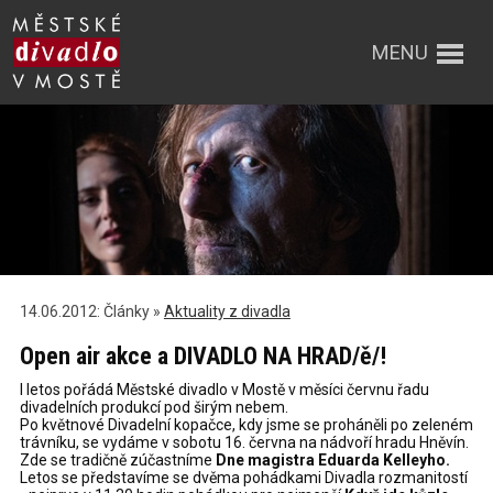
MENU
14.06.2012: Články »
Aktuality z divadla
Open air akce a DIVADLO NA HRAD/ě/!
I letos pořádá Městské divadlo v Mostě v měsíci červnu řadu
divadelních produkcí pod širým nebem.
Po květnové Divadelní kopačce, kdy jsme se proháněli po zeleném
trávníku, se vydáme v sobotu 16. června na nádvoří hradu Hněvín.
Zde se tradičně zúčastníme
Dne magistra Eduarda Kelleyho.
Letos se představíme se dvěma pohádkami Divadla rozmanitostí