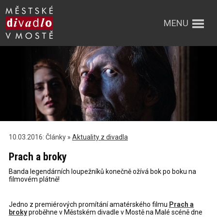
MENU
10.03.2016: Články »
Aktuality z divadla
Prach a broky
Banda legendárních loupežníků konečně ožívá bok po boku na
filmovém plátně!
Jedno z premiérových promítání amatérského filmu
Prach a
broky
proběhne v Městském divadle v Mostě na Malé scéně dne