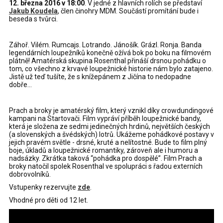
12. března 2016 v 18:00
. V jedné z hlavních rolích se představí
Jakub Koudela
, člen činohry MDM. Součástí promítání bude i
beseda s tvůrci.
Záhoř. Vilém. Rumcajs. Lotrando. Jánošík. Grázl. Ronja. Banda
legendárních loupežníků konečně ožívá bok po boku na filmovém
plátně! Amatérská skupina Rosenthal přináší drsnou pohádku o
tom, co všechno z krvavé loupežnické historie nám bylo zatajeno.
Jistě už teď tušíte, že s knížepánem z Jičína to nedopadne
dobře...
Prach a broky je amatérský film, který vznikl díky crowdundingové
kampani na Startovači. Film vypráví příběh loupežnické bandy,
která je složena ze sedmi jedinečných hrdinů, největších českých
(a slovenských a švédských) lotrů. Ukážeme pohádkové postavy v
jejich pravém světle - drsné, kruté a nelítostné. Bude to film plný
boje, úkladů a loupežnické romantiky, zároveň ale i humoru a
nadsázky. Zkrátka taková “pohádka pro dospělé”. Film Prach a
broky natočil spolek Rosenthal ve spolupráci s řadou externích
dobrovolníků.
Vstupenky rezervujte
zde
.
Vhodné pro děti od 12 let.