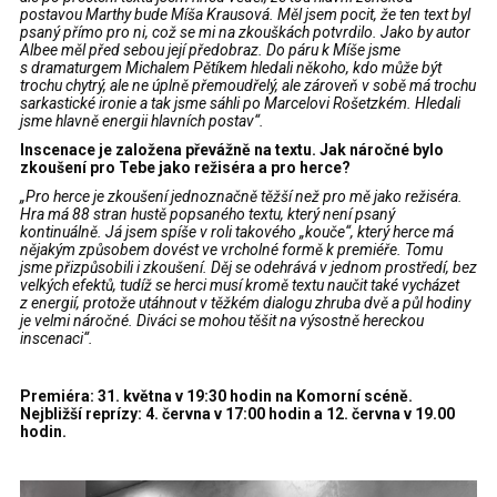
postavou Marthy bude Míša Krausová. Měl jsem pocit, že ten text byl
psaný přímo pro ni, což se mi na zkouškách potvrdilo. Jako by autor
Albee měl před sebou její předobraz. Do páru k Míše jsme
s dramaturgem Michalem Pětíkem hledali někoho, kdo může být
trochu chytrý, ale ne úplně přemoudřelý, ale zároveň v sobě má trochu
sarkastické ironie a tak jsme sáhli po Marcelovi Rošetzkém. Hledali
jsme hlavně energii hlavních postav“.
Inscenace je založena převážně na textu. Jak náročné bylo
zkoušení pro Tebe jako režiséra a pro herce?
„Pro herce je zkoušení jednoznačně těžší než pro mě jako režiséra.
Hra má 88 stran hustě popsaného textu, který není psaný
kontinuálně. Já jsem spíše v roli takového „kouče“, který herce má
nějakým způsobem dovést ve vrcholné formě k premiéře. Tomu
jsme přizpůsobili i zkoušení. Děj se odehrává v jednom prostředí, bez
velkých efektů, tudíž se herci musí kromě textu naučit také vycházet
z energií, protože utáhnout v těžkém dialogu zhruba dvě a půl hodiny
je velmi náročné. Diváci se mohou těšit na výsostně hereckou
inscenaci“.
Premiéra: 31. května v 19:30 hodin na Komorní scéně.
Nejbližší reprízy: 4. června v 17:00 hodin a 12. června v 19.00
hodin.