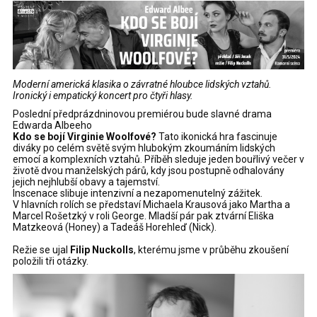
Moderní americká klasika o závratné hloubce lidských vztahů.
Ironický i empatický koncert pro čtyři hlasy.
Poslední předprázdninovou premiérou bude slavné drama
Edwarda Albeeho
Kdo se bojí Virginie Woolfové?
Tato ikonická hra fascinuje
diváky po celém světě svým hlubokým zkoumáním lidských
emocí a komplexních vztahů. Příběh sleduje jeden bouřlivý večer v
životě dvou manželských párů, kdy jsou postupně odhalovány
jejich nejhlubší obavy a tajemství.
Inscenace slibuje intenzivní a nezapomenutelný zážitek.
V hlavních rolích se představí Michaela Krausová jako Martha a
Marcel Rošetzký v roli George. Mladší pár pak ztvární Eliška
Matzkeová (Honey) a Tadeáš Horehleď (Nick).
Režie se ujal
Filip Nuckolls
, kterému jsme v průběhu zkoušení
položili tři otázky.