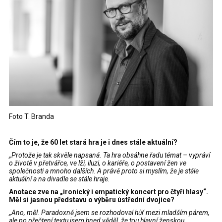
Foto T. Branda
Čím to je, že 60 let stará hra je i dnes stále aktuální?
„Protože je
tak skvěle napsaná. Ta hra obsáhne řadu témat – vypráví
o životě v přetvářce, ve lži, iluzi, o kariéře, o postavení žen ve
společnosti a mnoho dalších. A právě proto si myslím, že je stále
aktuální a na divadle se stále hraje.
Anotace zve na „ironický i empatický koncert pro čtyři hlasy“.
Měl si jasnou představu o výběru ústřední dvojice?
„Ano, měl. Paradoxně jsem se rozhodoval hůř mezi mladším párem,
ale po přečtení textu jsem hned věděl, že tou hlavní ženskou