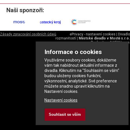
Naši sponzoři:
Zásady zpracování osobních údajů
ePrivacy - nastavení cookies
|
Divadlo
rozmanitostí
|
Městské divadlo v Mostě s.r.o.
Pecho-it.cz
&
NEXU s.r.o.
Informace o cookies
Využíváme soubory cookies, dokážeme
vám tak nabídnout aktuální informace z
divadla. Kliknutím na "Souhlasím se vším"
budou uloženy cookies funkční,
výkonnostní, analytické. Své preference
můžete snadno upravit kliknutím na
Nastavení cookies.
Nastavení cookies
Souhlasit se vším