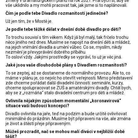
změny v dramaturgickém plánu na rok 2021. Přál bych si, aby se
vše uklidnilo a my mohli pracovat tak, jak jsme si to naplánovali.
Čím je podle tebe Divadlo rozmanitostí jedinečné?
Už jen tím, že v Mostě je.
Je podle tebe těžké dělat v dnešní době divadlo pro děti?
To trochu souvisí s tím věkem. Když já byl malý, tak frčelo trochu
něco jiného než dnes. Musíme se napojit na dnešní děti a mládež,
na jejich vnímání divadla a umění vůbec. Co se, myslím, nikdy
nezmění je převyprávění dobrého příběhu.
To osloví vždy. Jakými prostředky se vypráví, to už je věc jiná.
Jaké jsou vaše dlouhodobé plány s Divadlem rozmanitostí?
To se zeptej, až se dostaneme do normálního provozu. Ale to, co
máme v plánu je, co nejvíc ho otevřít veřejnosti. Mimo představení
zde chceme pořádat další divadelní činnosti: semináře, kurzy,
chceme spolupracovat se ZUŠ a amatérskými divadly. Chtěl bych,
aby se z „rozmáňa“ stalo divadelní centrum pro děti a mládež.
Ovlivnila nějakým způsobem momentální „koronavirová“
situace vaši budoucí koncepci?
Divadlo ovlivnila na jaře, teď na podzim a bude určitě ovlivňovat
minimálně do prázdnin. Musíme být připraveni na vše, ale změna
je život a štěstí přeje připraveným.
Můžeš prozradit, nač se mohou malí diváci v nejbližší době
těšit?