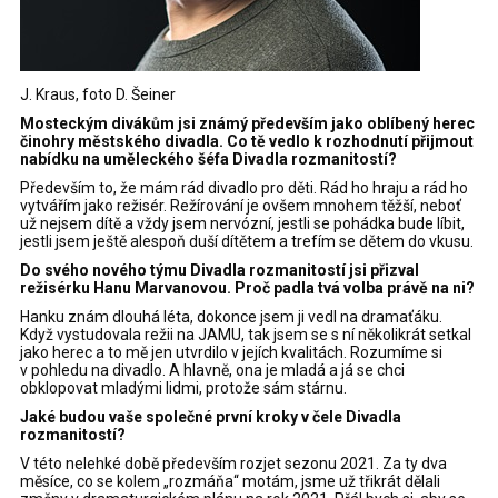
J. Kraus, foto D. Šeiner
Mosteckým divákům jsi známý především jako oblíbený herec
činohry městského divadla. Co tě vedlo k rozhodnutí přijmout
nabídku na uměleckého šéfa Divadla rozmanitostí?
Především to, že mám rád divadlo pro děti. Rád ho hraju a rád ho
vytvářím jako režisér. Režírování je ovšem mnohem těžší, neboť
už nejsem dítě a vždy jsem nervózní, jestli se pohádka bude líbit,
jestli jsem ještě alespoň duší dítětem a trefím se dětem do vkusu.
Do svého nového týmu Divadla rozmanitostí jsi přizval
režisérku Hanu Marvanovou. Proč padla tvá volba právě na ni?
Hanku znám dlouhá léta, dokonce jsem ji vedl na dramaťáku.
Když vystudovala režii na JAMU, tak jsem se s ní několikrát setkal
jako herec a to mě jen utvrdilo v jejích kvalitách. Rozumíme si
v pohledu na divadlo. A hlavně, ona je mladá a já se chci
obklopovat mladými lidmi, protože sám stárnu.
Jaké budou vaše společné první kroky v čele Divadla
rozmanitostí?
V této nelehké době především rozjet sezonu 2021. Za ty dva
měsíce, co se kolem „rozmáňa“ motám, jsme už třikrát dělali