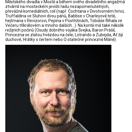
Městského divadla v Mostě a během svého divadelního angažmá
ztvárnil na mosteckém jevišti řadu nezapomenutelných,
převážně komediálních, rolí (např. Čochtana v Divotvorném hrnci,
Truffaldina ve Sluhovi dvou pánů, Babbse v Charleyově tetě,
hejtmana v Revizorovi, Pepina v Postřižinách, Tobiáše Říhala ve
Večeru tříkrálovém a mnoho dalších…). Na kontě má také několik
režijních počinů (Osudy dobrého vojáka Švejka, Baron Prášil,
Princezna se zlatou hvězdou na čele, Lotrando a Zubejda, Ať žijí
duchové, Hrátky s čertem nebo O statečné princezně Máně).