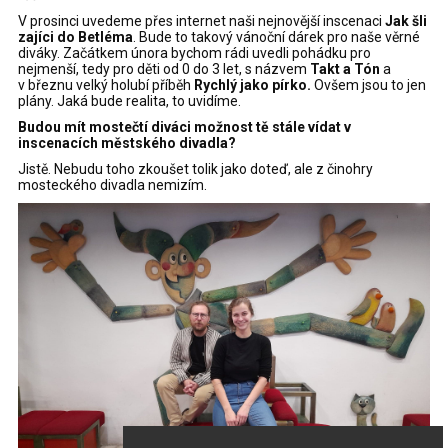
V prosinci uvedeme přes internet naši nejnovější inscenaci
Jak šli
zajíci do Betléma
. Bude to takový vánoční dárek pro naše věrné
diváky. Začátkem února bychom rádi uvedli pohádku pro
nejmenší, tedy pro děti od 0 do 3 let, s názvem
Takt a Tón
a
v březnu velký holubí příběh
Rychlý jako pírko.
Ovšem jsou to jen
plány. Jaká bude realita, to uvidíme.
Budou mít mostečtí diváci možnost tě stále vídat v
inscenacích městského divadla?
Jistě. Nebudu toho zkoušet tolik jako doteď, ale z činohry
mosteckého divadla nemizím.