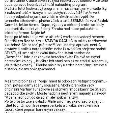
úpravě Jiřího Krause skvěle rozjela festivalovou sobotu! A že toho
bude opravdu hodně, dává tušit nahuštěný program.
Diváci si totiž festivalový program nemuseli najít jen v divadle. Byl
k nalezení totiž v různých mosteckých budovách! Takže ve 3
hodiny odpoledne jsme se vrátili o několik století zpět. Do
temného středověku, plného válek a také
ŠERMU
nás vzal
Radek
Čermák
, lektor šermu. Dupot, výpady a občasný smích se linuly
ode dveří divadelní zkušebny. Zhruba hodinu se pokoušíme
lektora přemoci. Nejde to!
Ihned po té následuje velice užitečný workshop vedený hercem
Fran
tiškem Nedbalem
–
STAVBA GAGU!
A to také v rozžhavené
zkušebně. Ale co teď, ptáte se?! Času nazbyt opravdu není. A
protože si stále k narozeninám nebo i k svátkům přejeme hodně
ŠTĚSTÍ, šli jsme si pár květů fialového štěstí natrhat do
„Rozmáňa“, kde je rozdávala herečka Květa Fialová se svými
hereckými kolegy. „Je výhra být starý neb až ve stáří si uvědomuji,
jak je život krásný…“ Dlouho nás hřály u srdce hereččiny úsměvy a
historky, ale my opět spěcháme!
Mezitím probíhají ve "foajé" hned tři odpolední vstupy programu -
první potěšil dámy i pány současně. Módní přehlídka vždy
originální Martiny Tuháčkové se sličnými "modelkami" ze Střední
pedagogické školy v Mostě nadchla neotřelými nápady a návody
"V čem nechodit do divadla", ale i pěknými těly!
Po té prostor zcela ovládlo
Malé vinohradské divadlo a jejich
Idiot loci.
Zmocnili se nejen parketu a diváků, ale i okenních
tabulí, které popsali barevnými vzkazy.