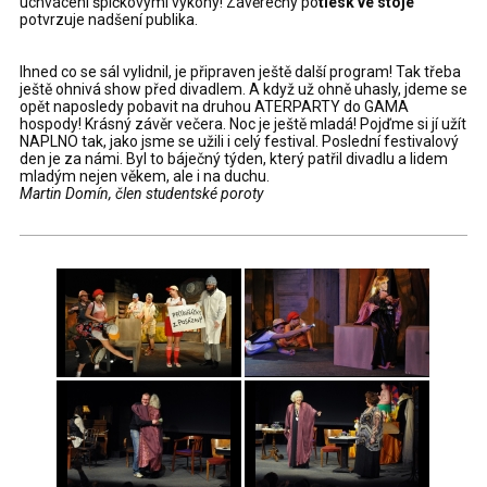
uchváceni špičkovými výkony! Závěrečný po
tlesk ve stoje
potvrzuje nadšení publika.
Ihned co se sál vylidnil, je připraven ještě další program! Tak třeba
ještě ohnivá show před divadlem. A když už ohně uhasly, jdeme se
opět naposledy pobavit na druhou ATERPARTY do GAMA
hospody! Krásný závěr večera. Noc je ještě mladá! Pojďme si jí užít
NAPLNO tak, jako jsme se užili i celý festival. Poslední festivalový
den je za námi. Byl to báječný týden, který patřil divadlu a lidem
mladým nejen věkem, ale i na duchu.
Martin Domín, člen studentské poroty