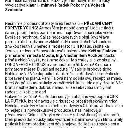
Hurónské salvy smíchu dokázaly jednoduchými prostředky
vyvolat dva
klauni - mimové Radek Pokorný a Vojtěch
Svoboda.
Nesmíme propásnout zlatý hřeb festivalu –
PŘEDÁNÍ CENY
FOREVER YOUNG!
Atmosféra je nabitá energií. Lidé se tlačí u
šaten, popíjí drinky, barmani nestíhají. Divadlo hučí jako včelín!
Dveře se netrhnou. Sál se nečekaně rychle plní! Když vřava
pomalu utichá, diváci se zklidňují. Na scénu přichází spolu se
znělkou festivalu
herec a moderátor Jiří Kraus,
ředitelka
festivalu – Ivana Bonaventurová následována
Květou Fialovou
a
primátorem města Mostu, Ing.
Vlastimilem Vozkou.
Sošku
přináší chlapík vyšší, než jsme čekali! Má chůdy a je ze skupiny –
LONG VEHICLE CIRCUS a z nenadání se řítí k zemi! K nohám
primátora města! Diváci ani nedutají. V sále je hrobové ticho.
Náhle dav šílí! Vše dopadlo tak jak mělo a předávání proběhlo dle
připraveného plánu. Paní Fialová nám sdělila svůj recept na mládí,
který čerpá z buddhisticky zaměřených knih. Jde o styl života. Vše
brát s nadhledem, dobrou náladu a i ze sebevětší smůly mít
radost, jelikož je to dar!
Galavečer začíná! Po předání ceny je zahájeno vystoupení CIRK
LA PUTYKA, které navozuje cirkusácké prostředí skvělými triky.
Nečekejte ale lvy v kotcích nebo medvědy s Cibulkou. Jednalo se o
to nejlepší z novocirkusové produkce u nás, nejnovější
představení Cirku La Putyka ve finské režii vč. finských akrobatů,
kteří předváděli kousky jako vystřižené z animovaných filmů. Stálý
potlesk během představení dává najevo, že lidé jsou spokojení a