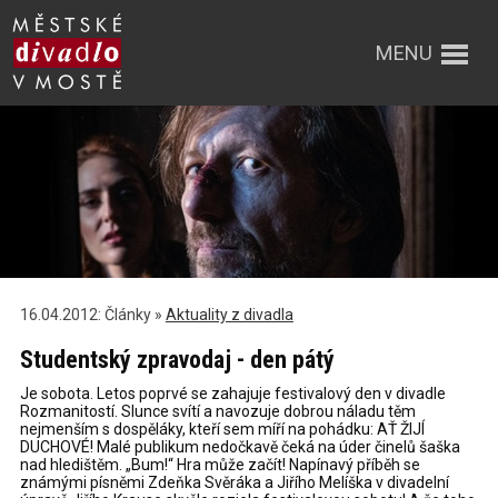
MENU
16.04.2012: Články »
Aktuality z divadla
Studentský zpravodaj - den pátý
Je sobota. Letos poprvé se zahajuje festivalový den v divadle
Rozmanitostí. Slunce svítí a navozuje dobrou náladu těm
nejmenším s dospěláky, kteří sem míří na pohádku: AŤ ŽIJÍ
DUCHOVÉ! Malé publikum nedočkavě čeká na úder činelů šaška
nad hledištěm. „Bum!“ Hra může začít! Napínavý příběh se
známými písněmi Zdeňka Svěráka a Jiřího Melíška v divadelní