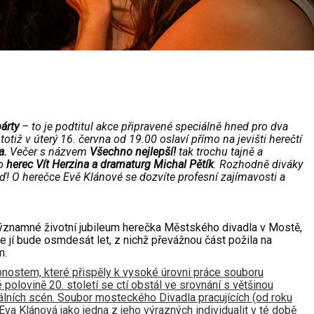
árty
– to je podtitul akce připravené speciálně hned pro dva
tiž v úterý 16. června od 19.00 oslaví přímo na jevišti herečtí
a.
Večer s názvem
Všechno nejlepší!
tak trochu tajně a
lo
herec Vít Herzina a
dramaturg Michal Pětík
. Rozhodně diváky
eď!
O herečce Evě Klánové se dozvíte profesní zajímavosti a
 významné životní jubileum herečka Městského divadla v Mostě,
 jí bude osmdesát let, z nichž převážnou část požila na
m.
nostem, které přispěly k vysoké úrovni práce souboru
polovině 20. století se ctí obstál ve srovnání s většinou
lních scén. Soubor mosteckého Divadla pracujících (od roku
va Klánová jako jedna z jeho výrazných individualit v té době