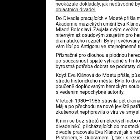
neokázale dokládaly, jak nedůvodné by
oblastních divadel.
Do Divadla pracujících v Mostě přišla 
Akademie múzických umění Eva Klánov
Mladé Boleslavi. Zaujala svým svěžím zj
niterným až osudovým zaujetím pro her
dramatického rozpětí. Byly jí svěřová
vám líbí po Antigonu ve stejnojmenné t
Příznačné pro dlouhou a plodnou herec
po současnost spjaté výhradně s tímto 
bytostná potřeba dobrat se podstaty cha
Když Eva Klánová do Mostu přišla, půso
středu historického města. Bylo to div
poučeně doplňovaným hereckým soubore
s vedením nepochybné autority.
V letech 1980–1985 strávila pět drama
Máj a po přechodu na nové jeviště patřil
zkušenost nepřipravila o víru ve smysl 
K nim se bez střetů uměleckých nebo ge
divadelníků,
přicházejících do mosteck
divadle pracovala Eva Klánová jak s r
Pistoriem, S. Oubramem…), tak i s reži