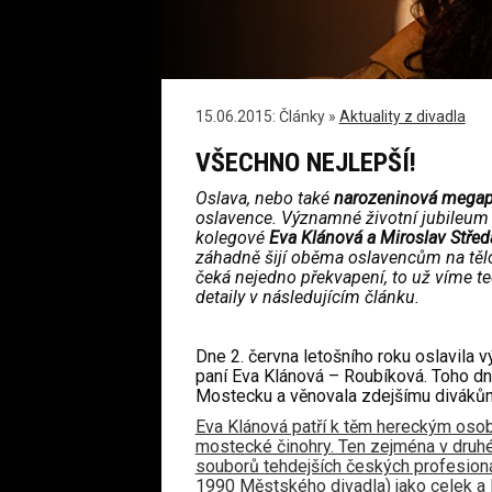
15.06.2015: Články »
Aktuality z divadla
VŠECHNO NEJLEPŠÍ!
Oslava, nebo také
narozeninová megap
oslavence. Významné životní jubileum to
kolegové
Eva Klánová a Miroslav Střed
záhadně šijí oběma oslavencům na tě
čeká nejedno překvapení, to už víme t
detaily v následujícím článku.
Dne 2. června letošního roku oslavila
paní Eva Klánová – Roubíková. Toho dne
Mostecku a věnovala zdejšímu diváků
Eva Klánová patří k těm hereckým osob
mostecké činohry. Ten zejména v druhé 
souborů tehdejších českých profesioná
1990 Městského divadla) jako celek a E