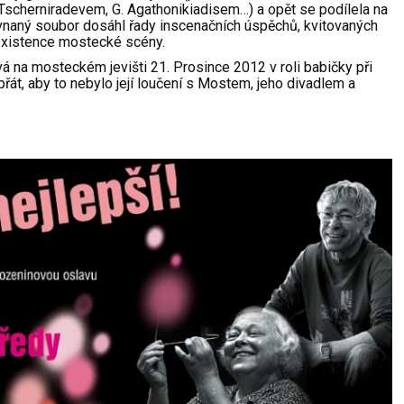
 Tscherniradevem, G. Agathonikiadisem…) a opět se podílela na
ovnaný soubor dosáhl
řady inscenačních úspěchů, kvitovaných
existence mostecké scény.
á na mosteckém jevišti 21. Prosince 2012 v roli babičky při
přát, aby to nebylo její loučení s Mostem, jeho divadlem a