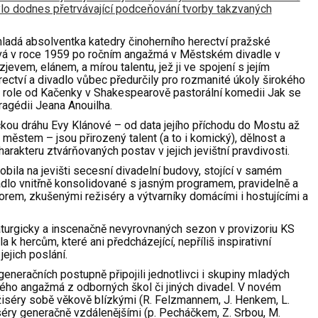
lo dodnes přetrvávající podceňování tvorby takzvaných
mladá absolventka katedry činoherního herectví pražské
á v roce 1959 po ročním angažmá v Městském divadle v
evem, elánem, a mírou talentu, jež ji ve spojení s jejím
ectví a divadlo vůbec předurčily pro rozmanité úkoly širokého
ny role od Kačenky v Shakespearově pastorální komedii Jak se
ragédii Jeana Anouilha.
kou dráhu Evy Klánové – od data jejího příchodu do Mostu až
městem – jsou přirozený talent (a to i komický),
dělnost a
rakteru ztvárňovaných postav v jejich jevištní pravdivosti.
bila na jevišti secesní divadelní budovy, stojící v samém
adlo vnitřně konsolidované s jasným programem, pravidelně a
m, zkušenými režiséry a výtvarníky domácími i hostujícími a
turgicky a inscenačně nevyrovnaných sezon v provizoriu KS
a k hercům, které ani předcházející, nepříliš inspirativní
jejich poslání.
neračních postupně připojili jednotlivci i skupiny mladých
ého angažmá z odborných škol či jiných divadel. V novém
ežiséry sobě věkově blízkými (R. Felzmannem, J. Henkem, L.
séry generačně vzdálenějšími (p. Pecháčkem, Z. Srbou, M.