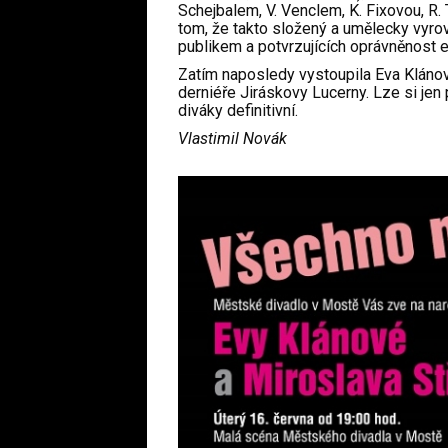
Schejbalem, V. Venclem, K. Fixovou, R.
tom, že takto složený a umělecky vyr
publikem a potvrzujících oprávněnost 
Zatím naposledy vystoupila Eva Klánov
derniéře Jiráskovy Lucerny. Lze si jen 
diváky definitivní.
Vlastimil Novák