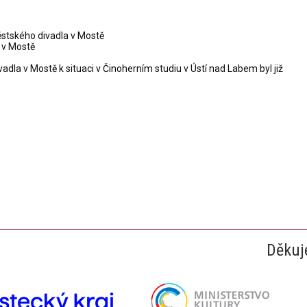
ěstského divadla v Mostě
 v Mostě
dla v Mostě k situaci v Činoherním studiu v Ústí nad Labem byl již
Děkuj