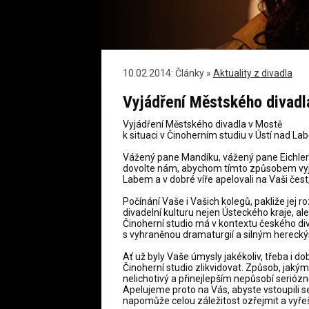
10.02.2014: Články »
Aktuality z divadla
Vyjádření Městského divadl
Vyjádření Městského divadla v Mostě
k situaci v Činoherním studiu v Ústí nad L
Vážený pane Mandíku, vážený pane Eichler
dovolte nám, abychom tímto způsobem vyjádř
Labem a v dobré víře apelovali na Vaši čest,
Počínání Vaše i Vašich kolegů, pakliže jej 
divadelní kulturu nejen Ústeckého kraje, ale
Činoherní studio má v kontextu českého divad
s vyhraněnou dramaturgií a silným herec
Ať už byly Vaše úmysly jakékoliv, třeba i 
Činoherní studio zlikvidovat. Způsob, jakým 
nelichotivý a přinejlepším nepůsobí seriózn
Apelujeme proto na Vás, abyste vstoupili se
napomůže celou záležitost ozřejmit a vyřeš