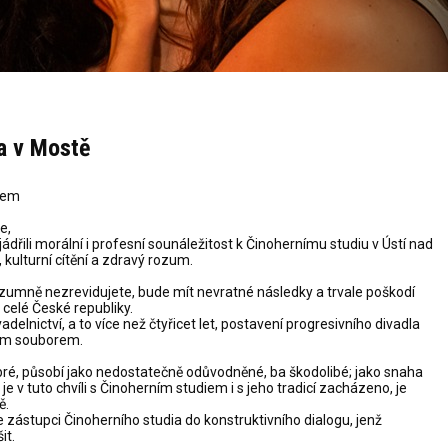
a v Mostě
abem
e,
ili morální i profesní sounáležitost k Činohernímu studiu v Ústí nad
 kulturní cítění a zdravý rozum.
rozumně nezrevidujete, bude mít nevratné následky a trvale poškodí
 celé České republiky.
elnictví, a to více než čtyřicet let, postavení progresivního divadla
kým souborem.
dobré, působí jako nedostatečně odůvodněné, ba škodolibé; jako snaha
je v tuto chvíli s Činoherním studiem i s jeho tradicí zacházeno, je
ě.
 zástupci Činoherního studia do konstruktivního dialogu, jenž
it.