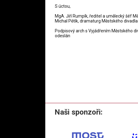
S úctou,
MgA. Jiří Rumpík, ředitel a umělecký šéf M
Michal Pětík, dramaturg Městského divadla
Podpisový arch s Vyjádřením Městského diva
odeslán
Naši sponzoři: