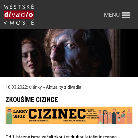
MENU
10.03.2022: Články »
Aktuality z divadla
ZKOUŠÍME CIZINCE
Od 1. března jsme začali zkoušet druhou letošní inscenaci -