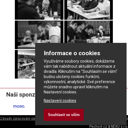
Informace o cookies
Využíváme soubory cookies, dokážeme
vám tak nabídnout aktuální informace z
divadla. Kliknutím na "Souhlasím se vším"
budou uloženy cookies funkční,
výkonnostní, analytické. Své preference
můžete snadno upravit kliknutím na
Nastavení cookies.
Naši sponzoři:
Nastavení cookies
Souhlasit se vším
Zásady zpracování osobních údajů
ePrivacy - nastavení cookies
|
Divadlo
rozmanitostí
|
Městské divadlo v Mostě s.r.o.
Pecho-it.cz
&
NEXU s.r.o.