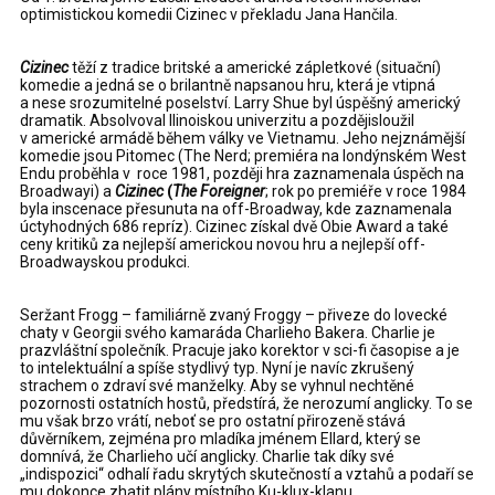
optimistickou komedii Cizinec v překladu Jana Hančila.
Cizinec
těží z tradice britské a americké zápletkové (situační)
komedie a jedná se o brilantně napsanou hru, která je vtipná
a nese srozumitelné poselství. Larry Shue byl úspěšný americký
dramatik. Absolvoval Ilinoiskou univerzitu a pozdějisloužil
v americké armádě během války ve Vietnamu. Jeho nejznámější
komedie jsou Pitomec (The Nerd; premiéra na londýnském West
Endu proběhla v roce 1981, později hra zaznamenala úspěch na
Broadwayi) a
Cizinec
(
The Foreigner
; rok po premiéře v roce 1984
byla inscenace přesunuta na off-Broadway, kde zaznamenala
úctyhodných 686 repríz). Cizinec získal dvě Obie Award a také
ceny kritiků za nejlepší americkou novou hru a nejlepší off-
Broadwayskou produkci.
Seržant Frogg – familiárně zvaný Froggy – přiveze do lovecké
chaty v Georgii svého kamaráda Charlieho Bakera. Charlie je
prazvláštní společník. Pracuje jako korektor v sci-fi časopise a je
to intelektuální a spíše stydlivý typ. Nyní je navíc zkrušený
strachem o zdraví své manželky. Aby se vyhnul nechtěné
pozornosti ostatních hostů, předstírá, že nerozumí anglicky. To se
mu však brzo vrátí, neboť se pro ostatní přirozeně stává
důvěrníkem, zejména pro mladíka jménem Ellard, který se
domnívá, že Charlieho učí anglicky. Charlie tak díky své
„indispozici“ odhalí řadu skrytých skutečností a vztahů a podaří se
mu dokonce zhatit plány místního Ku-klux-klanu.