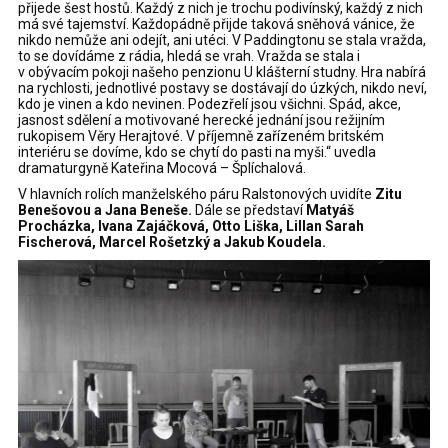
přijede šest hostů. Každý z nich je trochu podivínský, každý z nich
má své tajemství. Každopádně přijde taková sněhová vánice, že
nikdo nemůže ani odejít, ani utéci. V Paddingtonu se stala vražda,
to se dovídáme z rádia, hledá se vrah. Vražda se stala i
v obývacím pokoji našeho penzionu U klášterní studny. Hra nabírá
na rychlosti, jednotlivé postavy se dostávají do úzkých, nikdo neví,
kdo je vinen a kdo nevinen. Podezřelí jsou všichni. Spád, akce,
jasnost sdělení a motivované herecké jednání jsou režijním
rukopisem Věry Herajtové. V příjemně zařízeném britském
interiéru se dovíme, kdo se chytí do pasti na myši.“ uvedla
dramaturgyně Kateřina Mocová – Šplíchalová.
V hlavních rolích manželského páru Ralstonových uvidíte
Zitu
Benešovou a Jana Beneše.
Dále se představí
Matyáš
Procházka, Ivana Zajáčková, Otto Liška, Lillan Sarah
Fischerová, Marcel Rošetzký a Jakub Koudela.