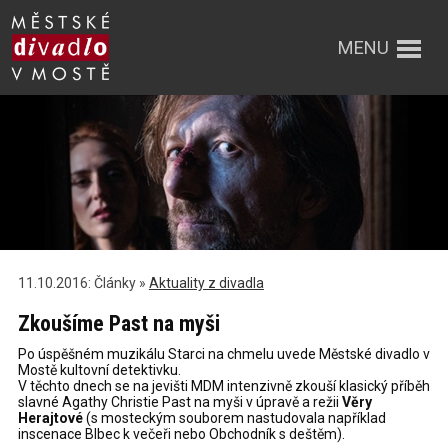
MENU
11.10.2016: Články »
Aktuality z divadla
Zkoušíme Past na myši
Po úspěšném muzikálu Starci na chmelu uvede Městské divadlo v
Mostě kultovní detektivku.
V těchto dnech se na jevišti MDM intenzivně zkouší klasický příběh
slavné Agathy Christie Past na myši v úpravě a režii
Věry
Herajtové
(s mosteckým souborem nastudovala například
inscenace Blbec k večeři nebo Obchodník s deštěm).