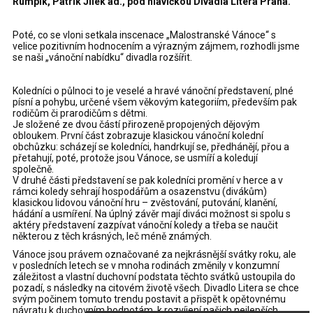
Rumpík, Patrik Jílek ad., pod hlavičkou Divadla Litera Praha.
Poté, co se vloni setkala inscenace „Malostranské Vánoce“ s
velice pozitivním hodnocením a výrazným zájmem, rozhodli jsme
se naši „vánoční nabídku“ divadla rozšířit.
Koledníci o půlnoci to je veselé a hravé vánoční představení, plné
písní a pohybu, určené všem věkovým kategoriím, především pak
rodičům či prarodičům s dětmi.
Je složené ze dvou částí přirozeně propojených dějovým
obloukem. První část zobrazuje klasickou vánoční kolední
obchůzku: scházejí se koledníci, handrkují se, předhánějí, přou a
přetahují, poté, protože jsou Vánoce, se usmíří a koledují
společně.
V druhé části představení se pak koledníci promění v herce a v
rámci koledy sehrají hospodářům a osazenstvu (divákům)
klasickou lidovou vánoční hru – zvěstování, putování, klanění,
hádání a usmíření. Na úplný závěr mají diváci možnost si spolu s
aktéry představení zazpívat vánoční koledy a třeba se naučit
některou z těch krásných, leč méně známých.
Vánoce jsou právem označované za nejkrásnější svátky roku, ale
v posledních letech se v mnoha rodinách změnily v konzumní
záležitost a vlastní duchovní podstata těchto svátků ustoupila do
pozadí, s následky na citovém životě všech. Divadlo Litera se chce
svým počinem tomuto trendu postavit a přispět k opětovnému
návratu k duchovním hodnotám, k rozvíjení našich nejlepších