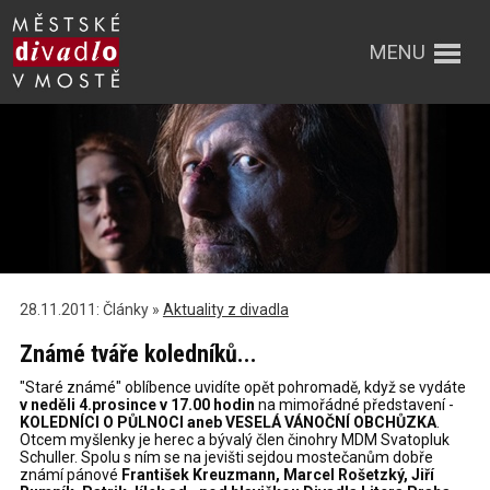
MENU
28.11.2011: Články »
Aktuality z divadla
Známé tváře koledníků...
"Staré známé" oblíbence uvidíte opět pohromadě, když se vydáte
v neděli 4.prosince v 17.00 hodin
na mimořádné představení -
KOLEDNÍCI O PŮLNOCI aneb VESELÁ VÁNOČNÍ OBCHŮZKA
.
Otcem myšlenky je herec a bývalý člen činohry MDM Svatopluk
Schuller. Spolu s ním se na jevišti sejdou mostečanům dobře
známí pánové
František Kreuzmann, Marcel Rošetzký, Jiří