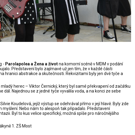
g -
Parolapolea a Žena a život
na komorní scéně v MDM v podání
alo. Představení bylo zajímavé už jen tím, že v každé části
a hranici abstrakce a skutečnosti. Rekvizitami byly jen dvě tyče a
m mladý herec – Viktor Černický, který byl samé překvapení od začátku
ne dál. Najednou se z jedné tyče vyvalila voda, a na konci ze sebe
ilvie Koudelová, jejíž výstup se odehrával přímo v její hlavě. Byly zde
jich myšlení. Nebo nám to alespoň tak připadalo. Představení
zii. Byl to kus velice specifický, možná spíše pro náročnějšího
ákyně 1. ZŠ Most