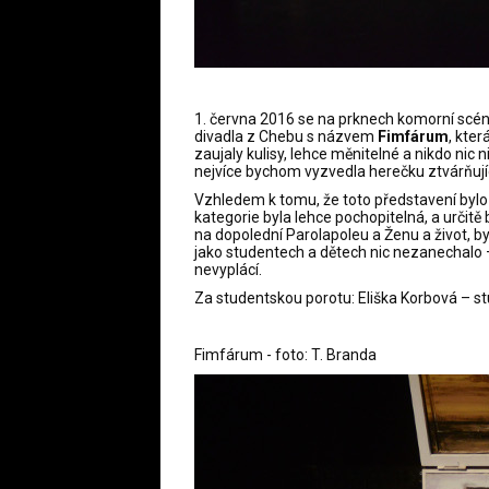
1. června 2016 se na prknech komorní scé
divadla z Chebu s názvem
Fimfárum
, kte
zaujaly kulisy, lehce měnitelné a nikdo nic 
nejvíce bychom vyzvedla herečku ztvárňující
Vzhledem k tomu, že toto představení byl
kategorie byla lehce pochopitelná, a určit
na dopolední Parolapoleu a Ženu a život, byl
jako studentech a dětech nic nezanechalo – 
nevyplácí.
Za studentskou porotu: Eliška Korbová – 
Fimfárum - foto: T. Branda