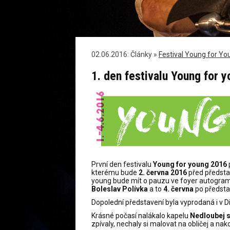
02.06.2016: Články »
Festival Young for Yo
1. den festivalu Young for 
První den festivalu
Young for young 2016
p
kterému bude
2. června 2016
před předst
young bude mít o pauzu ve foyer autogrami
Boleslav Polívka
a to
4. června
po předst
Dopolední představení byla vyprodaná i v 
Krásné počasí nalákalo kapelu
Nedloubej s
zpívaly, nechaly si malovat na obličej a nako