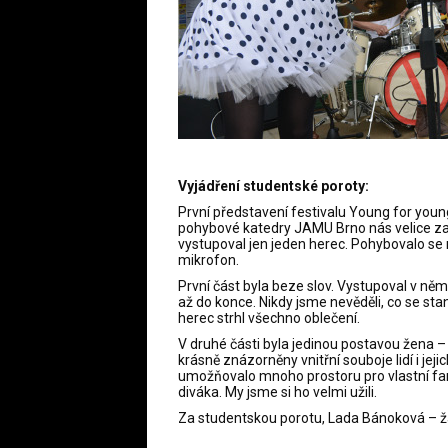
Vyjádření studentské poroty:
První představení festivalu Young for youn
pohybové katedry JAMU Brno nás velice zauj
vystupoval jen jeden herec. Pohybovalo se n
mikrofon.
První část byla beze slov. Vystupoval v ně
až do konce. Nikdy jsme nevěděli, co se sta
herec strhl všechno oblečení.
V druhé části byla jedinou postavou žena – S
krásně znázorněny vnitřní souboje lidí i je
umožňovalo mnoho prostoru pro vlastní fanta
diváka. My jsme si ho velmi užili.
Za studentskou porotu, Lada Bánoková – ž