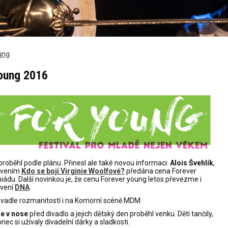
ung
young 2016
roběhl podle plánu. Přinesl ale také novou informaci:
Alois Švehlík
,
avením
Kdo se bojí Virginie Woolfové?
předána cena Forever
ádu. Další novinkou je, že cenu Forever young letos převezme i
avení
DNA
.
Divadle rozmanitostí i na Komorní scéně MDM.
e v nose
před divadlo a jejich dětský den proběhl venku. Děti tančily,
nec si užívaly divadelní dárky a sladkosti.