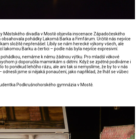
ny Městského divadla v Mostě objevila inscenace Západočeského
rá obsahovala pohádky Lakomá Barka a Fimfárum. Určitě nás nejvíce
nikam složitě nepřenášel. Líbily se nám herecké výkony všech, ale
 lakomou Barku a čertici – podle nás byla nejvíce expresivní.
o pohádkou, nemáme k němu žádnou výtku. Pro mladší věkové
ě bychom ji doporučila maminkám s dětmi. Když se zpětně podíváme i
o to poněkud lehčího rázu, ale ani tak si nemyslíme, že by to v nás
odnesli jsme si nějaká ponaučení, jako například, že lhát se vůbec
studentka Podkrušnohorského gymnázia v Mostě.