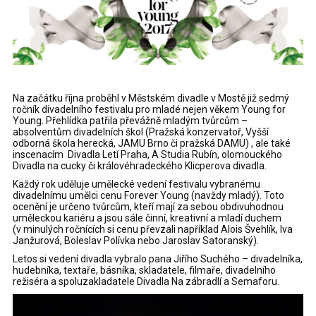
Na začátku října proběhl v Městském divadle v Mostě již sedmý
ročník divadelního festivalu pro mladé nejen věkem Young for
Young. Přehlídka patřila převážně mladým tvůrcům –
absolventům divadelních škol (Pražská konzervatoř, Vyšší
odborná škola herecká, JAMU Brno či pražská DAMU) , ale také
inscenacím Divadla Letí Praha, A Studia Rubín, olomouckého
Divadla na cucky či královéhradeckého Klicperova divadla.
Každý rok uděluje umělecké vedení festivalu vybranému
divadelnímu umělci cenu Forever Young (navždy mladý). Toto
ocenění je určeno tvůrcům, kteří mají za sebou obdivuhodnou
uměleckou kariéru a jsou sále činní, kreativní a mladí duchem
(v minulých ročnících si cenu převzali například Alois Švehlík, Iva
Janžurová, Boleslav Polívka nebo Jaroslav Satoranský).
Letos si vedení divadla vybralo pana Jiřího Suchého – divadelníka,
hudebníka, textaře, básníka, skladatele, filmaře, divadelního
režiséra a spoluzakladatele Divadla Na zábradlí a Semaforu.