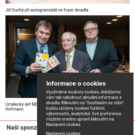
Jiří Suchý při autogramiádě ve foyer divadla.
Informace o cookies
Využíváme soubory cookies, dokážeme
vám tak nabídnout aktuální informace z
divadla. Kliknutím na "Souhlasím se vším"
Umělecký šéf MDM Jiří Rumpík, Jiří Suchý, jednatel MDM Václav
budou uloženy cookies funkční,
Hofmann.
výkonnostní, analytické. Své preference
můžete snadno upravit kliknutím na
Nastavení cookies.
Naši sponzoři:
Nastavení cookies