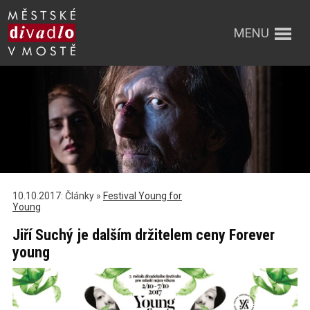
MENU
10.10.2017: Články »
Festival Young for
Young
Jiří Suchý je dalším držitelem ceny Forever
young