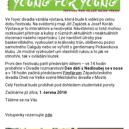
Ve foyer divadla vznikla výstava, která bude k vidění po celou
dobu festivalu. Na svědomí ji mají Jiří Zajáček a Josef Koráb.
Výstava je to interaktivní a neobvyklá. Návštěvníci si totiž mohou
vyzkoušet přístroje a kulisy z různých aktuálních i neaktuálních
inscenací našeho repertoáru. Lze navštívit útroby psa
baskervillského, vyzkoušet si královský trůn, oblíbenou pozici
samotného Caliguly nebo se vyfotit s gentlemany Pickwickova
klubu. Je možné vyzkoušet um vlastních rukou a to jak ve
stínohře, tak v ovládání loutek.
První den festivalu patří především dětem – ve 14 hodin
proběhne v Divadle rozmanitostí
Den dětí s Nedloubej se v nose
a v 18 hodin začíná představení
Fimfárum
Západočeského
divadla Cheb na Velké scéně Městského divadla v Mostě.
Celý festival bude probíhat pod dohledem studentské poroty.
Začínáme již zítra,
1. června 2016
!
Těšíme se na Vás.
Vstupenky rezervujte
zde
.