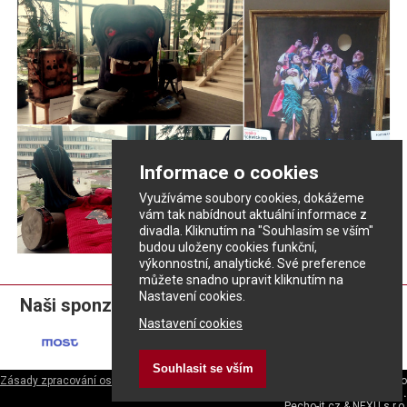
Informace o cookies
Využíváme soubory cookies, dokážeme
vám tak nabídnout aktuální informace z
divadla. Kliknutím na "Souhlasím se vším"
budou uloženy cookies funkční,
výkonnostní, analytické. Své preference
můžete snadno upravit kliknutím na
Nastavení cookies.
Naši sponzoři:
Nastavení cookies
Souhlasit se vším
Zásady zpracování osobních údajů
ePrivacy - nastavení cookies
|
Divadlo
rozmanitostí
|
Městské divadlo v Mostě s.r.o.
Pecho-it.cz
&
NEXU s.r.o.