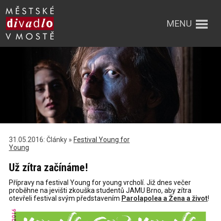
MENU
31.05.2016: Články »
Festival Young for
Young
Už zítra začínáme!
Přípravy na festival Young for young vrcholí. Již dnes večer
proběhne na jevišti zkouška studentů JAMU Brno, aby zítra
otevřeli festival svým představením
Parolapolea a Žena a život
!