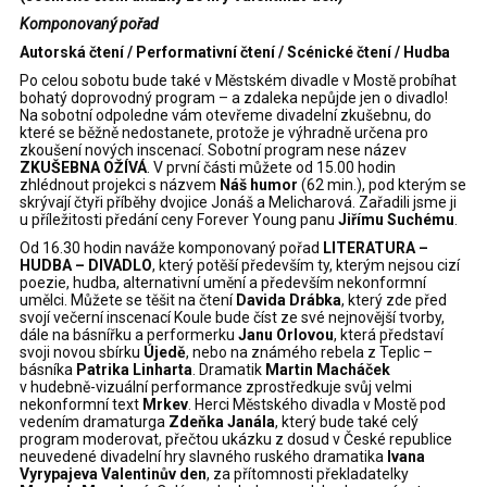
Komponovaný pořad
Autorská čtení / Performativní čtení / Scénické čtení / Hudba
Po celou sobotu bude také v Městském divadle v Mostě probíhat
bohatý doprovodný program – a zdaleka nepůjde jen o divadlo!
Na sobotní odpoledne vám otevřeme divadelní zkušebnu, do
které se běžně nedostanete, protože je výhradně určena pro
zkoušení nových inscenací. Sobotní program nese název
ZKUŠEBNA OŽÍVÁ
. V první části můžete od 15.00 hodin
zhlédnout projekci s názvem
Náš humor
(62 min.), pod kterým se
skrývají čtyři příběhy dvojice Jonáš a Melicharová. Zařadili jsme ji
u příležitosti předání ceny Forever Young panu
Jiřímu Suchému
.
Od 16.30 hodin naváže komponovaný pořad
LITERATURA –
HUDBA – DIVADLO
, který potěší především ty, kterým nejsou cizí
poezie, hudba, alternativní umění a především nekonformní
umělci. Můžete se těšit na čtení
Davida Drábka
, který zde před
svojí večerní inscenací Koule bude číst ze své nejnovější tvorby,
dále na básnířku a performerku
Janu Orlovou
, která představí
svoji novou sbírku
Újedě
, nebo na známého rebela z Teplic –
básníka
Patrika Linharta
. Dramatik
Martin Macháček
v hudebně-vizuální performance zprostředkuje svůj velmi
nekonformní text
Mrkev
. Herci Městského divadla v Mostě pod
vedením dramaturga
Zdeňka Janála
, který bude také celý
program moderovat, přečtou ukázku z dosud v České republice
neuvedené divadelní hry slavného ruského dramatika
Ivana
Vyrypajeva Valentinův den
, za přítomnosti překladatelky