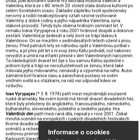
uvádí, pokračováním slavné hry Michaila Roščina
Valentin a
Valentina
, která se v 80. letech 20. století stala doslova kultovní po
celém Sovětském svazu. Základní zápletku tvořil společensky
nerovný a rodiči neakceptovaný vztah vzorně vychované
Valentiny z dobré rodiny a jejího nápadníka Valentina, syna
vlakové průvodčí. Tehdy bylo oběma hrdinům osmnáct let. V
remaku Ivana Vyrypajeva z roku 2001 hrdinové dospěli a dokonce
zestárli. Valentině je šedesát a celý život se trápí láskou k
Valentinovi. On se mezitím v sedmdesátých letech oženil s jinou
ženou. Před patnácti lety se náhodou opět s Valentinou potkal v
metru, a již přes pět let s ní svoji ženu Káťu podvádí, což nakonec
nevydrží a umírá na infarkt přesně v den Valentininých narozenin.
Ta následujících dvacet let žije s tou samou Káťou společně v
jednom bytě a trápí se nerozlučitelností se ženou, která také
milovala jejího milovaného, nenávidí ji a vzpomíná na něho. Autor
záměrně boří hranice času a zanechává postavy ve svém
vnitřním světě a s otázkami, na něž visí odpověď kdesi ve
vzduchu...
Ivan Vyrypajev
(* 3. 8. 1974) patří mezi nejznámější současné
ruské dramatiky. Na svém kontě má téměř dvacet divadelních her,
které byly přeloženy do anglického, francouzského, německého,
bulharského, slovenského, polského a českého jazyka. Hra
Valentinův den
patří mezi raná díla, napsal ji v roce 2001. Získal
mnohá ocenění na evropských i ruských divadelních festivalech.
Kromě divadla se zabývá také filmovou tvorbou, je autorem
scénářů a režisérem několika filmů. Jeho film
Kyslík
měl například
Informace o cookies
světovou premiéru na Mezinárodním filmovém festivalu v
Karlových Varech v roce 2009. V současné době žije napůl v