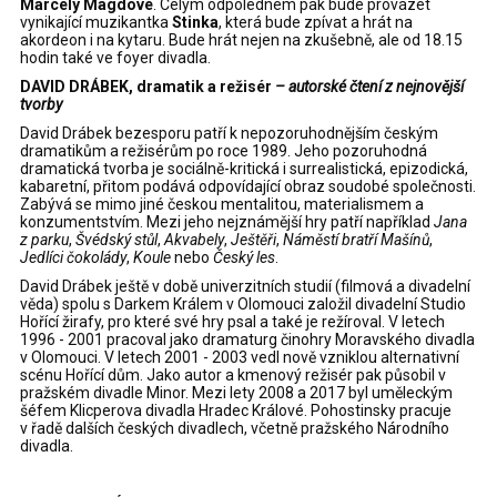
Marcely Magdové
. Celým odpolednem pak bude provázet
vynikající muzikantka
Stinka
, která bude zpívat a hrát na
akordeon i na kytaru. Bude hrát nejen na zkušebně, ale od 18.15
hodin také ve foyer divadla.
DAVID DRÁBEK, dramatik a režisér
– autorské čtení z nejnovější
tvorby
David Drábek bezesporu patří k nepozoruhodnějším českým
dramatikům a režisérům po roce 1989. Jeho pozoruhodná
dramatická tvorba je sociálně-kritická i surrealistická, epizodická,
kabaretní, přitom podává odpovídající obraz soudobé společnosti.
Zabývá se mimo jiné českou mentalitou, materialismem a
konzumentstvím. Mezi jeho nejznámější hry patří například
Jana
z parku
,
Švédský stůl
,
Akvabely
,
Ještěři
,
Náměstí bratří Mašínů
,
Jedlíci čokolády
,
Koule
nebo
Český les
.
David Drábek ještě v době univerzitních studií (filmová a divadelní
věda) spolu s Darkem Králem v Olomouci založil divadelní Studio
Hořící žirafy, pro které své hry psal a také je režíroval. V letech
1996 - 2001 pracoval jako dramaturg činohry Moravského divadla
v Olomouci. V letech 2001 - 2003 vedl nově vzniklou alternativní
scénu Hořící dům. Jako autor a kmenový režisér pak působil v
pražském divadle Minor. Mezi lety 2008 a 2017 byl uměleckým
šéfem Klicperova divadla Hradec Králové. Pohostinsky pracuje
v řadě dalších českých divadlech, včetně pražského Národního
divadla.