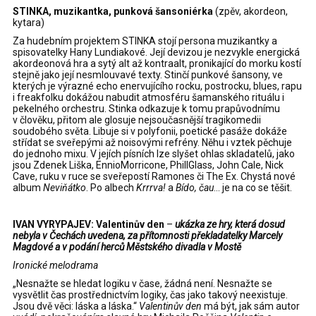
STINKA, muzikantka, punková šansoniérka
(zpěv, akordeon,
kytara)
Za hudebním projektem STINKA stojí persona muzikantky a
spisovatelky Hany Lundiakové. Její devizou je nezvykle energická
akordeonová hra a sytý alt až kontraalt, pronikající do morku kostí
stejně jako její nesmlouvavé texty. Stinčí punkové šansony, ve
kterých je výrazné echo enervujícího rocku, postrocku, blues, rapu
i freakfolku dokážou nabudit atmosféru šamanského rituálu i
pekelného orchestru. Stinka odkazuje k tomu prapůvodnímu
v člověku, přitom ale glosuje nejsoučasnější tragikomedii
soudobého světa. Libuje si v polyfonii, poetické pasáže dokáže
střídat se sveřepými až noisovými refrény. Něhu i vztek pěchuje
do jednoho mixu. V jejích písních lze slyšet ohlas skladatelů, jako
jsou Zdenek Liška, EnnioMorricone, PhillGlass, John Cale, Nick
Cave, ruku v ruce se sveřepostí Ramones či The Ex. Chystá nové
album
Neviňátko
. Po albech
Krrrva!
a
Bído, čau
… je na co se těšit.
IVAN VYRYPAJEV: Valentinův den
–
ukázka ze hry, která dosud
nebyla v Čechách uvedena, za přítomnosti překladatelky Marcely
Magdové a v podání herců Městského divadla v Mostě
Ironické melodrama
„Nesnažte se hledat logiku v čase, žádná není. Nesnažte se
vysvětlit čas prostřednictvím logiky, čas jako takový neexistuje.
Jsou dvě věci: láska a láska.“
Valentinův den
má být, jak sám autor