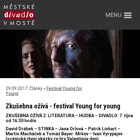
MENU
29.09.2017: Články »
Festival Young for
Young
Zkušebna ožívá - festival Young for young
ZKUŠEBNA OŽÍVÁ 2: LITERATURA – HUDBA – DIVADLO: 7. října
od 16.30 hodin.
David Drábek – STINKA – Jana Orlová – Patrik Linhart –
Martin Macháček a Tomáš Bayer: Mrkev – Ivan Vyrypajev
(scénické čtení ukázky ze hry Valentinův den)