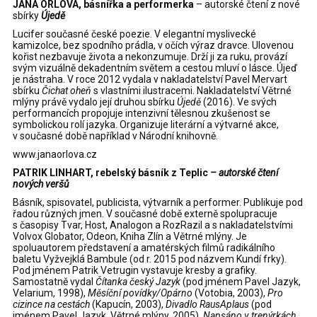
JANA ORLOVÁ, básnířka a performerka
– autorské čtení z nové
sbírky
Újedě
Lucifer současné české poezie. V elegantní myslivecké
kamizolce, bez spodního prádla, v očích výraz dravce. Ulovenou
kořist nezbavuje života a nekonzumuje. Drží ji za ruku, provází
svým vizuálně dekadentním světem a cestou mluví o lásce. Újeď
je nástraha. V roce 2012 vydala v nakladatelství Pavel Mervart
sbírku
Čichat oheň
s vlastními ilustracemi. Nakladatelství Větrné
mlýny právě vydalo její druhou sbírku
Újedě
(2016). Ve svých
performancích propojuje intenzivní tělesnou zkušenost se
symbolickou rolí jazyka. Organizuje literární a výtvarné akce,
v současné době například v Národní knihovně.
www.janaorlova.cz
PATRIK LINHART, rebelský básník z Teplic
– autorské čtení
nových veršů
Básník, spisovatel, publicista, výtvarník a performer. Publikuje pod
řadou různých jmen. V současné době externě spolupracuje
s časopisy Tvar, Host, Analogon a RozRazil a s nakladatelstvími
Volvox Globator, Odeon, Kniha Zlín a Větrné mlýny. Je
spoluautorem představení a amatérských filmů radikálního
baletu Vyžvejklá Bambule (od r. 2015 pod názvem Kundí frky).
Pod jménem Patrik Vetrugin vystavuje kresby a grafiky.
Samostatně vydal
Čítanka český Jazyk
(pod jménem Pavel Jazyk,
Velarium, 1998),
Měsíční povídky/Opárno
(Votobia, 2003),
Pro
cizince na cestách
(Kapucín, 2003),
Divadlo RausAplaus
(pod
jménem Pavel Jazyk, Větrné mlýny, 2005),
Napsáno v trenýrkách