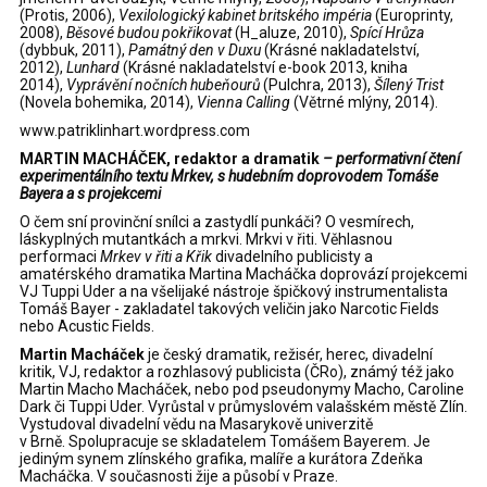
(Protis, 2006),
Vexilologický kabinet britského impéria
(Europrinty,
2008),
Běsové budou pokřikovat
(H_aluze, 2010),
Spící Hrůza
(dybbuk, 2011),
Památný den v Duxu
(Krásné nakladatelství,
2012),
Lunhard
(Krásné nakladatelství e-book 2013, kniha
2014),
Vyprávění nočních hubeňourů
(Pulchra, 2013),
Šílený Trist
(Novela bohemika, 2014),
Vienna Calling
(Větrné mlýny, 2014).
www.patriklinhart.wordpress.com
MARTIN MACHÁČEK, redaktor a dramatik
– performativní čtení
experimentálního textu Mrkev, s hudebním doprovodem Tomáše
Bayera a s projekcemi
O čem sní provinční snílci a zastydlí punkáči? O vesmírech,
láskyplných mutantkách a mrkvi. Mrkvi v řiti. Věhlasnou
performaci
Mrkev v řiti a Křik
divadelního publicisty a
amatérského dramatika Martina Macháčka doprovází projekcemi
VJ Tuppi Uder a na všelijaké nástroje špičkový instrumentalista
Tomáš Bayer - zakladatel takových veličin jako Narcotic Fields
nebo Acustic Fields.
Martin Macháček
je český dramatik, režisér, herec, divadelní
kritik, VJ, redaktor a rozhlasový publicista (ČRo), známý též jako
Martin Macho Macháček, nebo pod pseudonymy Macho, Caroline
Dark či Tuppi Uder. Vyrůstal v průmyslovém valašském městě Zlín.
Vystudoval divadelní vědu na Masarykově univerzitě
v Brně. Spolupracuje se skladatelem Tomášem Bayerem. Je
jediným synem zlínského grafika, malíře a kurátora Zdeňka
Macháčka. V současnosti žije a působí v Praze.