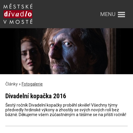
MENU
Články »
Fotogalerie
Divadelní kopačka 2016
Šestý ročník Divadelní kopačky proběhl skvěle! Všechny týmy
předvedly hrdinské výkony a zhostily se svých nových rolí bez
bázně. Děkujeme všem zúčastněným a těšíme se na příští ročník!