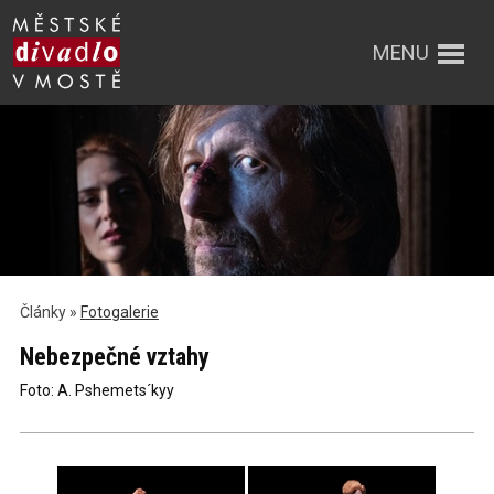
MENU
Články »
Fotogalerie
Nebezpečné vztahy
Foto: A. Pshemets´kyy