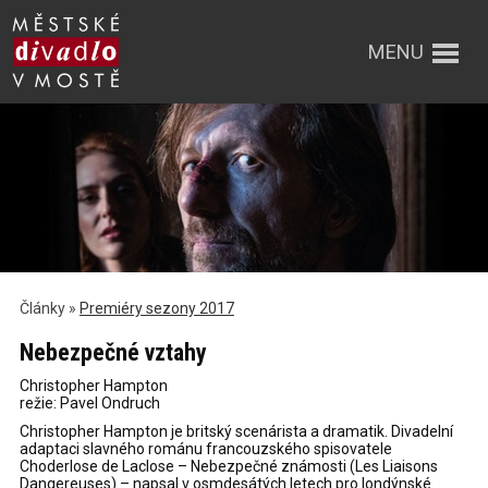
MENU
Články »
Premiéry sezony 2017
Nebezpečné vztahy
Christopher Hampton
režie: Pavel Ondruch
Christopher Hampton je britský scenárista a dramatik. Divadelní
adaptaci slavného románu francouzského spisovatele
Choderlose de Laclose – Nebezpečné známosti (Les Liaisons
Dangereuses) – napsal v osmdesátých letech pro londýnské