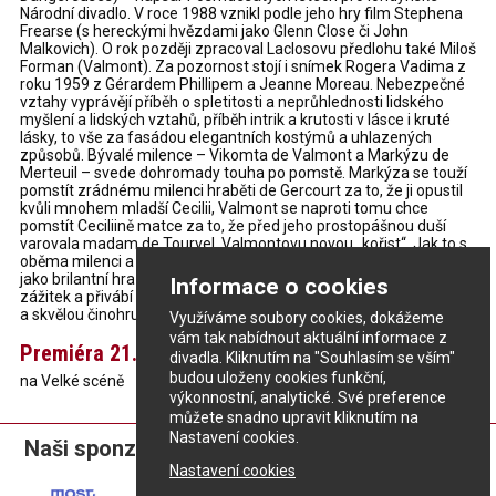
Národní divadlo. V roce 1988 vznikl podle jeho hry film Stephena
Frearse (s hereckými hvězdami jako Glenn Close či John
Malkovich). O rok později zpracoval Laclosovu předlohu také Miloš
Forman (Valmont). Za pozornost stojí i snímek Rogera Vadima z
roku 1959 z Gérardem Phillipem a Jeanne Moreau. Nebezpečné
vztahy vyprávějí příběh o spletitosti a neprůhlednosti lidského
myšlení a lidských vztahů, příběh intrik a krutosti v lásce i kruté
lásky, to vše za fasádou elegantních kostýmů a uhlazených
způsobů. Bývalé milence – Vikomta de Valmont a Markýzu de
Merteuil – svede dohromady touha po pomstě. Markýza se touží
pomstít zrádnému milenci hraběti de Gercourt za to, že ji opustil
kvůli mnohem mladší Cecilii, Valmont se naproti tomu chce
pomstít Ceciliině matce za to, že před jeho prostopášnou duší
varovala madam de Tourvel, Valmontovu novou „kořist“. Jak to s
oběma milenci a jejich „oběťmi“ dopadne? Nebezpečné vztahy,
jako brilantní hra lásky a nenávisti, slibují dechberoucí divadelní
Informace o cookies
zážitek a přivábí nejednoho diváka, který má v oblibě silné příběhy
a skvělou činohru.
Využíváme soubory cookies, dokážeme
vám tak nabídnout aktuální informace z
Premiéra 21. dubna 2017
divadla. Kliknutím na "Souhlasím se vším"
budou uloženy cookies funkční,
na Velké scéně
výkonnostní, analytické. Své preference
můžete snadno upravit kliknutím na
Nastavení cookies.
Naši sponzoři:
Nastavení cookies