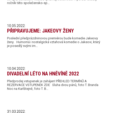
ročník této společensko-sp…
10.05.2022:
PŘIPRAVUJEME: JAKEOVY ŽENY
Poslední předprázdninovou premiérou bude komedie Jakeovy
ženy. Humorná i nostalgická vztahová komedie o Jakeovi, který
je posedlý svými im…
10.04.2022:
DIVADELNÍ LÉTO NA HNĚVÍNĚ 2022
Předprodej vstupenek je zahájen! PŘEHLED TERMÍNŮ A
REZERVACE VSTUPENEK ZDE Sluha dvou pánů, foto T. Branda
Noc na Karlštejně, foto T. B…
31.03.2022: