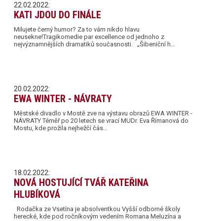
22.02.2022:
KATI JDOU DO FINÁLE
Milujete černý humor? Za to vám nikdo hlavu
neusekne!Tragikomedie par excellence od jednoho z
nejvýznamnějších dramatiků současnosti. „Šibeniční h…
20.02.2022:
EWA WINTER - NÁVRATY
Městské divadlo v Mostě zve na výstavu obrazů EWA WINTER -
NÁVRATY Téměř po 20 letech se vrací MUDr. Eva Římanová do
Mostu, kde prožila nejhežčí čás…
18.02.2022:
NOVÁ HOSTUJÍCÍ TVÁŘ KATEŘINA
HLUBÍKOVÁ
Rodačka ze Vsetína je absolventkou Vyšší odborné školy
herecké, kde pod ročníkovým vedením Romana Meluzína a