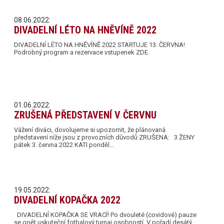
08.06.2022:
DIVADELNÍ LÉTO NA HNĚVÍNĚ 2022
DIVADELNÍ LÉTO NA HNĚVÍNĚ 2022 STARTUJE 13. ČERVNA!
Podrobný program a rezervace vstupenek ZDE.
01.06.2022:
ZRUŠENÁ PŘEDSTAVENÍ V ČERVNU
Vážení diváci, dovolujeme si upozornit, že plánovaná
představení níže jsou z provozních důvodů ZRUŠENA: 3 ŽENY
pátek 3. června 2022 KATI ponděl…
19.05.2022:
DIVADELNÍ KOPAČKA 2022
DIVADELNÍ KOPAČKA SE VRACÍ! Po dvouleté (covidové) pauze
se opět uskuteční fotbalový turnaj osobností. V pořadí desátý