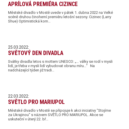
APRÍLOVÁ PREMIÉRA CIZINCE
Městské divadlo v Mostě uvede v pátek 1. dubna 2022 na Velké
scéně druhou činoherní premiéru letošní sezony. Cizinec (Larry
Shue) Optimistická kom…
25.03.2022:
SVĚTOVÝ DEN DIVADLA
Svátky divadla letos s mottem UNESCO: „… války se rodí v mysli
lidí, je třeba v mysli lidí vybudovat obranu míru…“ Na
nadcházející týden již tradi…
22.03.2022:
SVĚTLO PRO MARIUPOL
Městské divadlo v Mostě se připojuje k akci iniciativy "Stojíme
za Ukrajinou" s názvem SVĚTLO PRO MARIUPOL. Akce se
uskuteční v úterý 22. bř…