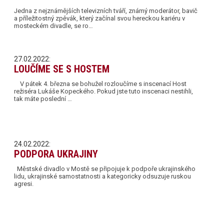
Jedna z nejznámějších televizních tváří, známý moderátor, bavič
a příležitostný zpěvák, který začínal svou hereckou kariéru v
mosteckém divadle, se ro…
27.02.2022:
LOUČÍME SE S HOSTEM
V pátek 4. března se bohužel rozloučíme s inscenací Host
režiséra Lukáše Kopeckého. Pokud jste tuto inscenaci nestihli,
tak máte poslední …
24.02.2022:
PODPORA UKRAJINY
Městské divadlo v Mostě se připojuje k podpoře ukrajinského
lidu, ukrajinské samostatnosti a kategoricky odsuzuje ruskou
agresi.