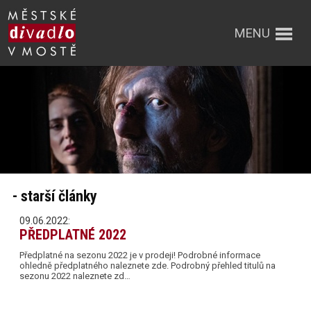
MENU
- starší články
09.06.2022:
PŘEDPLATNÉ 2022
Předplatné na sezonu 2022 je v prodeji! Podrobné informace
ohledně předplatného naleznete zde. Podrobný přehled titulů na
sezonu 2022 naleznete zd…