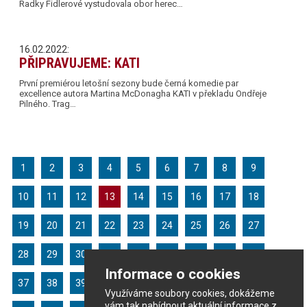
Radky Fidlerové vystudovala obor herec…
16.02.2022:
PŘIPRAVUJEME: KATI
První premiérou letošní sezony bude černá komedie par
excellence autora Martina McDonagha KATI v překladu Ondřeje
Pilného. Trag…
1
2
3
4
5
6
7
8
9
10
11
12
13
14
15
16
17
18
19
20
21
22
23
24
25
26
27
28
29
30
31
32
33
34
35
36
Informace o cookies
37
38
39
40
41
42
43
44
45
Využíváme soubory cookies, dokážeme
vám tak nabídnout aktuální informace z