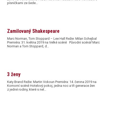
písničkami ze šede…
Zamilovaný Shakespeare
Marc Norman, Tom Stoppard – Lee Hall Režie: Milan Schejbal
Premiéra: 31. května 2019 na Velké scéně Původní scénář Marc
Norman a Tom Stoppard, d…
3 ženy
Katy Brand Režie: Martin Vokoun Premiéra: 14. června 2019 na
Komorní scéně Hotelový pokoj, jedna noc a tři generace žen
z jedné rodiny, které s nel…