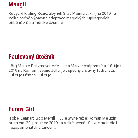
Mauglí
Rudyard Kipling Režie: Zbyněk Srba Premiéra: 4. října 2019 na
Velké scéně Výpravná adaptace magických Kiplingových
příběhů z šera indické džungle. …
Faulovaný útočník
Jörg Menke-Peitzmeyerrežie: Hana Marvanovápremiéra: 18. října
2019 na Komorní scéně Juller je úspěšný a slavný fotbalista.
Juller je Němec. Juller je…
Funny Girl
Isobel Lennart, Bob Merrill – Jule Styne režie: Roman Meluzín
premiéra: 20. prosince 2019 na Velké scéně Slavné melodie i
nezapomenutelná tanečn…