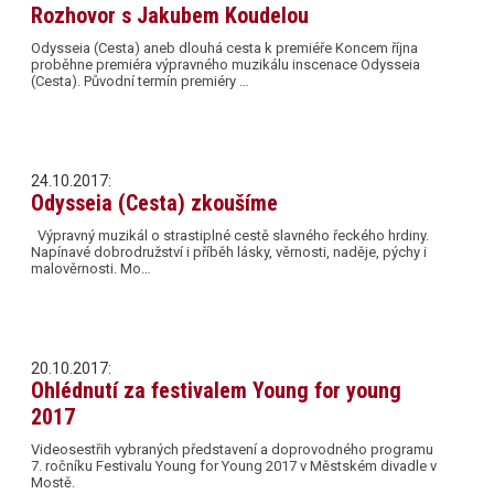
Rozhovor s Jakubem Koudelou
Odysseia (Cesta) aneb dlouhá cesta k premiéře Koncem října
proběhne premiéra výpravného muzikálu inscenace Odysseia
(Cesta). Původní termín premiéry …
24.10.2017:
Odysseia (Cesta) zkoušíme
Výpravný muzikál o strastiplné cestě slavného řeckého hrdiny.
Napínavé dobrodružství i příběh lásky, věrnosti, naděje, pýchy i
malověrnosti. Mo…
20.10.2017:
Ohlédnutí za festivalem Young for young
2017
Videosestřih vybraných představení a doprovodného programu
7. ročníku Festivalu Young for Young 2017 v Městském divadle v
Mostě.