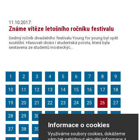
11.10.2017:
Známe vítěze letošního ročníku festivalu
Sedmý ročník divadelního festivalu Young for young byl opět
soutěžní. Hlasovali diváci i studentská porota, která byla
sestavena ze studentů mosteckýc…
1
2
3
4
5
6
7
8
9
10
11
12
13
14
15
16
17
18
19
20
21
22
23
24
25
26
27
28
29
30
31
32
33
34
35
36
Informace o cookies
37
38
39
40
41
42
43
44
45
Využíváme soubory cookies, dokážeme
vám tak nabídnout aktuální informace z