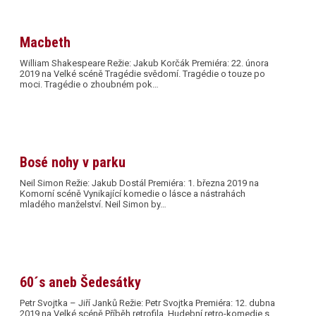
Macbeth
William Shakespeare Režie: Jakub Korčák Premiéra: 22. února
2019 na Velké scéně Tragédie svědomí. Tragédie o touze po
moci. Tragédie o zhoubném pok…
Bosé nohy v parku
Neil Simon Režie: Jakub Dostál Premiéra: 1. března 2019 na
Komorní scéně Vynikající komedie o lásce a nástrahách
mladého manželství. Neil Simon by…
60´s aneb Šedesátky
Petr Svojtka – Jiří Janků Režie: Petr Svojtka Premiéra: 12. dubna
2019 na Velké scéně Příběh retrofila. Hudební retro-komedie s