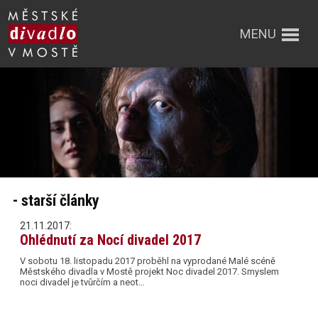
MENU
- starší články
21.11.2017:
Ohlédnutí za Nocí divadel 2017
V sobotu 18. listopadu 2017 proběhl na vyprodané Malé scéně
Městského divadla v Mostě projekt Noc divadel 2017. Smyslem
noci divadel je tvůrčím a neot…