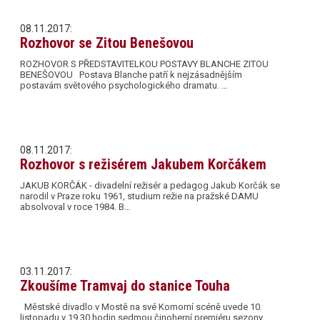
08.11.2017:
Rozhovor se Zitou Benešovou
ROZHOVOR S PŘEDSTAVITELKOU POSTAVY BLANCHE ZITOU
BENEŠOVOU Postava Blanche patří k nejzásadnějším
postavám světového psychologického dramatu. …
08.11.2017:
Rozhovor s režisérem Jakubem Korčákem
JAKUB KORČÁK - divadelní režisér a pedagog Jakub Korčák se
narodil v Praze roku 1961, studium režie na pražské DAMU
absolvoval v roce 1984. B…
03.11.2017:
Zkoušíme Tramvaj do stanice Touha
Městské divadlo v Mostě na své Komorní scéně uvede 10.
listopadu v 19.30 hodin sedmou činoherní premiéru sezony