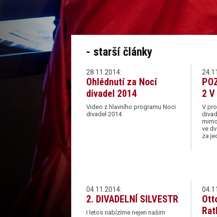
- starší články
28.11.2014:
24.1
Ohlédnutí za Nocí
POZ
divadel 2014
2 V
Video z hlavního programu Noci
V pro
divadel 2014
divad
mimoř
ve dv
za je
04.11.2014:
04.1
2. DIVADELNÍ SILVESTR
Ott
Rat
I letos nabízíme nejen našim