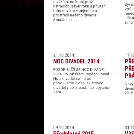
divákům možnost prožít
Býval
netradiční závěr roku a přivítání
způs
toho nového v příjemném
herec
prostředí našeho divadla.
Liška
Součástí p…
si h
21.10.2014:
17.1
NOC DIVADEL 2014
PŘ
PŘ
POZOR BLÍŽÍ SE NOC DIVADEL
2014! Po loňském úspěchu první
PRÁ
Noci divadel se i letos
připojujeme k více jak stovce
Nový
divadel v celé republice, abychom
divad
Vám …
2015
09.10.2014:
01.1
Předplatné 2015
Vít