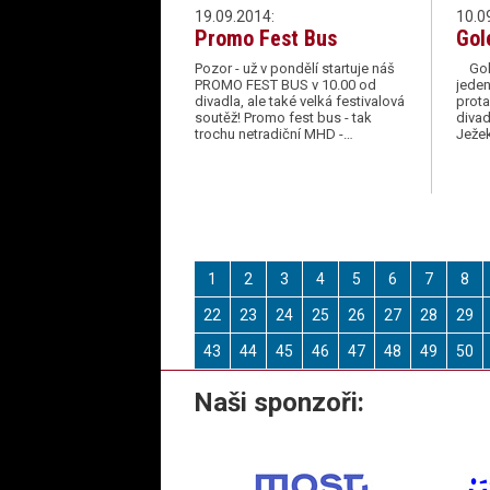
19.09.2014:
10.0
Promo Fest Bus
Gol
Pozor - už v pondělí startuje náš
Gole
PROMO FEST BUS v 10.00 od
jeden
divadla, ale také velká festivalová
prot
soutěž! Promo fest bus - tak
diva
trochu netradiční MHD -…
Ježek
1
2
3
4
5
6
7
8
22
23
24
25
26
27
28
29
43
44
45
46
47
48
49
50
Naši sponzoři: