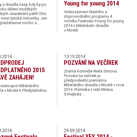
Young for young 2014
y u divadla časy, kdy by po
obu dělení mužských
Videozáznam hlavního a
kých charakterů patřil Otto
doprovodného programu 4.
 mezi lyrické milovníky. Jen
ročníku Festivalu Young for young
o představme onoho s…
2014 v Městském divadle
v Mostě.
0.2014:
13.10.2014:
EDPRODEJ
POZVÁNÍ NA VEČÍREK
EDPLATNÉHO 2015
Známá komedie Neila Simona
Pozvání na večírek je
VĚ ZAHÁJEN!
předposlední premiérou
Městského divadla v Mostě v roce
 videospot Městského
2014. Premiéra v režii Milana
la v Mostě k Předplatnému
Schejbala …
0.2014:
29.09.2014:
ězové Festivalu
Festival YFY 2014 -