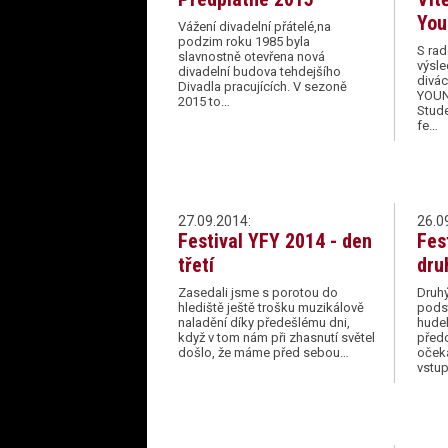
You
Vážení divadelní přátelé,na
podzim roku 1985 byla
S rad
slavnostně otevřena nová
výsle
divadelní budova tehdejšího
divá
Divadla pracujících. V sezoně
YOUN
2015 to…
Stude
fe…
27.09.2014:
26.0
Festival YFY 2014 - den
Fes
třetí
dru
Zasedali jsme s porotou do
Druhý
hlediště ještě trošku muzikálově
pods
naladění díky předešlému dni,
hudeb
když v tom nám při zhasnutí světel
před
došlo, že máme před sebou…
oček
vstup