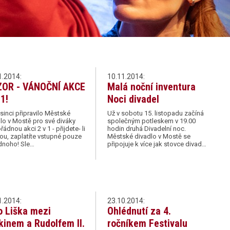
1.2014:
10.11.2014:
OR - VÁNOČNÍ AKCE
Malá noční inventura
 1!
Noci divadel
sinci připravilo Městské
Už v sobotu 15. listopadu začíná
lo v Mostě pro své diváky
společným potleskem v 19.00
ádnou akci 2 v 1 - přijdete- li
hodin druhá Divadelní noc.
ou, zaplatíte vstupné pouze
Městské divadlo v Mostě se
dnoho! Sle…
připojuje k více jak stovce divad…
1.2014:
23.10.2014:
o Liška mezi
Ohlédnutí za 4.
kinem a Rudolfem II.
ročníkem Festivalu