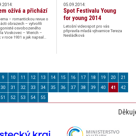
9.2014:
05.09.2014:
em ožívá a přichází
Spot Festivalu Young
for young 2014
ma – romantickou revue o
ácti obrazech – vytvořili
Letošní videospot pro vás
agonisté osvobozeného
připravila mladá výtvarnice Tereza
dla Voskovec – Werich –
Nesládková
 v roce 1931 a jak napsal…
9
10
11
12
13
14
15
16
17
18
19
20
21
30
31
32
33
34
35
36
37
38
39
40
41
42
51
52
53
54
55
Děkuj