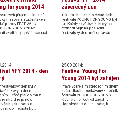
ng for young 2014
záverečný den
ostí zveřejňujeme aktuální
Tak a vrchol celého divadelního
dky hlasování studentské a
festivalu YOUNG FOR YOUNG byl
cké poroty FESTIVALU
tu! Každý návštěvník, který se
G FOR YOUNG 2014:
rozhodl přijít na poslední
nti zvolili nejlepší inscenací
festivalový den, měl opravdu …
9.2014:
25.09.2014:
tival YFY 2014 - den
Festival Young For
hý
Young 2014 byl zahájen
 festivalový den byl v
Právě včerejším středečním dnem
tatě takovým dnem
začal dlouho očekávaný 4. ročník
ním. Ještě plní dojmů z
festivalu YOUNG FOR YOUNG.
chozího dne jsme s
Neoficiálně festival začal již
áváním jako porota
dopoledne v deset hodin, k…
ovali do hlediště ko…