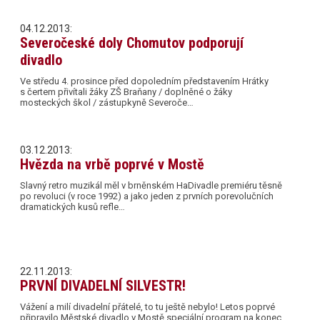
04.12.2013:
Severočeské doly Chomutov podporují
divadlo
Ve středu 4. prosince před dopoledním představením Hrátky
s čertem přivítali žáky ZŠ Braňany / doplněné o žáky
mosteckých škol / zástupkyně Severoče…
03.12.2013:
Hvězda na vrbě poprvé v Mostě
Slavný retro muzikál měl v brněnském HaDivadle premiéru těsně
po revoluci (v roce 1992) a jako jeden z prvních porevolučních
dramatických kusů refle…
22.11.2013:
PRVNÍ DIVADELNÍ SILVESTR!
Vážení a milí divadelní přátelé, to tu ještě nebylo! Letos poprvé
připravilo Městské divadlo v Mostě speciální program na konec