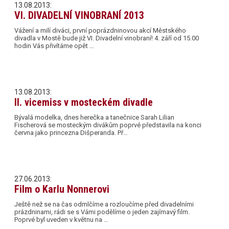
13.08.2013:
VI. DIVADELNÍ VINOBRANÍ 2013
Vážení a milí diváci, první poprázdninovou akcí Městského
divadla v Mostě bude již VI. Divadelní vinobraní! 4. září od 15.00
hodin Vás přivítáme opět …
13.08.2013:
II. vicemiss v mosteckém divadle
Bývalá modelka, dnes herečka a tanečnice Sarah Lilian
Fischerová se mosteckým divákům poprvé představila na konci
června jako princezna Dišperanda. Př…
27.06.2013:
Film o Karlu Nonnerovi
Ještě než se na čas odmlčíme a rozloučíme před divadelními
prázdninami, rádi se s Vámi podělíme o jeden zajímavý film.
Poprvé byl uveden v květnu na …