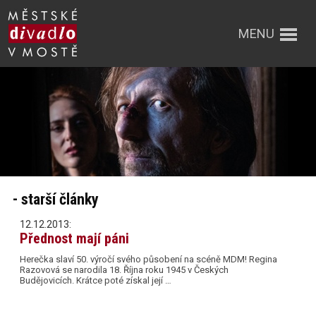
MENU
- starší články
12.12.2013:
Přednost mají páni
Herečka slaví 50. výročí svého působení na scéně MDM! Regina
Razovová se narodila 18. Října roku 1945 v Českých
Budějovicích. Krátce poté získal její …