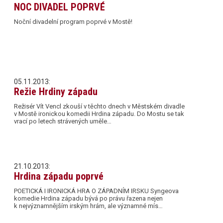
NOC DIVADEL POPRVÉ
Noční divadelní program poprvé v Mostě!
05.11.2013:
Režie Hrdiny západu
Režisér Vít Vencl zkouší v těchto dnech v Městském divadle
v Mostě ironickou komedii Hrdina západu. Do Mostu se tak
vrací po letech strávených uměle…
21.10.2013:
Hrdina západu poprvé
POETICKÁ I IRONICKÁ HRA O ZÁPADNÍM IRSKU Syngeova
komedie Hrdina západu bývá po právu řazena nejen
k nejvýznamnějším irským hrám, ale významné mís…