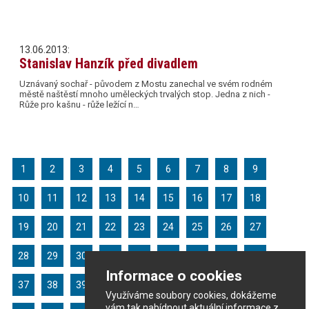
13.06.2013:
Stanislav Hanzík před divadlem
Uznávaný sochař - původem z Mostu zanechal ve svém rodném
městě naštěstí mnoho uměleckých trvalých stop. Jedna z nich -
Růže pro kašnu - růže ležící n…
1
2
3
4
5
6
7
8
9
10
11
12
13
14
15
16
17
18
19
20
21
22
23
24
25
26
27
28
29
30
31
32
33
34
35
36
Informace o cookies
37
38
39
40
41
42
43
44
45
Využíváme soubory cookies, dokážeme
vám tak nabídnout aktuální informace z