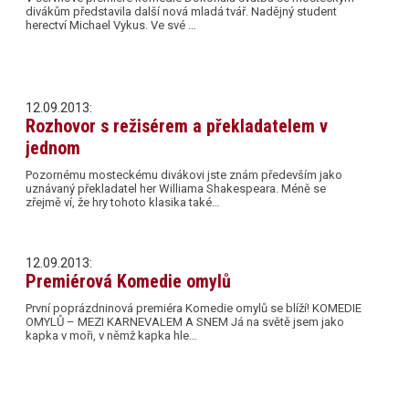
divákům představila další nová mladá tvář. Nadějný student
herectví Michael Vykus. Ve své …
12.09.2013:
Rozhovor s režisérem a překladatelem v
jednom
Pozornému mosteckému divákovi jste znám především jako
uznávaný překladatel her Williama Shakespeara. Méně se
zřejmě ví, že hry tohoto klasika také…
12.09.2013:
Premiérová Komedie omylů
První poprázdninová premiéra Komedie omylů se blíží! KOMEDIE
OMYLŮ – MEZI KARNEVALEM A SNEM Já na světě jsem jako
kapka v moři, v němž kapka hle…