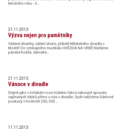
letošního roku - S…
21.11.2013:
Výzva nejen pro pamětníky
Vážené divačky, vážení diváci, přátelé Městského divadla v
Mostě! Do vznikajícího muzikálu HVĚZDA NA VRBĚ hledáme:
pánské košile, dámské…
21.11.2013:
Vánoce v divadle
Stejně jako v loňském roce můžete i letos nakoupit spoustu
zajímavých dárků přímo u nás v divadle. Opět nabízíme Dárkové
poukazy v hodnotě 250, 350 …
11.11.2013: