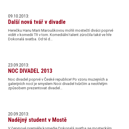
09.10.2013:
Další nová tvář v divadle
Herečku Hanu Marii Marouškovou mohli mostečtí diváci poprvé
vidět v komedii Tři v tom. Komediální talent zúročila také ve hře
Dokonalá svatba. Od té d…
23.09.2013:
NOC DIVADEL 2013
Noc divadel poprvé v České republice! Po vzoru muzejních a
galerijních nocí je smyslem Noci divadel tvůrčím a neotřelým
způsobem prezentovat divadel…
20.09.2013:
Nadějný student v Mostě
V červnové premiéře komedie Dokonalá svatba se mosteckým