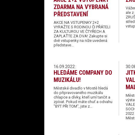
ZDARMA NA VYBRANÁ
Vážen
ale 
PŘEDSTAVENÍ
ZRUŠI
střed
AKCE NA VSTUPENKY 2+2
vstu
VYRAŽTE S RODINOU ČI PŘÁTELI
ZA KULTUROU VE ČTYŘECH A
ZAPLAŤTE ZA DVA! Zakupte si
dvě vstupenky na níže uvedená
představe…
16.09.2022:
30.0
HLEDÁME COMPANY DO
JIT
MUZIKÁLU!
VAL
MAL
Městské divadlo v Mostě hledá
do připravovaného muzikálu
Městs
chlapce a dívky, kteří umí tančit a
výst
zpívat. Pokud máte chuť a odvahu
VALE
"BÝT PŘI TOM", jste z…
SOCHY
2022 
Měst