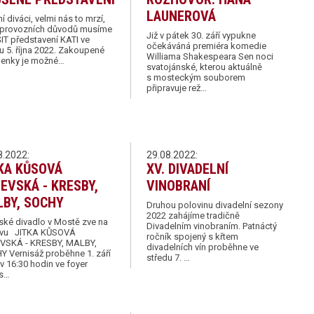
LAUNEROVÁ
í diváci, velmi nás to mrzí,
z provozních důvodů musíme
Již v pátek 30. září vypukne
T představení KATI ve
očekáváná premiéra komedie
u 5. října 2022. Zakoupené
Williama Shakespeara Sen noci
penky je možné…
svatojánské, kterou aktuálně
s mosteckým souborem
připravuje rež…
8.2022:
29.08.2022:
KA KŮSOVÁ
XV. DIVADELNÍ
EVSKÁ - KRESBY,
VINOBRANÍ
BY, SOCHY
Druhou polovinu divadelní sezony
2022 zahájíme tradičně
ké divadlo v Mostě zve na
Divadelním vinobraním. Patnáctý
avu JITKA KŮSOVÁ
ročník spojený s křtem
VSKÁ - KRESBY, MALBY,
divadelních vín proběhne ve
 Vernisáž proběhne 1. září
středu 7. …
v 16:30 hodin ve foyer
s…