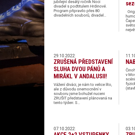
jubilejní desátý ročník Noci
sez
divadel s podtitulem Hrdinové.
Program připravilo přes 80
Origi
divadelních souborů, divadel…
humor
Čape
svět
nejvě
29.10.2022:
11.1
ZRUŠENÁ PŘEDSTAVENÍ
NAB
SLUHA DVOU PÁNŮ A
Čino
v Mos
MIRÁKL V ANDALUSII!
scéni
fyzic
Vážení diváci, je nám to velice líto,
(stav
ale z důvodu onemocnění v
souboru jsme bohužel nuceni
ZRUŠIT představení plánovaná na
tento týden: S…
07.10.2022:
03.1
AKCE 2+2 VSTUPENKY
ZRU