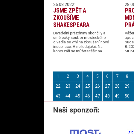
26.08.2022:
28.0
JSME ZPĚT A
PR
ZKOUŠÍME
MDM
SHAKESPEARA
PRÁ
Divadelní prázdniny skončily a
Vážen
umělecký soubor mosteckého
upoz
divadla se vrhl na zkoušení nové
bude 
inscenace. A ne ledajaké. Na
8. 2
konci září se můžete těšit na …
MDM 
1
2
3
4
5
6
7
8
22
23
24
25
26
27
28
29
43
44
45
46
47
48
49
50
Naši sponzoři: