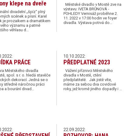
ony klepe na dveře
Městské divadlo v Mostě zve na
výstavu: IVETA BRŮNOVÁ -
nální divadelní „špíz“ plný
POHLEDY Vernisáž proběhne 2.
ných scének a písní. Karel
11. 2022 v 17:00 hodin ve foyer
k je prozaikem a dramatikem
divadla. Výstava potrvá do…
ového významu a patrně
tšího věhlasu d…
0.2022:
10.10.2022:
ÍDKA PRÁCE
PŘEDPLATNÉ 2023
hra Městského divadla
Vážení příznivci Městského
tě, spol. s r. o. hledá stavěče
divadla v Mostě, ctění
ckých dekorací. Jedná se o
předplatitelé. Jak jistě víte,
ky středně náročnou práci
máme za sebou dva covidové
ba a bourání divad…
roky, jež kromě jiného dopadly i …
0.2022:
22.09.2022:
ŠENÉ PŘEDSTAVENÍ
ROZHOVOR: HANA