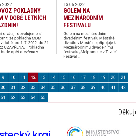
6.2022:
13.06.2022:
OVOZ POKLADNY
GOLEM NA
 V DOBĚ LETNÍCH
MEZINÁRODNÍM
ZDNIN!
FESTIVALU
í diváci, dovolujeme si
Golem na mezinárodním
ornit, že pokladna MDM
divadelním festivalu Městské
v době od 1. 7. 2022 do 21.
divadlo v Mostě se připojuje k
022 UZAVŘENA. Pokladna
Mezinárodnímu divadelnímu
bude opět otevřena v…
festivalu „Melpomene z Tavrie“.
Festival …
9
10
11
12
13
14
15
16
17
18
19
20
21
30
31
32
33
34
35
36
37
38
39
40
41
42
51
52
53
54
55
Děkuj