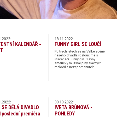
1.2022:
18.11.2022:
ENTNÍ KALENDÁŘ -
FUNNY GIRL SE LOUČÍ
ST
Po třech letech se na Velké scéně
našeho divadla rozloučíme s
inscenací Funny girl. Slavný
americký muzikál plný slavných
melodií a nezapomenuteln…
1.2022:
30.10.2022:
 SE DĚLÁ DIVADLO
IVETA BRŮNOVÁ -
dposlední premiéra
POHLEDY