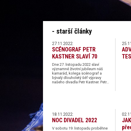
- starší články
27.11.2022:
25.1
SCÉNOGRAF PETR
ADV
KASTNER SLAVÍ 70
TE
Dne 27. listopadu 2022 slaví
významné životní jubileum náš
kamarád, kolega scénograf a
bývalý dlouholetý šéf výpravy
našeho divadla Petr Kastner. Petr…
18.11.2022:
02.1
NOC DIVADEL 2022
JAK
pře
V sobotu 19. listopadu proběhne