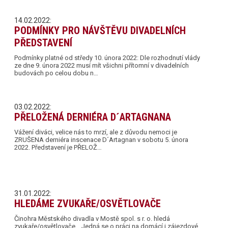
14.02.2022:
PODMÍNKY PRO NÁVŠTĚVU DIVADELNÍCH
PŘEDSTAVENÍ
Podmínky platné od středy 10. února 2022: Dle rozhodnutí vlády
ze dne 9. února 2022 musí mít všichni přítomní v divadelních
budovách po celou dobu n…
03.02.2022:
PŘELOŽENÁ DERNIÉRA D´ARTAGNANA
Vážení diváci, velice nás to mrzí, ale z důvodu nemoci je
ZRUŠENA derniéra inscenace D´Artagnan v sobotu 5. února
2022. Představení je PŘELOŽ…
31.01.2022:
HLEDÁME ZVUKAŘE/OSVĚTLOVAČE
Činohra Městského divadla v Mostě spol. s r. o. hledá
zvukaře/osvětlovače. Jedná se o práci na domácí i zájezdové