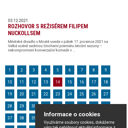
03.12.2021:
ROZHOVOR S REŽISÉREM FILIPEM
NUCKOLLSEM
Městské divadlo v Mostě uvede v pátek 17. prosince 2021 na
Velké scéně sedmou činoherní premiéru letošní sezony –
nekompromisní konverzační komedii v …
1
2
3
4
5
6
7
8
9
10
11
12
13
14
15
16
17
18
19
20
21
22
23
24
25
26
27
28
29
30
31
32
33
34
35
36
Informace o cookies
37
38
39
40
41
42
43
44
45
Využíváme soubory cookies, dokážeme
vám tak nabídnout aktuální informace z