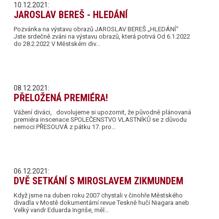
10.12.2021:
JAROSLAV BEREŠ - HLEDÁNÍ
Pozvánka na výstavu obrazů JAROSLAV BEREŠ „HLEDÁNÍ“
Jste srdečně zváni na výstavu obrazů, která potrvá Od 6.1.2022
do 28.2.2022 V Městském div…
08.12.2021:
PŘELOŽENÁ PREMIÉRA!
Vážení diváci, dovolujeme si upozornit, že původně plánovaná
premiéra inscenace SPOLEČENSTVO VLASTNÍKŮ se z důvodu
nemoci PŘESOUVÁ z pátku 17. pro…
06.12.2021:
DVĚ SETKÁNÍ S MIROSLAVEM ZIKMUNDEM
Když jsme na duben roku 2007 chystali v činohře Městského
divadla v Mostě dokumentární revue Teskně hučí Niagara aneb
Velký vandr Eduarda Ingriše, měl…