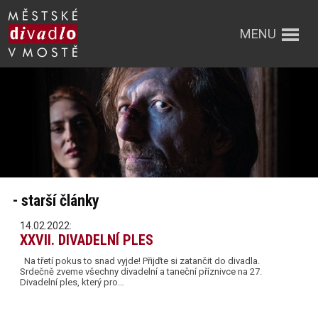
MENU
- starší články
14.02.2022:
XXVII. DIVADELNÍ PLES
Na třetí pokus to snad vyjde! Přijďte si zatančit do divadla.
Srdečně zveme všechny divadelní a taneční příznivce na 27.
Divadelní ples, který pro…