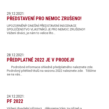
29.12.2021:
PŘEDSTAVENÍ PRO NEMOC ZRUŠENO!
UPOZORNĚNÍ!! DNEŠNÍ PŘEDSTAVENÍ INSCENACE
SPOLEČENSTVO VLASTNÍKŮ JE PRO NEMOC ZRUŠENO!!
Vážení diváci, je nám to velice líto…
28.12.2021:
PŘEDPLATNÉ 2022 JE V PRODEJI!
Podrobné informace ohledně předplatného naleznete zde.
Podrobný přehled titulů na sezonu 2022 naleznete zde. Těšíme
se na vás…
24.12.2021:
PF 2022
Vážení divadelní příznivci, děkujeme Vám za přízeň a