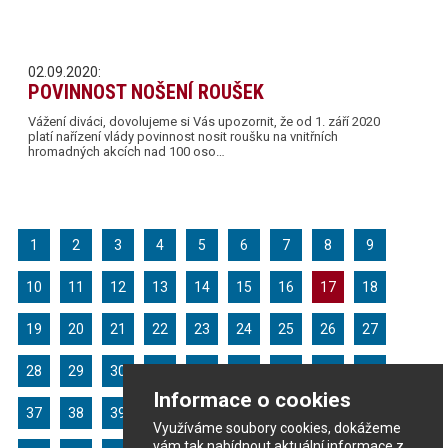
02.09.2020:
POVINNOST NOŠENÍ ROUŠEK
Vážení diváci, dovolujeme si Vás upozornit, že od 1. září 2020
platí nařízení vlády povinnost nosit roušku na vnitřních
hromadných akcích nad 100 oso…
1
2
3
4
5
6
7
8
9
10
11
12
13
14
15
16
17
18
19
20
21
22
23
24
25
26
27
28
29
30
31
32
33
34
35
36
Informace o cookies
37
38
39
40
41
42
43
44
45
Využíváme soubory cookies, dokážeme
vám tak nabídnout aktuální informace z