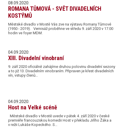
08.09.2020:
ROMANA TŮMOVÁ - SVĚT DIVADELNÍCH
KOSTÝMŮ
Městské divadlo v Mostě Vás zve na výstavu Romany Tůmové
(1950 - 2019). Vernisáž proběhne ve středu 9. září 2020 v 17.00
hodin ve foyer MDM.
04.09.2020:
XIII. Divadelní vinobraní
9. září 2020 oficiálně zahájíme druhou polovinu divadelní sezony
a to již 13. Divadelním vinobraním. Připraven je křest divadelních
vín, vstupy členů…
04.09.2020:
Host na Velké scéně
Městské divadlo v Mostě uvede v pátek 4. září 2020 v české
premiéře francouzskou komedii Host v překladu Jiřího Žáka a
v režii Lukáše Kopeckého. S…