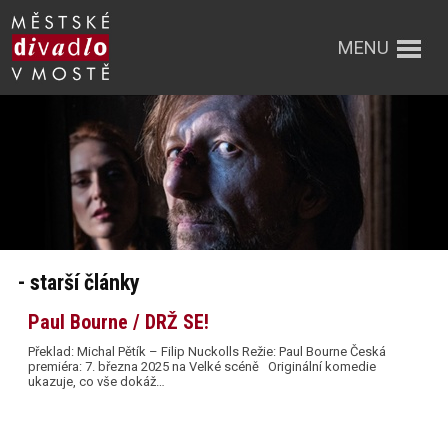
MENU
- starší články
Paul Bourne / DRŽ SE!
Překlad: Michal Pětík – Filip Nuckolls Režie: Paul Bourne Česká
premiéra: 7. března 2025 na Velké scéně Originální komedie
ukazuje, co vše dokáž…