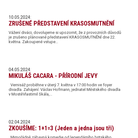
10.05.2024:
ZRUŠENÉ PŘEDSTAVENÍ KRASOSMUTNĚNÍ
Vážení diváci, dovolujeme si upozornit, že z provozních důvodů
je zrušeno plánované představení KRASOSMUTNĚNÍ dne 22.
května. Zakoupené vstupe…
04.05.2024:
MIKULÁŠ CACARA - PŘÍRODNÍ JEVY
Vernisáž proběhne v úterý 7. května v 17:00 hodin ve foyer
divadla. Zahájení: Václav Hofmann, jednatel Městského divadla
v MostěVlastimil Skála,…
02.04.2024:
ZKOUŠÍME: 1+1=3 (Jeden a jedna jsou tři)
Mimořádně zábavná komedie od legendárního britského