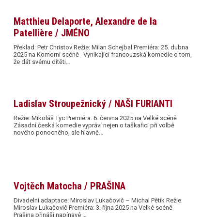
Matthieu Delaporte, Alexandre de la
Patellière / JMÉNO
Překlad: Petr Christov Režie: Milan Schejbal Premiéra: 25. dubna
2025 na Komorní scéně Vynikající francouzská komedie o tom,
že dát svému dítěti…
Ladislav Stroupežnický / NAŠI FURIANTI
Režie: Mikoláš Tyc Premiéra: 6. června 2025 na Velké scéně
Zásadní česká komedie vypráví nejen o taškařici při volbě
nového ponocného, ale hlavně…
Vojtěch Matocha / PRAŠINA
Divadelní adaptace: Miroslav Lukačovič – Michal Pětík Režie:
Miroslav Lukačovič Premiéra: 3. října 2025 na Velké scéně
Prašina přináší napínavé …