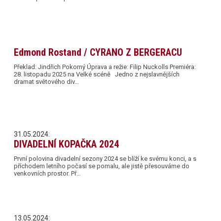
Edmond Rostand / CYRANO Z BERGERACU
Překlad: Jindřich Pokorný Úprava a režie: Filip Nuckolls Premiéra:
28. listopadu 2025 na Velké scéně Jedno z nejslavnějších
dramat světového div…
31.05.2024:
DIVADELNÍ KOPAČKA 2024
První polovina divadelní sezony 2024 se blíží ke svému konci, a s
příchodem letního počasí se pomalu, ale jistě přesouváme do
venkovních prostor. Př…
13.05.2024: