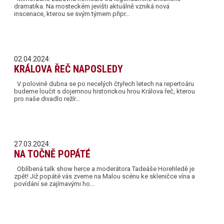
dramatika. Na mosteckém jevišti aktuálně vzniká nová
inscenace, kterou se svým týmem připr…
02.04.2024:
KRÁLOVA ŘEČ NAPOSLEDY
V polovině dubna se po necelých čtyřech letech na repertoáru
budeme loučit s dojemnou historickou hrou Králova řeč, kterou
pro naše divadlo režír…
27.03.2024:
NA TOČNĚ POPÁTÉ
Oblíbená talk show herce a moderátora Tadeáše Horehledě je
zpět! Již popáté vás zveme na Malou scénu ke skleničce vína a
povídání se zajímavými ho…