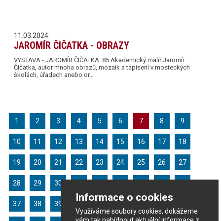
11.03.2024:
JAROMÍR ČIČATKA - OBRAZY
VÝSTAVA - JAROMÍR ČIČATKA: 85 Akademický malíř Jaromír
Čičatka, autor mnoha obrazů, mozaik a tapiserií v mosteckých
školách, úřadech anebo or…
1
2
3
4
5
6
7
8
9
10
11
12
13
14
15
16
17
18
19
20
21
22
23
24
25
26
27
28
29
30
31
32
33
34
35
36
Informace o cookies
37
38
39
40
41
42
43
44
45
Využíváme soubory cookies, dokážeme
vám tak nabídnout aktuální informace z