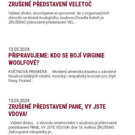
ZRUŠENÉ PŘEDSTAVENÍ VELETOČ
Vážení diváci, dovolujeme si upozornit, že z organizačních
důvodů na straně hostujícího souboru Divadla Kalich je
ZRUŠENO plánované představení VEL…
13.05.2024:
PŘIPRAVUJEME: KDO SE BOJÍ VIRGINIE
WOOLFOVÉ?
KVĚTNOVÁ PREMIÉRA: Moderní americká klasika o závratné
hloubce lidských vztahů. Ironický i empatický koncert pro čtyři
hlasy. Posled…
13.05.2024:
ZRUŠENÉ PŘEDSTAVENÍ PANE, VY JSTE
VDOVA!
Vážení diváci, z důvodu onemocnění v souboru je plánované
představení PANE, VY JSTE VDOVA! dne 16. května ZRUŠENO.
Zakoupené vstupenky je …