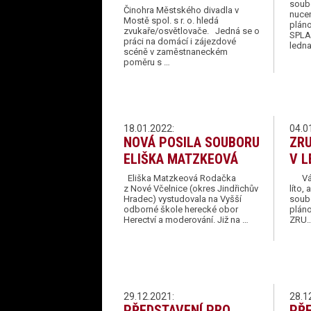
soub
Činohra Městského divadla v
nucen
Mostě spol. s r. o. hledá
plán
zvukaře/osvětlovače. Jedná se o
SPLA
práci na domácí i zájezdové
ledn
scéně v zaměstnaneckém
poměru s …
18.01.2022:
04.0
NOVÁ POSILA SOUBORU
ZR
ELIŠKA MATZKEOVÁ
V L
Eliška Matzkeová Rodačka
Vážen
z Nové Včelnice (okres Jindřichův
líto,
Hradec) vystudovala na Vyšší
soub
odborné škole herecké obor
pláno
Herectví a moderování. Již na …
ZRU
29.12.2021:
28.1
PŘEDSTAVENÍ PRO
PŘE