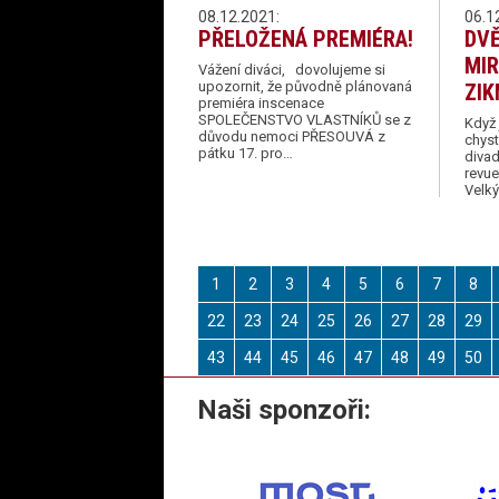
08.12.2021:
06.1
PŘELOŽENÁ PREMIÉRA!
DVĚ
MI
Vážení diváci, dovolujeme si
upozornit, že původně plánovaná
ZI
premiéra inscenace
SPOLEČENSTVO VLASTNÍKŮ se z
Když
důvodu nemoci PŘESOUVÁ z
chyst
pátku 17. pro…
diva
revue
Velký
1
2
3
4
5
6
7
8
22
23
24
25
26
27
28
29
43
44
45
46
47
48
49
50
Naši sponzoři: