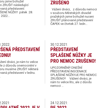
oru jsme bohužel
ZRUŠENO
i ZRUŠIT následující
ovaná představení:
Vážení diváci, z důvodu nemoci
ŠENÉ NŮŽKY pátek 28.
v souboru Městských divadel
a 2022…
pražských jsme bohužel nuceni
ZRUŠIT plánované představení
ČAPEK ve čtvrtek 27. ledn…
1.2022:
30.12.2021:
UŠENÁ PŘEDSTAVENÍ
PŘEDSTAVENÍ
EDNU!
SPLAŠENÉ NŮŽKY JE
PRO NEMOC ZRUŠENO!
í diváci, je nám to velice
 ale z důvodu onemocnění v
UPOZORNĚNÍ!! DNEŠNÍ
oru musíme ZRUŠIT některá
PŘEDSTAVENÍ INSCENACE
vaná představení v lednu.
SPLAŠENÉ NŮŽKYJE PRO NEMOC
…
ZRUŠENO!! Vážení diváci, je
nám to velice líto, ale z důodu
nemoci …
2.2021:
24.12.2021:
DPLATNÉ 2022 JE V
PF 2022