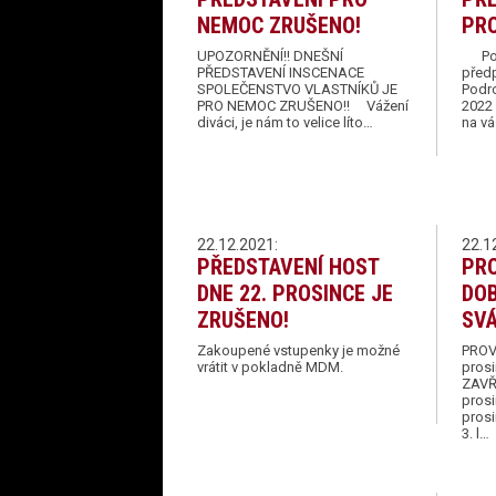
NEMOC ZRUŠENO!
PRO
UPOZORNĚNÍ!! DNEŠNÍ
Podr
PŘEDSTAVENÍ INSCENACE
před
SPOLEČENSTVO VLASTNÍKŮ JE
Podro
PRO NEMOC ZRUŠENO!! Vážení
2022
diváci, je nám to velice líto…
na v
22.12.2021:
22.1
PŘEDSTAVENÍ HOST
PR
DNE 22. PROSINCE JE
DO
ZRUŠENO!
SV
Zakoupené vstupenky je možné
PROV
vrátit v pokladně MDM.
prosi
ZAVŘ
prosi
pros
3. l…