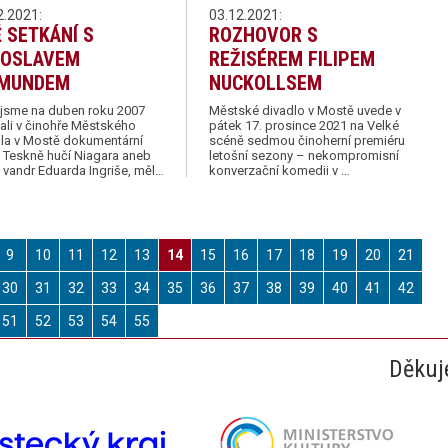
2.2021:
03.12.2021:
 SETKÁNÍ S
ROZHOVOR S
ROSLAVEM
REŽISÉREM FILIPEM
KMUNDEM
NUCKOLLSEM
 jsme na duben roku 2007
Městské divadlo v Mostě uvede v
ali v činohře Městského
pátek 17. prosince 2021 na Velké
dla v Mostě dokumentární
scéně sedmou činoherní premiéru
 Teskně hučí Niagara aneb
letošní sezony – nekompromisní
 vandr Eduarda Ingriše, měl…
konverzační komedii v …
9
10
11
12
13
14
15
16
17
18
19
20
21
30
31
32
33
34
35
36
37
38
39
40
41
42
51
52
53
54
55
Děkuj