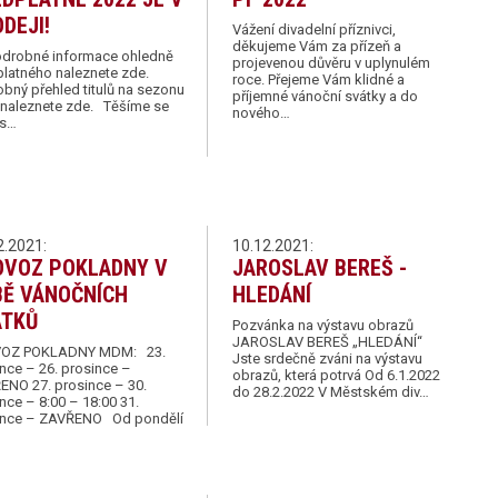
DEJI!
Vážení divadelní příznivci,
děkujeme Vám za přízeň a
obné informace ohledně
projevenou důvěru v uplynulém
platného naleznete zde.
roce. Přejeme Vám klidné a
bný přehled titulů na sezonu
příjemné vánoční svátky a do
 naleznete zde. Těšíme se
nového…
ás…
2.2021:
10.12.2021:
OVOZ POKLADNY V
JAROSLAV BEREŠ -
BĚ VÁNOČNÍCH
HLEDÁNÍ
ÁTKŮ
Pozvánka na výstavu obrazů
JAROSLAV BEREŠ „HLEDÁNÍ“
OZ POKLADNY MDM: 23.
Jste srdečně zváni na výstavu
nce – 26. prosince –
obrazů, která potrvá Od 6.1.2022
ENO 27. prosince – 30.
do 28.2.2022 V Městském div…
nce – 8:00 – 18:00 31.
ince – ZAVŘENO Od pondělí