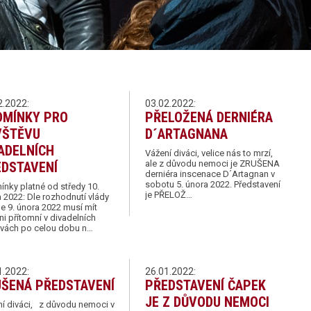
2.2022:
03.02.2022:
DMÍNKY PRO
PŘELOŽENÁ DERNIÉRA
VŠTĚVU
D´ARTAGNANA
ADELNÍCH
Vážení diváci, velice nás to mrzí,
ale z důvodu nemoci je ZRUŠENA
EDSTAVENÍ
derniéra inscenace D´Artagnan v
sobotu 5. února 2022. Představení
nky platné od středy 10.
je PŘELOŽ…
 2022: Dle rozhodnutí vlády
e 9. února 2022 musí mít
ni přítomní v divadelních
vách po celou dobu n…
1.2022:
26.01.2022:
UŠENÁ PŘEDSTAVENÍ
PŘEDSTAVENÍ ČAPEK
JE Z DŮVODU NEMOCI
í diváci, z důvodu nemoci v