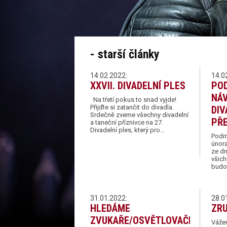
- starší články
14.02.2022:
14.0
XXVII. DIVADELNÍ PLES
PO
NÁ
Na třetí pokus to snad vyjde!
Přijďte si zatančit do divadla.
DIV
Srdečně zveme všechny divadelní
PŘ
a taneční příznivce na 27.
Divadelní ples, který pro…
Podmí
února
ze dn
všich
budo
31.01.2022:
28.0
HLEDÁME
ZR
ZVUKAŘE/OSVĚTLOVAČE
Vážen