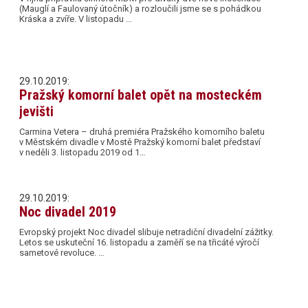
(Mauglí a Faulovaný útočník) a rozloučili jsme se s pohádkou
Kráska a zvíře. V listopadu …
29.10.2019:
Pražský komorní balet opět na mosteckém
jevišti
Carmina Vetera – druhá premiéra Pražského komorního baletu
v Městském divadle v Mostě Pražský komorní balet představí
v neděli 3. listopadu 2019 od 1…
29.10.2019:
Noc divadel 2019
Evropský projekt Noc divadel slibuje netradiční divadelní zážitky.
Letos se uskuteční 16. listopadu a zaměří se na třicáté výročí
sametové revoluce. …