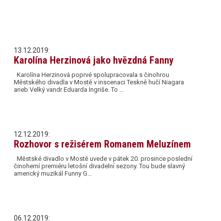
13.12.2019:
Karolína Herzinová jako hvězdná Fanny
Karolína Herzinová poprvé spolupracovala s činohrou
Městského divadla v Mostě v inscenaci Teskně hučí Niagara
aneb Velký vandr Eduarda Ingriše. To …
12.12.2019:
Rozhovor s režisérem Romanem Meluzínem
Městské divadlo v Mostě uvede v pátek 20. prosince poslední
činoherní premiéru letošní divadelní sezony. Tou bude slavný
americký muzikál Funny G…
06.12.2019: