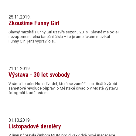
25.11.2019:
Zkoušíme Funny Girl
Slavný muzikál Funny Girl uzavře sezonu 2019 Slavné melodie i
nezapomenutelná taneční čísla – to je americkém muzikál
Funny Girl, jenž vypráví o s…
21.11.2019:
Výstava - 30 let svobody
V rámci letošní Noci divadel, která se zaměřila na třicáté výročí
sametové revoluce připravilo Městské divadlo v Mostě výstavu
fotografií k událostem …
31.10.2019:
Listopadové derniéry
V říjnu připravila činhora MDM pro diváky dvě nové inscenace