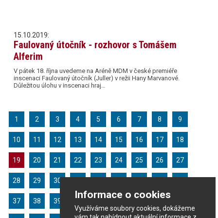
15.10.2019:
Faulovaný útočník - rozhovor s Tomášem
Alferim
V pátek 18. října uvedeme na Aréně MDM v české premiéře
inscenaci Faulovaný útočník (Juller) v režii Hany Marvanové.
Důležitou úlohu v inscenaci hraj…
1
2
3
4
5
6
7
8
9
10
11
12
13
14
15
16
17
18
19
20
21
22
23
24
25
26
27
28
29
30
31
32
33
34
35
36
Informace o cookies
37
38
39
40
41
42
43
44
45
Využíváme soubory cookies, dokážeme
vám tak nabídnout aktuální informace z