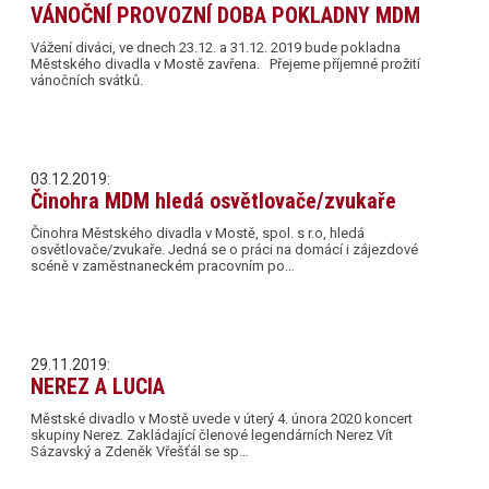
VÁNOČNÍ PROVOZNÍ DOBA POKLADNY MDM
Vážení diváci, ve dnech 23.12. a 31.12. 2019 bude pokladna
Městského divadla v Mostě zavřena. Přejeme příjemné prožití
vánočních svátků.
03.12.2019:
Činohra MDM hledá osvětlovače/zvukaře
Činohra Městského divadla v Mostě, spol. s r.o, hledá
osvětlovače/zvukaře. Jedná se o práci na domácí i zájezdové
scéně v zaměstnaneckém pracovním po…
29.11.2019:
NEREZ A LUCIA
Městské divadlo v Mostě uvede v úterý 4. února 2020 koncert
skupiny Nerez. Zakládající členové legendárních Nerez Vít
Sázavský a Zdeněk Vřešťál se sp…