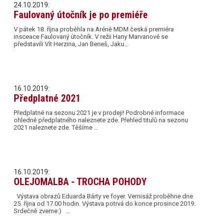
24.10.2019:
Faulovaný útočník je po premiéře
V pátek 18. října proběhla na Aréně MDM česká premiéra
insceace Faulovaný útočník. V režii Hany Marvanové se
představili Vít Herzina, Jan Beneš, Jaku…
16.10.2019:
Předplatné 2021
Předplatné na sezonu 2021 je v prodeji! Podrobné informace
ohledně předplatného naleznete zde. Přehled titulů na sezonu
2021 naleznete zde. Těšíme …
16.10.2019:
OLEJOMALBA - TROCHA POHODY
Výstava obrazů Eduarda Bárty ve foyer. Vernisáž proběhne dne
25. října od 17.00 hodin. Výstava potrvá do konce prosince 2019.
Srdečně zveme:) …