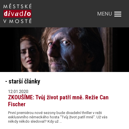
MENU
- starší články
12.01.2020:
ZKOUŠÍME: Tvůj život patří mně. Režie Can
Fischer
První premiérou nové sezony bude divadelní thriller v režii
exklusivního německého hosta "Tvůj život patří mně". Už vás
někdy někdo sledoval? Kdy už …