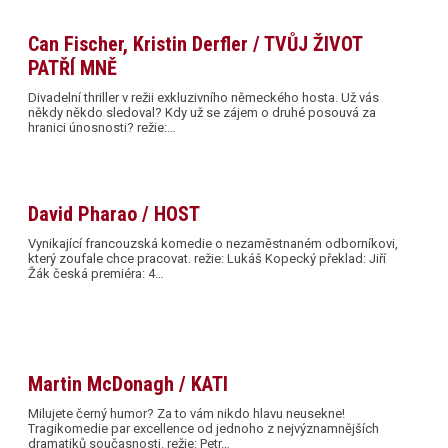
Can Fischer, Kristin Derfler / TVŮJ ŽIVOT
PATŘÍ MNĚ
Divadelní thriller v režii exkluzivního německého hosta. Už vás
někdy někdo sledoval? Kdy už se zájem o druhé posouvá za
hranici únosnosti? režie:…
David Pharao / HOST
Vynikající francouzská komedie o nezaměstnaném odborníkovi,
který zoufale chce pracovat. režie: Lukáš Kopecký překlad: Jiří
Žák česká premiéra: 4…
Martin McDonagh / KATI
Milujete černý humor? Za to vám nikdo hlavu neusekne!
Tragikomedie par excellence od jednoho z nejvýznamnějších
dramatiků současnosti. režie: Petr…