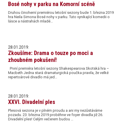
Bosé nohy v parku na Komorní scéně
Druhou činoherní premiérou letošní sezony bude 1. března 2019
hra Neila Simona Bosé nohy v parku. Tuto vynikající komedii o
lásce a nástrahách mladé…
28.01.2019:
Zkoušíme: Drama o touze po moci a
zhoubném pokušení!
První premiéra letošní sezony Shakespearova Skotská hra –
Macbeth Jedna stará dramaturgická poučka pravila, že velké
repertoárové divadlo má jed…
28.01.2019:
XXVI. Divadelní ples
Plesová sezona je v plném proudu a ani my nezůstáváme
pozadu. 23. března 2019 proběhne ve foyer divadla již 26.
Divadelní ples! Celým večerem budou …