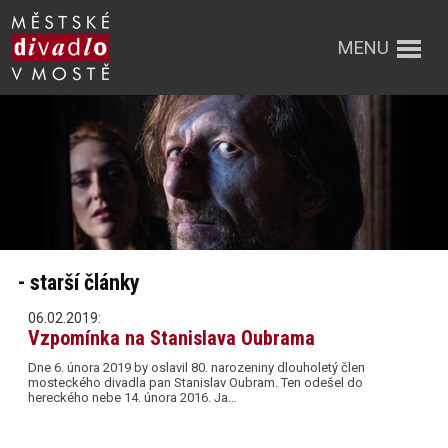
MENU
- starší články
06.02.2019:
Vzpomínka na Stanislava Oubrama
Dne 6. února 2019 by oslavil 80. narozeniny dlouholetý člen
mosteckého divadla pan Stanislav Oubram. Ten odešel do
hereckého nebe 14. února 2016. Ja…