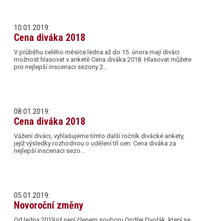
10.01.2019:
Cena diváka 2018
V průběhu celého měsíce ledna až do 15. února mají diváci
možnost hlasovat v anketě Cena diváka 2018. Hlasovat můžete
pro nejlepší inscenaci sezony 2…
08.01.2019:
Cena diváka 2018
Vážení diváci, vyhlašujeme tímto další ročník divácké ankety,
jejíž výsledky rozhodnou o udělení tří cen: Cena diváka za
nejlepší inscenaci sezo…
05.01.2019:
Novoroční změny
Od ledna 2019 již není členem souboru Ondřej Dvořák, který se