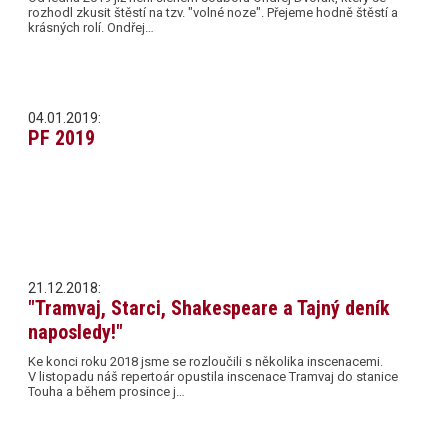
rozhodl zkusit štěstí na tzv. "volné noze". Přejeme hodně štěstí a
krásných rolí. Ondřej…
04.01.2019:
PF 2019
21.12.2018:
"Tramvaj, Starci, Shakespeare a Tajný deník
naposledy!"
Ke konci roku 2018 jsme se rozloučili s několika inscenacemi.
V listopadu náš repertoár opustila inscenace Tramvaj do stanice
Touha a během prosince j…