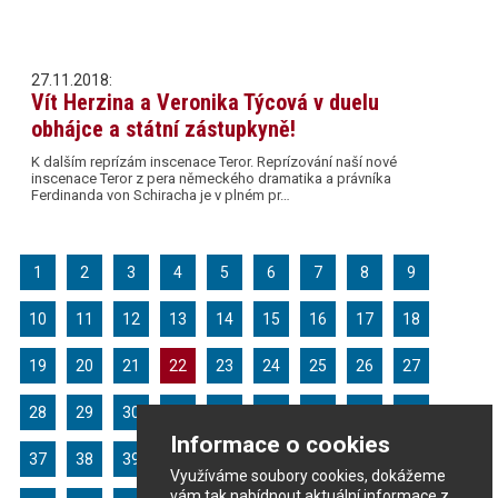
27.11.2018:
Vít Herzina a Veronika Týcová v duelu
obhájce a státní zástupkyně!
K dalším reprízám inscenace Teror. Reprízování naší nové
inscenace Teror z pera německého dramatika a právníka
Ferdinanda von Schiracha je v plném pr…
1
2
3
4
5
6
7
8
9
10
11
12
13
14
15
16
17
18
19
20
21
22
23
24
25
26
27
28
29
30
31
32
33
34
35
36
Informace o cookies
37
38
39
40
41
42
43
44
45
Využíváme soubory cookies, dokážeme
vám tak nabídnout aktuální informace z