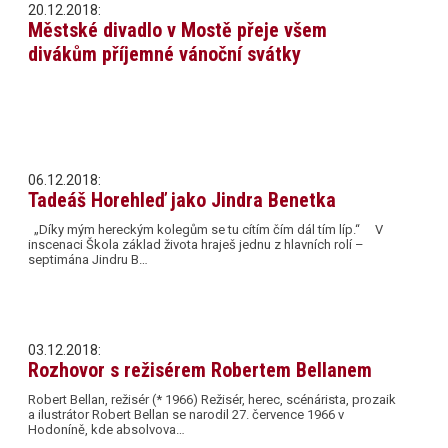
20.12.2018:
Městské divadlo v Mostě přeje všem
divákům příjemné vánoční svátky
06.12.2018:
Tadeáš Horehleď jako Jindra Benetka
„Díky mým hereckým kolegům se tu cítím čím dál tím líp.“ V
inscenaci Škola základ života hraješ jednu z hlavních rolí –
septimána Jindru B…
03.12.2018:
Rozhovor s režisérem Robertem Bellanem
Robert Bellan, režisér (* 1966) Režisér, herec, scénárista, prozaik
a ilustrátor Robert Bellan se narodil 27. července 1966 v
Hodoníně, kde absolvova…