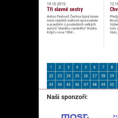
19.10.2015:
12.1
Tři slavné sestry
Chv
Anton Pavlovič Čechov bývá řazen
Předp
mezi největší světové spisovatele
Brožu
a je jedním z posledních velkých
Vážen
autorů "starého-carského" Ruska.
toto 
Když v roce 1904 …
Vám, 
1
2
3
4
5
6
7
8
22
23
24
25
26
27
28
29
43
44
45
46
47
48
49
50
Naši sponzoři: