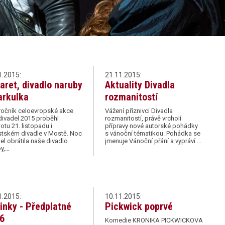
1.2015:
21.11.2015:
aret, divadlo naruby
Aktuality Divadla
arkulka
rozmanitostí
 ročník celoevropské akce
Vážení příznivci Divadla
ivadel 2015 proběhl
rozmanitostí, právě vrcholí
otu 21. listopadu i
přípravy nové autorské pohádky
stském divadle v Mostě. Noc
s vánoční tématikou. Pohádka se
el obrátila naše divadlo
jmenuje Vánoční přání a vypráví …
by,…
1.2015:
10.11.2015:
inky - Předplatné
Pickwick poprvé
6
Komedie KRONIKA PICKWICKOVA