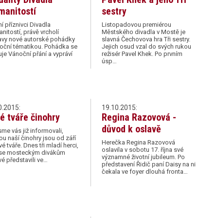
manitostí
sestry
í příznivci Divadla
Listopadovou premiérou
nitostí, právě vrcholí
Městského divadla v Mostě je
avy nové autorské pohádky
slavná Čechovova hra Tři sestry.
oční tématikou. Pohádka se
Jejich osud vzal do svých rukou
je Vánoční přání a vypráví
režisér Pavel Khek. Po prvním
úsp…
0.2015:
19.10.2015:
é tváře činohry
Regina Razovová -
důvod k oslavě
sme vás již informovali,
ou naší činohry jsou od září
Herečka Regina Razovová
ové tváře. Dnes tři mladí herci,
oslavila v sobotu 17. října své
í se mosteckým divákům
významné životní jubileum. Po
é představili ve…
představení Řidič paní Daisy na ni
čekala ve foyer dlouhá fronta…