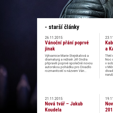
- starší články
26.11.2015:
23.1
Vánoční přání poprvé
Kab
jinak
a K
Výtvarnice Marie Stejskalová a
Třetí
dramaturg a režisér Jiří Ondra
Noc d
připravili poprvé společně novou
v sob
autorskou pohádku pro Divadlo
v Mě
rozmanitostí s názvem Ván…
divad
naru
21.11.2015:
19.1
Nová tvář – Jakub
Nov
Koudela
201