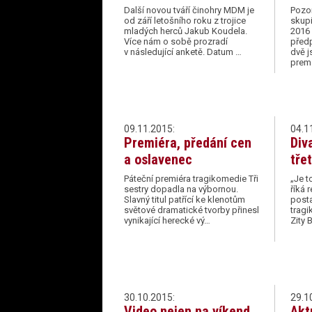
Další novou tváří činohry MDM je
Pozor
od září letošního roku z trojice
skupi
mladých herců Jakub Koudela.
2016
Více nám o sobě prozradí
předp
v následující anketě. Datum …
dvě j
pre
09.11.2015:
04.1
Premiéra, předání cen
Div
a oslavenec
třet
Páteční premiéra tragikomedie Tři
„Je t
sestry dopadla na výbornou.
říká 
Slavný titul patřící ke klenotům
posta
světové dramatické tvorby přinesl
tragi
vynikající herecké vý…
Zity 
30.10.2015:
29.1
Video nejen na víkend
Akt