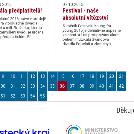
0.2015:
07.10.2015:
ála předplatitelů!
Festival - naše
absolutní vítězství
latné 2016 právě v prodeji!
ra v pokladně divadla.
5. ročník Festivalu Young for
í a milí. Brožurka, kterou
young 2015 je definitivně úspěšně
zamyšlení uvádí, je určena
za námi. Až na protipožární alarm
předplatitelům. Př…
během muzikálu Švandova
divadla Popeláři a zlomený k…
9
10
11
12
13
14
15
16
17
18
19
20
21
30
31
32
33
34
35
36
37
38
39
40
41
42
51
52
53
54
55
Děkuj