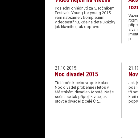
roz
Poslední ohlédnutí za 5. ročníkem
Festivalu Young for young 2015
Vážen
vám nabízíme v kompletním
rozma
videosestřihu, kde najdete ukázky
přípr
jak hlavního, tak doprovo…
s ván
jmenu
p…
21.10.2015:
21.1
Noc divadel 2015
Nov
Třetí ročník celoevropské akce
Jak j
Noc divadel proběhne i letos v
posil
Městském divadle v Mostě. Naše
tři n
scéna se tak připojí k více jak
kteř
stovce divadel z celé ČR,…
poprv