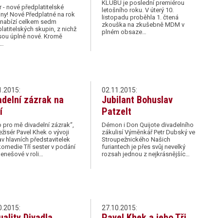
KLUBU je poslední premiérou
 - nové předplatitelské
letošního roku. V úterý 10.
ny! Nové Předplatné na rok
listopadu proběhla 1. čtená
 nabízí celkem sedm
zkouška na zkušebně MDM v
latitelských skupin, z nichž
plném obsaze…
sou úplně nové. Kromě
m…
1.2015:
02.11.2015:
adelní zázrak na
Jubilant Bohuslav
í
Patzelt
o pro mě divadelní zázrak“,
Démon i Don Quijote divadelního
režisér Pavel Khek o vývoji
zákulisí Výměnkář Petr Dubský ve
v hlavních představitelek
Stroupežnického Našich
komedie Tří sester v podání
furiantech je přes svůj nevelký
Benešové v roli…
rozsah jednou z nejkrásnějšíc…
0.2015:
27.10.2015:
uality Divadla
Pavel Khek a jeho Tři