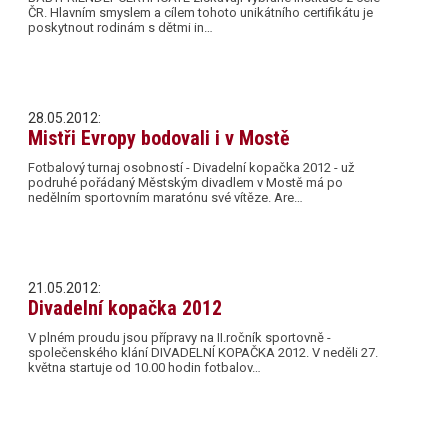
ČR. Hlavním smyslem a cílem tohoto unikátního certifikátu je
poskytnout rodinám s dětmi in…
28.05.2012:
Mistři Evropy bodovali i v Mostě
Fotbalový turnaj osobností - Divadelní kopačka 2012 - už
podruhé pořádaný Městským divadlem v Mostě má po
nedělním sportovním maratónu své vítěze. Are…
21.05.2012:
Divadelní kopačka 2012
V plném proudu jsou přípravy na II.ročník sportovně -
společenského klání DIVADELNÍ KOPAČKA 2012. V neděli 27.
května startuje od 10.00 hodin fotbalov…