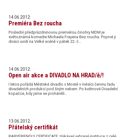
14.06.2012:
Premiéra Bez roucha
Poslední předprázdninovou premiérou činohry MDM je
světoznámá komedie Michaela Frayena Bez roucha. Poprvé ji
diváci uvidí na Velké scéně v pátek 22. č…
14.06.2012:
Open air akce a DIVADLO NA HRAD/ě/!
I letos pořádá Městské divadlo v Mostě v měsíci červnu řadu
divadelních produkcí pod širým nebem. Po květnové Divadelní
kopačce, kdy jsme se proháněli…
13.06.2012:
Přátelský certifikát
BABYFRIENDLY CERTIFICATE získávají vybrané instituce z celé