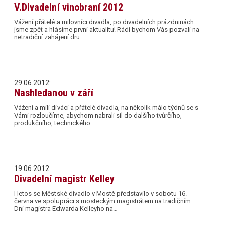
V.Divadelní vinobraní 2012
Vážení přátelé a milovníci divadla, po divadelních prázdninách
jsme zpět a hlásíme první aktualitu! Rádi bychom Vás pozvali na
netradiční zahájení dru…
29.06.2012:
Nashledanou v září
Vážení a milí diváci a přátelé divadla, na několik málo týdnů se s
Vámi rozloučíme, abychom nabrali sil do dalšího tvůrčího,
produkčního, technického …
19.06.2012:
Divadelní magistr Kelley
I letos se Městské divadlo v Mostě představilo v sobotu 16.
června ve spolupráci s mosteckým magistrátem na tradičním
Dni magistra Edwarda Kelleyho na…