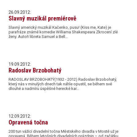
26.09.2012:
Slavný muzikál premiérově
Slavný americký muzikál Kačenko, pusu! (Kiss me, Kate) je
parafráze známé komedie Williama Shakespeara Zkrocení zlé
ženy. Autoři libreta Samuel a Bell…
19.09.2012:
Radoslav Brzobohatý
RADOSLAV BRZOBOHATÝ(1932 - 2012) Radoslav Brzobohatý,
který nás v minulých dnech tak náhle opustil, se během své
dlouhé a nadmíru úspěšné herecké kar…
12.09.2012:
Opravená točna
200 tun vážící divadelní točna Městského divadla v Mostě už je
opravená. Během letošních divadelních prázdnin – od začátku