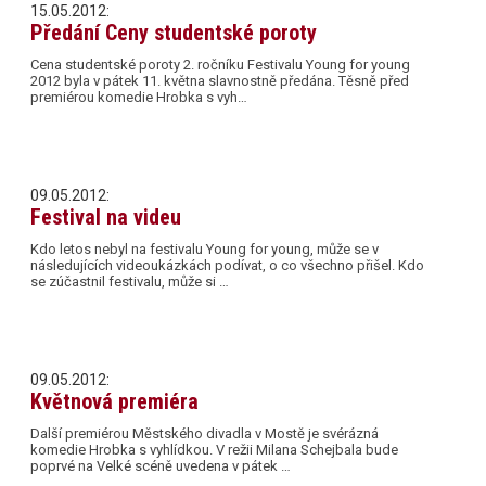
15.05.2012:
Předání Ceny studentské poroty
Cena studentské poroty 2. ročníku Festivalu Young for young
2012 byla v pátek 11. května slavnostně předána. Těsně před
premiérou komedie Hrobka s vyh…
09.05.2012:
Festival na videu
Kdo letos nebyl na festivalu Young for young, může se v
následujících videoukázkách podívat, o co všechno přišel. Kdo
se zúčastnil festivalu, může si …
09.05.2012:
Květnová premiéra
Další premiérou Městského divadla v Mostě je svérázná
komedie Hrobka s vyhlídkou. V režii Milana Schejbala bude
poprvé na Velké scéně uvedena v pátek …