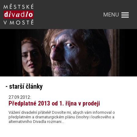
MENU
- starší články
27.09.2012:
Předplatné 2013 od 1. října v prodeji
Vážení divadelní přátelé! Dovolte mi, abych vám informoval o
předplatném a dramaturgickém plánu činohry i loutkového a
alternativního Divadla rozmani…