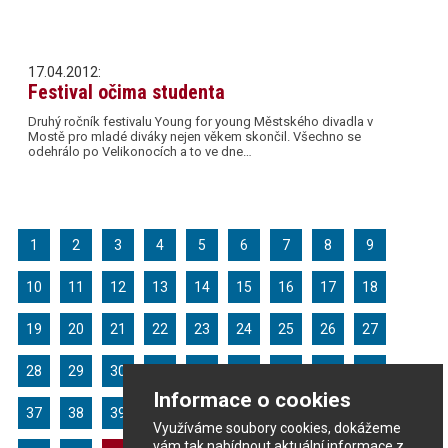
17.04.2012:
Festival očima studenta
Druhý ročník festivalu Young for young Městského divadla v
Mostě pro mladé diváky nejen věkem skončil. Všechno se
odehrálo po Velikonocích a to ve dne…
1
2
3
4
5
6
7
8
9
10
11
12
13
14
15
16
17
18
19
20
21
22
23
24
25
26
27
28
29
30
31
32
33
34
35
36
Informace o cookies
37
38
39
40
41
42
43
44
45
Využíváme soubory cookies, dokážeme
vám tak nabídnout aktuální informace z