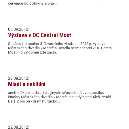
července do poloviny srpna …
03.09.2012:
Výstava v OC Central Most
Součástí letošního 5. Divadelního vinobraní 2012 je výstava
Městského divadla v Mostě a Divadla rozmanitostí v OC Central
Most. Po vinobraní zde začín…
28.08.2012:
Mladí a neklidní
aneb o škole, o divadle a jiných neřádech... Novou posilou
činohry Městského divadla v Mostě je mladý herec Aleš Petráš.
Další posilou - dramaturgicko…
22.08.2012: