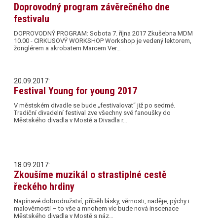
Doprovodný program závěrečného dne
festivalu
DOPROVODNÝ PROGRAM: Sobota 7. října 2017 Zkušebna MDM
10.00 - CIRKUSOVÝ WORKSHOP Workshop je vedený lektorem,
žonglérem a akrobatem Marcem Ver…
20.09.2017:
Festival Young for young 2017
V městském divadle se bude „festivalovat“ již po sedmé.
Tradiční divadelní festival zve všechny své fanoušky do
Městského divadla v Mostě a Divadla r…
18.09.2017:
Zkoušíme muzikál o strastiplné cestě
řeckého hrdiny
Napínavé dobrodružství, příběh lásky, věrnosti, naděje, pýchy i
malověrnosti – to vše a mnohem víc bude nová inscenace
Městského divadla v Mostě s náz…