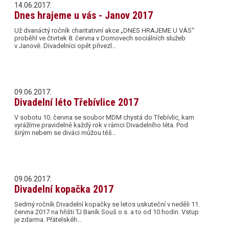
14.06.2017:
Dnes hrajeme u vás - Janov 2017
Už dvanáctý ročník charitativní akce „DNES HRAJEME U VÁS“
proběhl ve čtvrtek 8. června v Domovech sociálních služeb
v Janově. Divadelníci opět přivezl…
09.06.2017:
Divadelní léto Třebívlice 2017
V sobotu 10. června se soubor MDM chystá do Třebívlic, kam
vyrážíme pravidelně každý rok v rámci Divadelního léta. Pod
širým nebem se diváci můžou těš…
09.06.2017:
Divadelní kopačka 2017
Sedmý ročník Divadelní kopačky se letos uskuteční v neděli 11.
června 2017 na hřišti TJ Baník Souš o.s. a to od 10 hodin. Vstup
je zdarma. Přátelskéh…