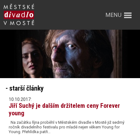
MENU
- starší články
10.10.2017:
Jiří Suchý je dalším držitelem ceny Forever
young
Na začátku října proběhl v Městském divadle v Mostě již sedmý
ročník divadelního festivalu pro mladé nejen věkem Young for
Young. Přehlídka patři…