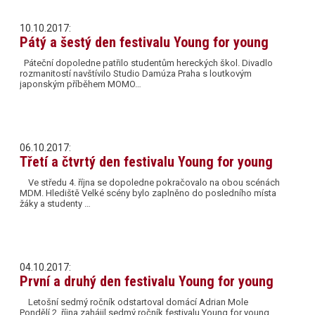
10.10.2017:
Pátý a šestý den festivalu Young for young
Páteční dopoledne patřilo studentům hereckých škol. Divadlo
rozmanitostí navštívilo Studio Damúza Praha s loutkovým
japonským příběhem MOMO…
06.10.2017:
Třetí a čtvrtý den festivalu Young for young
Ve středu 4. října se dopoledne pokračovalo na obou scénách
MDM. Hlediště Velké scény bylo zaplněno do posledního místa
žáky a studenty …
04.10.2017:
První a druhý den festivalu Young for young
Letošní sedmý ročník odstartoval domácí Adrian Mole
Pondělí 2. října zahájil sedmý ročník festivalu Young for young