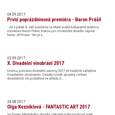
04.09.2017:
První poprázdninová premiéra - Baron Prášil
Již v pátek 8. září uvedeme na Malé scéně kabaretně laděnou
inscenaci Baron Prášil, kterou pro mostecké divadlo napsal
herec Jiří Kraus. Ten je z…
03.09.2017:
X. Divadelní vinobraní 2017
Druhou polovinu divadelní sezony 2017 již tradičně zahájíme
Divadelním vinobraním. Desátý ročník spojený s křtem
divadelních vín proběhne ve středu 6.…
24.08.2017:
Olga Kezniklová - FANTASTIC ART 2017
Ve foyeru Městského divadla v Mostě máte možnost vidět