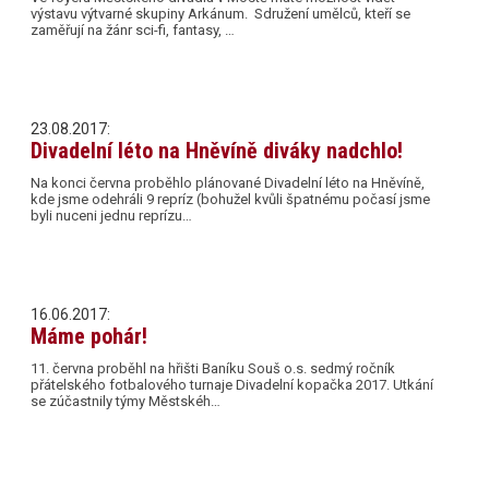
výstavu výtvarné skupiny Arkánum. Sdružení umělců, kteří se
zaměřují na žánr sci-fi, fantasy, …
23.08.2017:
Divadelní léto na Hněvíně diváky nadchlo!
Na konci června proběhlo plánované Divadelní léto na Hněvíně,
kde jsme odehráli 9 repríz (bohužel kvůli špatnému počasí jsme
byli nuceni jednu reprízu…
16.06.2017:
Máme pohár!
11. června proběhl na hřišti Baníku Souš o.s. sedmý ročník
přátelského fotbalového turnaje Divadelní kopačka 2017. Utkání
se zúčastnily týmy Městskéh…