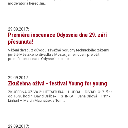
moderátor a herec Jiří…
29.09.2017:
Premiéra inscenace Odysseia dne 29. září
přesunuta!
Vážení diváci, z důvodu závažné poruchy technického zázemí
jeviště Městského divadla v Mostě, jsme nuceni přeložit
premiéru inscenace Odysseia ze dne …
29.09.2017:
Zkušebna ožívá - festival Young for young
ZKUŠEBNA OŽÍVÁ 2: LITERATURA – HUDBA – DIVADLO: 7. října
od 16.30 hodin. David Drábek – STINKA – Jana Orlová – Patrik
Linhart – Martin Macháček a Tom…
29.09.2017: