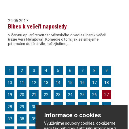
29.05.2017:
Blbec k večeři naposledy
V červnu opustí repertoár Městského divadla Blbec k večeři
(režie Věra Herajtová). Komedie o tom, jak se smějeme
pitomcům do té chvíle, než zjistíme,…
1
2
3
4
5
6
7
8
9
10
11
12
13
14
15
16
17
18
19
20
21
22
23
24
25
26
27
28
29
30
31
32
33
34
35
36
Informace o cookies
37
38
39
40
41
42
43
44
45
Využíváme soubory cookies, dokážeme
vám tak nabídnout aktuální informace z