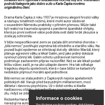
Divadelní sci-fi vypovídá o současnosti více než kdy dřív. Inscenátoři
podrobí kategorie jako dobro a zlo u Karla Čapka novému
originálnímu čtení.
Drama Karla Čapka z roku 1937 je mrazivou alegorií hrozící války
a nástupu totalitních režimů, které mohl autor sledovat
v sousedním Německu prakticky v přímém přenosu. Může také
být reakcí na traumata spojená s pandemií španělské chřipky,
která po první světové válce podrobila svět další tvrdé zkoušce a
zcela jej ochromila.
V blíže nespecifikované zemi se začala šířit smrtelná choroba —
„bílá nemoc“ postihující zejména lidi středního a staršího věku. Na
pozadí bující epidemie se střetávají dvě síly: diktátor Maršál, který
plánuje agresivní válku a lékař Galén, jenž jako jediný dokázal
vyvinout účinný lék. Galén ochotu uzdravovat nemocné
podmiňuje zastavením příprav na konflikt. Než se ale lékaři podaří
léčbu vůbec začít, je na ulici ušlapán davem. Hra tak odhaluje
tragickou slepotu společnosti, která v čase blížící se katastrofy
nedokáže přijmout morální apel jednotlivce.
Bílá nemoc se stala jedním z Čapkových nejvíce apelativních
politických děl. Varuje před bezuzdným militarismem, mocí
diktatur i davovou psychózou. Už v době vzniku si kladla
nadčasovou otázku: má jednotlivec povinnost a sílu vzdorovat
zlu, i když se zdá, že jeho hlas, potažmo osobní oběť nic nezmění?
Informace o cookies
Režisérka Hana Marvanová s dramaturgem Patrikem Bouškem
navazují na autorský pohled na Karla Čapka. Po Válce s mloky
Využíváme soubory cookies, dokážeme