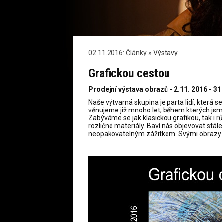
02.11.2016: Články »
Výstavy
Grafickou cestou
Prodejní výstava obrazů - 2.11. 2016 - 31
Naše výtvarná skupina je parta lidí, která 
věnujeme již mnoho let, během kterých jsme
Zabýváme se jak klasickou grafikou, tak i 
rozličné materiály. Baví nás objevovat stál
neopakovatelným zážitkem. Svými obrazy by