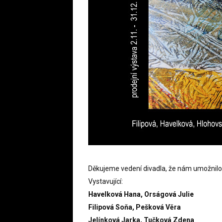
Děkujeme vedení divadla, že nám umožnilo
Vystavující:
Havelková Hana, Orságová Julie
Filipová Soňa, Pešková Věra
Jelínková Jarka, Tučková Zdena