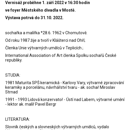
Vernisáž proběhne 1. září 2022 v 16:30 hodin
ve foyer Městského divadla v Mostě.
Výstava potrvá do 31.10. 2022.
sochařka a malířka *28.6. 1962 v Chomutově.
Od roku 1987 žije a tvoří v Klášterci nad Ohří;
Členka Unie výtvarných umělců v Teplicích ;
International Association of Art členka Spolku sochařů České
republiky.
STUDIA:
1981 Maturita SPŠ keramická - Karlovy Vary, výtvarné zpracování
keramiky a porcelánu, návrhářství tvaru - ak. sochař Miroslav
Strnad
1991 - 1993 Lidová konzervatoř - Ústí nad Labem, výtvarné umění
- lektor ak. malíř Pavel Bergr
LITERATURA:
Slovník českých a slovneských výtvarných umělců, vydalo