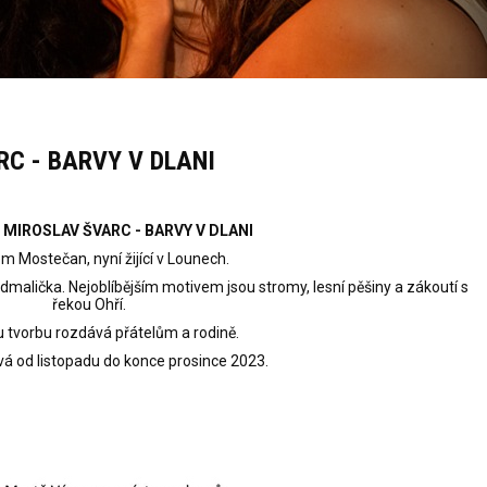
C - BARVY V DLANI
 MIROSLAV ŠVARC - BARVY V DLANI
 Mostečan, nyní žijící v Lounech.
malička. Nejoblíbějším motivem jsou stromy, lesní pěšiny a zákoutí s
řekou Ohří.
 tvorbu rozdává přátelům a rodině.
vá od listopadu do konce prosince 2023.