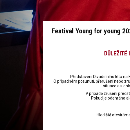
Festival Young for young 2
DŮLEŽITÉ
Představení Divadelního léta na
O případném posunutí, přerušení nebo z
situace a s oh
V případě zrušení předst
Pokud je odehrána al
Hlediště otevírám