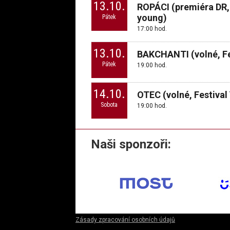
13.10.
ROPÁCI (premiéra DR, 
young)
Pátek
17:00 hod.
13.10.
BAKCHANTI (volné, Fe
Pátek
19:00 hod.
14.10.
OTEC (volné, Festival
Sobota
19:00 hod.
Naši sponzoři:
Zásady zpracování osobních údajů