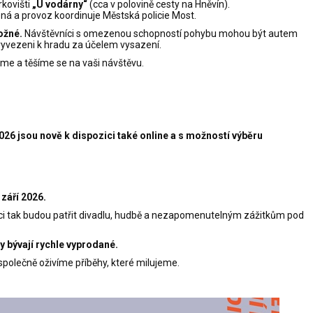
kovišti
„U vodárny“
(cca v polovině cesty na Hněvín).
ná a provoz koordinuje Městská policie Most.
ožné.
Návštěvníci s omezenou schopností pohybu mohou být autem
vyvezeni k hradu za účelem vysazení.
me a těšíme se na vaši návštěvu.
026 jsou nově k dispozici také online a s možností výběru
 září 2026.
noci tak budou patřit divadlu, hudbě a nezapomenutelným zážitkům pod
ly bývají rychle vyprodané.
společně oživíme příběhy, které milujeme.