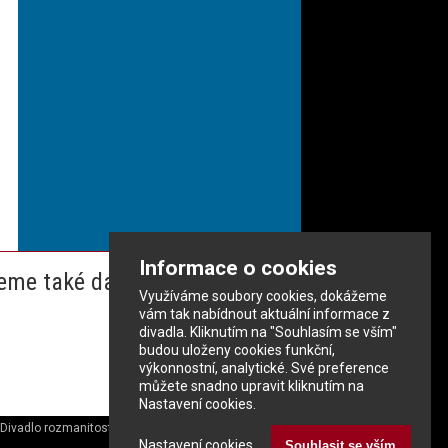
Informace o cookies
eme také dalším partnerům
Využíváme soubory cookies, dokážeme
vám tak nabídnout aktuální informace z
divadla. Kliknutím na "Souhlasím se vším"
budou uloženy cookies funkční,
výkonnostní, analytické. Své preference
můžete snadno upravit kliknutím na
Nastavení cookies.
Divadlo rozmanitostí
|
Městské divadlo v Mostě s.r.o.
Pecho-it.cz
&
NEXU s.r.o.
Nastavení cookies
Souhlasit se vším