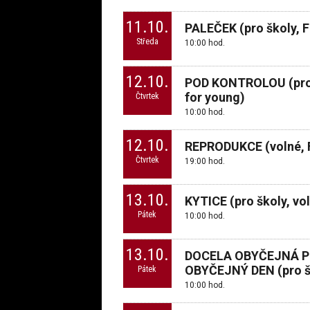
11.10.
PALEČEK (pro školy, F
Středa
10:00 hod.
12.10.
POD KONTROLOU (pro š
for young)
Čtvrtek
10:00 hod.
12.10.
REPRODUKCE (volné, F
Čtvrtek
19:00 hod.
13.10.
KYTICE (pro školy, vo
Pátek
10:00 hod.
13.10.
DOCELA OBYČEJNÁ 
OBYČEJNÝ DEN (pro šk
Pátek
10:00 hod.