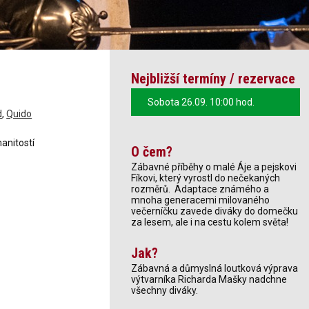
Nejbližší termíny / rezervace
Sobota 26.09. 10:00 hod.
d
,
Quido
anitostí
O čem?
Zábavné příběhy o malé Áje a pejskovi
Fíkovi, který vyrostl do nečekaných
rozměrů. Adaptace známého a
mnoha generacemi milovaného
večerníčku zavede diváky do domečku
za lesem, ale i na cestu kolem světa!
Jak?
Zábavná a důmyslná loutková výprava
výtvarníka Richarda Mašky nadchne
všechny diváky.