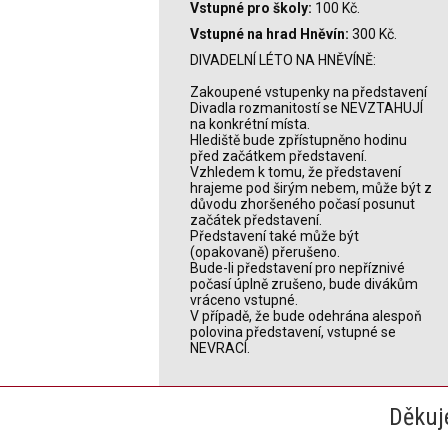
Vstupné pro školy:
100
Kč.
Vstupné na hrad Hněvín:
300 Kč.
DIVADELNÍ LÉTO NA HNĚVÍNĚ:
Zakoupené vstupenky na představení
Divadla rozmanitostí se NEVZTAHUJÍ
na konkrétní místa.
Hlediště bude zpřístupněno hodinu
před začátkem představení.
Vzhledem k tomu, že představení
hrajeme pod širým nebem, může být z
důvodu zhoršeného počasí posunut
začátek představení.
Představení také může být
(opakovaně) přerušeno.
Bude-li představení pro nepříznivé
počasí úplně zrušeno, bude divákům
vráceno vstupné.
V případě, že bude odehrána alespoň
polovina představení, vstupné se
NEVRACÍ.
Děkuj