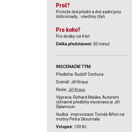
Proč?
Protože dvě přední a dvě zadní jsou
dohromady... všechny čtyři.
Pro koho?
Pro diváky od 4 let.
Délka představení:
50 minut
INSCENAČNÍ TÝM:
Předloha:
Rudolf Čechura
Scénář: Jiří Kraus
Režie:
Jiří Kraus
Výprava:
Richard Maška. Autorem
výtvarné předlohy inscenace je Jiří
Šalamoun
Hudba:
improvizace Tomáš Alferi na
motivy Petra Skoumala
Vstupné:
150
Kč.