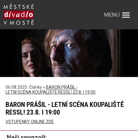
MENU
06.08.2025: Články »
BARON PRÁŠIL -
LETNÍ SCÉNA KOUPALIŠTĚ RESSL! 23.8. I 19:00
BARON PRÁŠIL - LETNÍ SCÉNA KOUPALIŠTĚ
RESSL! 23.8. I 19:00
VSTUPENKY ONLINE ZDE
Naši sponzoři: