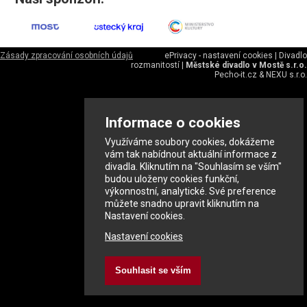
Zásady zpracování osobních údajů
ePrivacy - nastavení cookies
|
Divadlo
rozmanitostí
|
Městské divadlo v Mostě s.r.o.
Pecho-it.cz
&
NEXU s.r.o.
Informace o cookies
Využíváme soubory cookies, dokážeme
vám tak nabídnout aktuální informace z
divadla. Kliknutím na "Souhlasím se vším"
budou uloženy cookies funkční,
výkonnostní, analytické. Své preference
můžete snadno upravit kliknutím na
Nastavení cookies.
Nastavení cookies
Souhlasit se vším