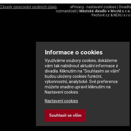
Zásady zpracování osobních údajů
ePrivacy - nastavení cookies
|
Divadlo
rozmanitostí
|
Městské divadlo v Mostě s.r.o.
Pecho-it.cz
&
NEXU s.r.o.
Informace o cookies
Využíváme soubory cookies, dokážeme
vám tak nabídnout aktuální informace z
divadla. Kliknutím na "Souhlasím se vším"
budou uloženy cookies funkční,
výkonnostní, analytické. Své preference
můžete snadno upravit kliknutím na
Nastavení cookies.
Nastavení cookies
Souhlasit se vším