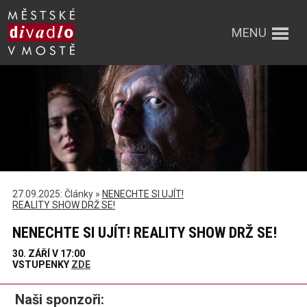
MENU
27.09.2025: Články »
NENECHTE SI UJÍT!
REALITY SHOW DRŽ SE!
NENECHTE SI UJÍT! REALITY SHOW DRŽ SE!
30. ZÁŘÍ V 17:00
VSTUPENKY
ZDE
Naši sponzoři: