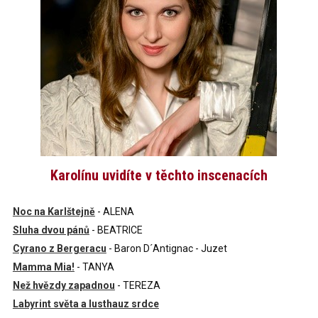
Karolínu uvidíte v těchto inscenacích
Noc na Karlštejně
- ALENA
Sluha dvou pánů
- BEATRICE
Cyrano z Bergeracu
- Baron D´Antignac - Juzet
Mamma Mia!
- TANYA
Než hvězdy zapadnou
- TEREZA
Labyrint světa a lusthauz srdce