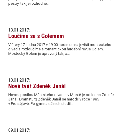
pestrý, tak je rozhodně…
13.01.2017:
Loučíme se s Golemem
V úterý 17. ledna 2017 v 19.00 hodin se na jevišti mosteckého
divadla rozloučíme s romantickou hudební revue Golem.
Mostecký Golem je upravený tak, a…
13.01.2017:
Nová tvář Zdeněk Janál
Novou posilou Městského divadla v Mostě je od ledna Zdeněk
Janál. Dramaturg Zdeněk Janál se narodil v roce 1985
v Prostějově. Po gymnaziálních studií…
09.01.2017: