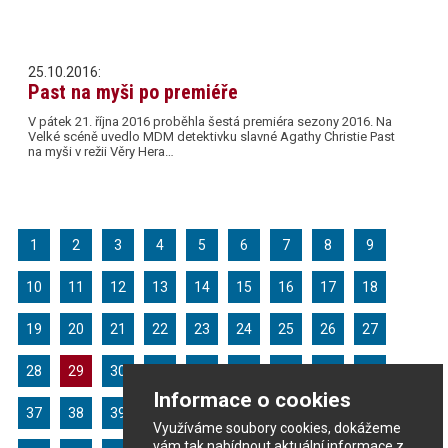
25.10.2016:
Past na myši po premiéře
V pátek 21. října 2016 proběhla šestá premiéra sezony 2016. Na
Velké scéně uvedlo MDM detektivku slavné Agathy Christie Past
na myši v režii Věry Hera…
1
2
3
4
5
6
7
8
9
10
11
12
13
14
15
16
17
18
19
20
21
22
23
24
25
26
27
28
29
30
31
32
33
34
35
36
Informace o cookies
37
38
39
40
41
42
43
44
45
Využíváme soubory cookies, dokážeme
vám tak nabídnout aktuální informace z