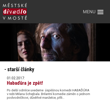
MENU
- starší články
01.02.2017:
Habaďúra je zpět!
Po delší odmlce uvedeme úspěšnou komedii HABAĎÚRA
v režii Milana Schejbala. Brilantní komedie záměn o jednom
podvodníčkovi, důvěřivé manželce, příli…