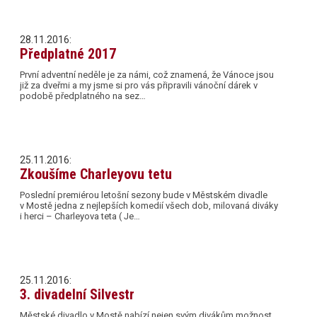
28.11.2016:
Předplatné 2017
První adventní neděle je za námi, což znamená, že Vánoce jsou
již za dveřmi a my jsme si pro vás připravili vánoční dárek v
podobě předplatného na sez…
25.11.2016:
Zkoušíme Charleyovu tetu
Poslední premiérou letošní sezony bude v Městském divadle
v Mostě jedna z nejlepších komedií všech dob, milovaná diváky
i herci – Charleyova teta ( Je…
25.11.2016:
3. divadelní Silvestr
Městské divadlo v Mostě nabízí nejen svým divákům možnost