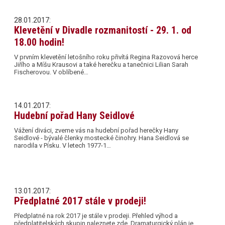
28.01.2017:
Klevetění v Divadle rozmanitostí - 29. 1. od
18.00 hodin!
V prvním klevetění letošního roku přivítá Regina Razovová herce
Jiřího a Míšu Krausovi a také herečku a tanečnici Lilian Sarah
Fischerovou. V oblíbené…
14.01.2017:
Hudební pořad Hany Seidlové
Vážení diváci, zveme vás na hudební pořad herečky Hany
Seidlové - bývalé členky mostecké činohry. Hana Seidlová se
narodila v Písku. V letech 1977-1…
13.01.2017:
Předplatné 2017 stále v prodeji!
Předplatné na rok 2017 je stále v prodeji. Přehled výhod a
předplatitelských skupin naleznete zde. Dramaturgický plán je