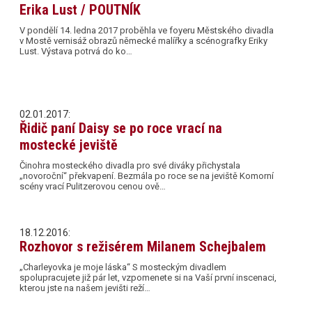
Erika Lust / POUTNÍK
V pondělí 14. ledna 2017 proběhla ve foyeru Městského divadla
v Mostě vernisáž obrazů německé malířky a scénografky Eriky
Lust. Výstava potrvá do ko…
02.01.2017:
Řidič paní Daisy se po roce vrací na
mostecké jeviště
Činohra mosteckého divadla pro své diváky přichystala
„novoroční“ překvapení. Bezmála po roce se na jeviště Komorní
scény vrací Pulitzerovou cenou ově…
18.12.2016:
Rozhovor s režisérem Milanem Schejbalem
„Charleyovka je moje láska“ S mosteckým divadlem
spolupracujete již pár let, vzpomenete si na Vaší první inscenaci,
kterou jste na našem jevišti reží…