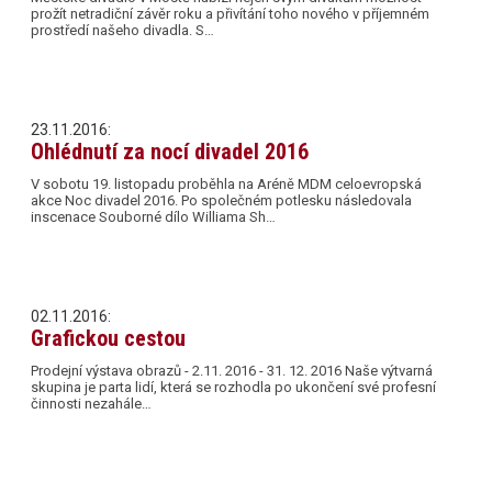
prožít netradiční závěr roku a přivítání toho nového v příjemném
prostředí našeho divadla. S…
23.11.2016:
Ohlédnutí za nocí divadel 2016
V sobotu 19. listopadu proběhla na Aréně MDM celoevropská
akce Noc divadel 2016. Po společném potlesku následovala
inscenace Souborné dílo Williama Sh…
02.11.2016:
Grafickou cestou
Prodejní výstava obrazů - 2.11. 2016 - 31. 12. 2016 Naše výtvarná
skupina je parta lidí, která se rozhodla po ukončení své profesní
činnosti nezahále…