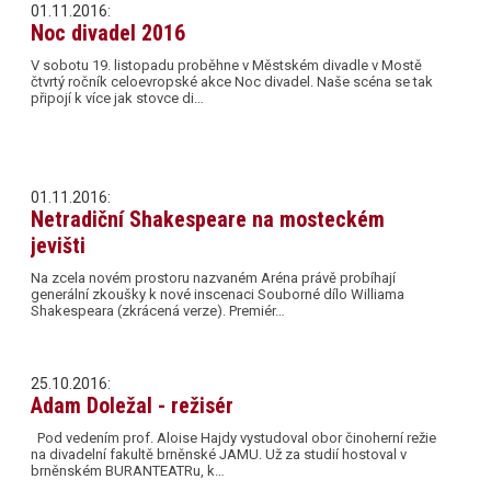
01.11.2016:
Noc divadel 2016
V sobotu 19. listopadu proběhne v Městském divadle v Mostě
čtvrtý ročník celoevropské akce Noc divadel. Naše scéna se tak
připojí k více jak stovce di…
01.11.2016:
Netradiční Shakespeare na mosteckém
jevišti
Na zcela novém prostoru nazvaném Aréna právě probíhají
generální zkoušky k nové inscenaci Souborné dílo Williama
Shakespeara (zkrácená verze). Premiér…
25.10.2016:
Adam Doležal - režisér
Pod vedením prof. Aloise Hajdy vystudoval obor činoherní režie
na divadelní fakultě brněnské JAMU. Už za studií hostoval v
brněnském BURANTEATRu, k…