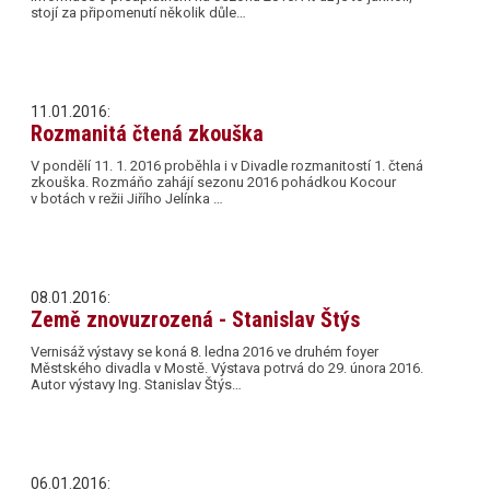
stojí za připomenutí několik důle…
11.01.2016:
Rozmanitá čtená zkouška
V pondělí 11. 1. 2016 proběhla i v Divadle rozmanitostí 1. čtená
zkouška. Rozmáňo zahájí sezonu 2016 pohádkou Kocour
v botách v režii Jiřího Jelínka …
08.01.2016:
Země znovuzrozená - Stanislav Štýs
Vernisáž výstavy se koná 8. ledna 2016 ve druhém foyer
Městského divadla v Mostě. Výstava potrvá do 29. února 2016.
Autor výstavy Ing. Stanislav Štýs…
06.01.2016: