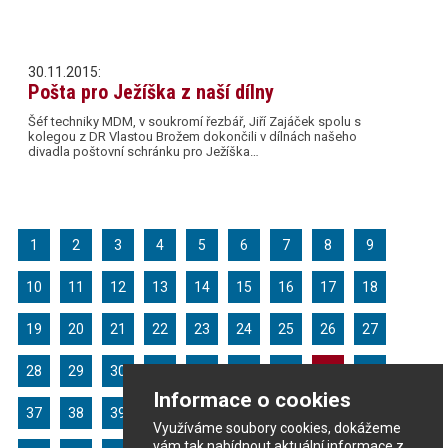
30.11.2015:
Pošta pro Ježíška z naší dílny
Šéf techniky MDM, v soukromí řezbář, Jiří Zajáček spolu s
kolegou z DR Vlastou Brožem dokončili v dílnách našeho
divadla poštovní schránku pro Ježíška…
1
2
3
4
5
6
7
8
9
10
11
12
13
14
15
16
17
18
19
20
21
22
23
24
25
26
27
28
29
30
31
32
33
34
35
36
Informace o cookies
37
38
39
40
41
42
43
44
45
Využíváme soubory cookies, dokážeme
vám tak nabídnout aktuální informace z