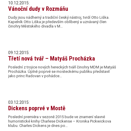
10.12.2015:
Vánoční dudy v Rozmáňu
Dudy jsou nádherný a tradiční český nástroj, tvrdí Otto Liška.
Kapelník Otto Liška je především oblíbený a uznávaný člen
činohry Městského divadla v M…
09.12.2015:
Třetí nová tvář – Matyáš Procházka
Poslední z trojice nových hereckých tváří činohry MDM je Matyáš
Procházka. Úplně poprvé se mosteckému publiku představil
jako princ Radovan v pohádce…
03.12.2015:
Dickens poprvé v Mostě
Poslední premiéra v sezoně 2015 bude ve znamení slavné
humoristické knihy Charlese Dickense – Kronika Pickwickova
klubu. Charles Dickens je dnes po…