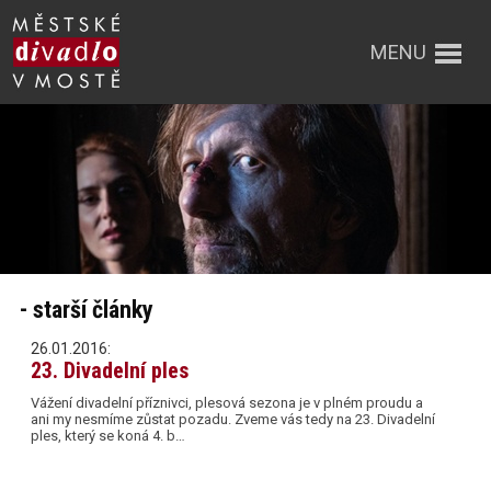
MENU
- starší články
26.01.2016:
23. Divadelní ples
Vážení divadelní příznivci, plesová sezona je v plném proudu a
ani my nesmíme zůstat pozadu. Zveme vás tedy na 23. Divadelní
ples, který se koná 4. b…