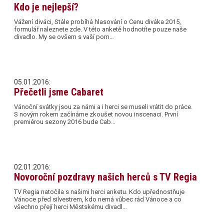
Kdo je nejlepší?
Vážení diváci, Stále probíhá hlasování o Cenu diváka 2015,
formulář naleznete zde. V této anketě hodnotíte pouze naše
divadlo. My se ovšem s vaší pom…
05.01.2016:
Přečetli jsme Cabaret
Vánoční svátky jsou za námi a i herci se museli vrátit do práce.
S novým rokem začínáme zkoušet novou inscenaci. První
premiérou sezony 2016 bude Cab…
02.01.2016:
Novoroční pozdravy našich herců s TV Regia
TV Regia natočila s našimi herci anketu. Kdo upřednostňuje
Vánoce před silvestrem, kdo nemá vůbec rád Vánoce a co
všechno přejí herci Městskému divadl…