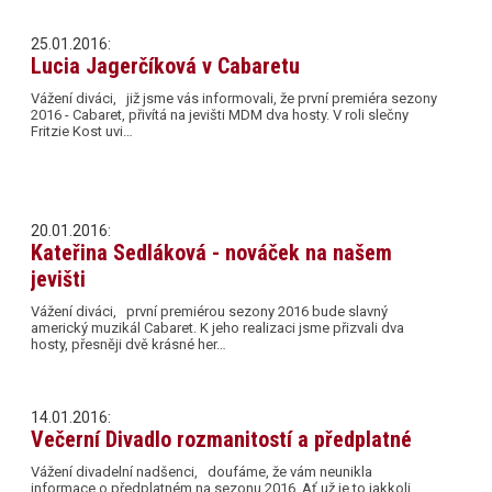
25.01.2016:
Lucia Jagerčíková v Cabaretu
Vážení diváci, již jsme vás informovali, že první premiéra sezony
2016 - Cabaret, přivítá na jevišti MDM dva hosty. V roli slečny
Fritzie Kost uvi…
20.01.2016:
Kateřina Sedláková - nováček na našem
jevišti
Vážení diváci, první premiérou sezony 2016 bude slavný
americký muzikál Cabaret. K jeho realizaci jsme přizvali dva
hosty, přesněji dvě krásné her…
14.01.2016:
Večerní Divadlo rozmanitostí a předplatné
Vážení divadelní nadšenci, doufáme, že vám neunikla
informace o předplatném na sezonu 2016. Ať už je to jakkoli,