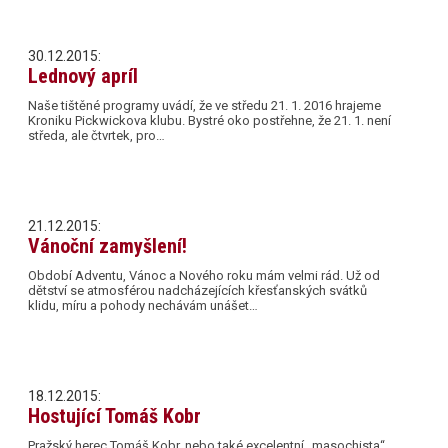
30.12.2015:
Lednový apríl
Naše tištěné programy uvádí, že ve středu 21. 1. 2016 hrajeme
Kroniku Pickwickova klubu. Bystré oko postřehne, že 21. 1. není
středa, ale čtvrtek, pro…
21.12.2015:
Vánoční zamyšlení!
Období Adventu, Vánoc a Nového roku mám velmi rád. Už od
dětství se atmosférou nadcházejících křesťanských svátků
klidu, míru a pohody nechávám unášet…
18.12.2015:
Hostující Tomáš Kobr
Pražský herec Tomáš Kobr, nebo také excelentní „masochista“