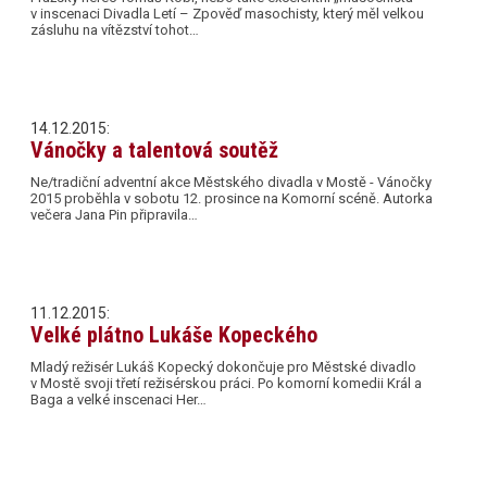
v inscenaci Divadla Letí – Zpověď masochisty, který měl velkou
zásluhu na vítězství tohot…
14.12.2015:
Vánočky a talentová soutěž
Ne/tradiční adventní akce Městského divadla v Mostě - Vánočky
2015 proběhla v sobotu 12. prosince na Komorní scéně. Autorka
večera Jana Pin připravila…
11.12.2015:
Velké plátno Lukáše Kopeckého
Mladý režisér Lukáš Kopecký dokončuje pro Městské divadlo
v Mostě svoji třetí režisérskou práci. Po komorní komedii Král a
Baga a velké inscenaci Her…