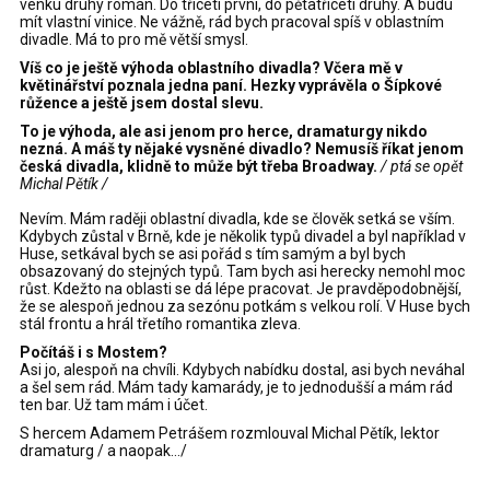
venku druhý román. Do třiceti první, do pětatřiceti druhý. A budu
mít vlastní vinice. Ne vážně, rád bych pracoval spíš v oblastním
divadle. Má to pro mě větší smysl.
Víš co je ještě výhoda oblastního divadla?
Včera mě v
květinářství poznala jedna paní. Hezky vyprávěla o
Šípkové
růžence a ještě jsem dostal slevu.
To je výhoda, ale asi jenom pro herce, dramaturgy nikdo
nezná. A máš ty nějaké vysněné divadlo? Nemusíš říkat jenom
česká divadla, klidně to může být třeba Broadway.
/ ptá se opět
Michal Pětík /
Nevím. Mám raději oblastní divadla, kde se člověk setká se vším.
Kdybych zůstal v Brně, kde je několik typů divadel a byl například v
Huse, setkával bych se asi pořád s tím samým a byl bych
obsazovaný do stejných typů. Tam bych asi herecky nemohl moc
růst. Kdežto na oblasti se dá lépe pracovat. Je pravděpodobnější,
že se alespoň jednou za sezónu potkám s velkou rolí. V Huse bych
stál frontu a hrál třetího romantika zleva.
Počítáš i s Mostem?
Asi jo, alespoň na chvíli. Kdybych nabídku dostal, asi bych neváhal
a šel sem rád. Mám tady kamarády, je to jednodušší a mám rád
ten bar. Už tam mám i účet.
S hercem Adamem Petrášem rozmlouval Michal Pětík, lektor
dramaturg / a naopak.../