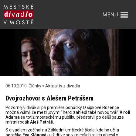
MENU
06.10.2010: Články »
Aktuality z divadla
Dvojrozhovor s Alešem Petrášem
Pozornější divák si při premiéře pohádky O šípkové Růžence
možná všiml, že mezi „svými“ herci zahlédl také novou tvář.
V roli
Adama
se totiž mosteckému publiku představil po delší pauze
místní rodák
Aleš Petráš.
S divadlem začínal na Základní umělecké škole, kde ho učila
herečka Eva Klánová
a již dříve se v menších rolích objevil v