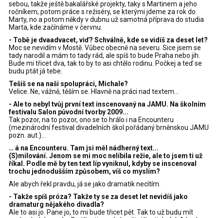
sebou, takže ještě bakalářské projekty, taky s Martinem a jeho
ročníkem, potom práce s režiséry, se kterými jdeme za rok do
Marty, no a potom někdy v dubnu už samotná příprava do studia
Marta, kde začínáme v červnu.
- Tobě je dvaadvacet, viď? Schválně, kde se vidíš za deset let?
Moc se nevidím v Mostě. Vůbec obecně na severu. Sice jsem se
tady narodil a mám to tady rád, ale spíš to bude Praha nebo jih.
Bude mi třicet dva, tak to by to asi chtělo rodinu. Počkej a teď se
budu ptát já tebe.
Tešíš se na
naši spolupráci, Michale?
Velice. Ne, vážně, těším se. Hlavně na práci nad textem...
- Ale to nebyl tvůj první text inscenovaný na JAMU. Na školním
festivalu Salon původní tvorby 2009...
Tak pozor, na to pozor, ono se to hrálo i na Encounteru
(mezinárodní festival divadelních škol pořádaný brněnskou JAMU
pozn. aut.)...
… á na Encounteru. Tam jsi měl nádherný text...
(S)milování. Jenom se mi moc nelíbila režie, ale to jsem ti už
říkal. Podle mě by ten text líp vyniknul, kdyby se inscenoval
trochu jednodušším způsobem, víš co myslím?
Ale abych řekl pravdu, já se jako dramatik necítím.
- Takže spíš próza? Takže ty se za deset let nevidíš jako
dramaturg nějakého divadla?
Ale to asi jo. Pane jo, to mi bude třicet pět. Tak to už budu mít