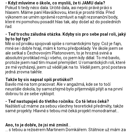
- Když mluvíme o škole, co myslíš, že ti JAMU dala?
Pokud ti tedy něco dala. Určitě dala, asi nejvíc právě práci s
hlasem. Máme paní Hlaváčkovou, která je prostě třída. Před
výkonem se umím správně rozmluvit a najít rezonanční body,
které mi pomohou posadit hlas tak, aby došel až do posledních
řad.
- Teď trochu záludná otázka. Kdyby sis pro sebe psal roli, jaký
by to byl typ?
Mě si od prváku spojovali spíše s romantickými typy. Což je fajn,
mně se i dobře hrají, mám k tomu předpoklady. Ve škole jsem se
ale setkal s Čechovovým Platonovem, to je hrozná svině a
absolutní protiklad můj i všeho, co jsem kdy dělal. To mě bavilo,
protože jsem nad tím musel přemýšlet. U romantických rolí, které
ze mě vycházejí, jsem už věděl jak na to. Věděl jsem, proč postava
jedná zrovna takhle.
Takže by sis napsal spíš protiúkol?
Bavilo mě na tom pracovat. Ale v angažmá, kde se to točí
neustále dokola, by samozřejmě bylo příjemnější přijít a na první
dobrou to ze sebe vyklopit.
- Teď nastupuješ do třetího ročníku. Co tě letos čeká?
Naštěstí už máme za sebou všechny teoretické předměty, takže
samé projekty. Hlavně s tebou mě čeká projekt monodramat...
Ano, to je dobře, že jsi mě zmínil
…
... s tebou a režisérem Martinem Domkářem. Státnice už mám za