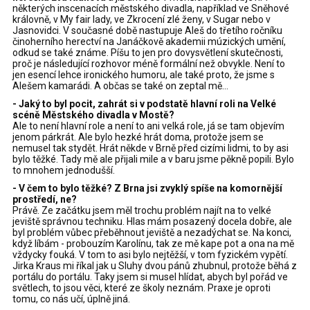
některých inscenacích městského divadla, například ve Sněhové
královně, v My fair lady, ve Zkrocení zlé ženy, v Sugar nebo v
Jasnovidci. V současné době nastupuje Aleš do třetího ročníku
činoherního herectví na Janáčkově akademii múzických umění,
odkud se také známe. Píšu to jen pro dovysvětlení skutečnosti,
proč je následující rozhovor méně formální než obvykle. Není to
jen esencí lehce ironického humoru, ale také proto, že jsme s
Alešem kamarádi. A občas se také on zeptal mě...
- Jaký to byl pocit, zahrát si v podstatě hlavní roli na Velké
scéně Městského divadla v Mostě?
Ale to není hlavní role a není to ani velká role, já se tam objevím
jenom párkrát. Ale bylo hezké hrát doma, protože jsem se
nemusel tak stydět. Hrát někde v Brně před cizími lidmi, to by asi
bylo těžké. Tady mě ale přijali mile a v baru jsme pěkně popili. Bylo
to mnohem jednodušší.
- V čem to bylo těžké? Z Brna jsi zvyklý spíše na komornější
prostředí, ne?
Právě. Ze začátku jsem měl trochu problém najít na to velké
jeviště správnou techniku. Hlas mám posazený docela dobře, ale
byl problém vůbec přeběhnout jeviště a nezadýchat se. Na konci,
když líbám - probouzím Karolínu, tak ze mě kape pot a ona na mě
vždycky fouká. V tom to asi bylo nejtěžší, v tom fyzickém vypětí.
Jirka Kraus mi říkal jak u Sluhy dvou pánů zhubnul, protože běhá z
portálu do portálu. Taky jsem si musel hlídat, abych byl pořád ve
světlech, to jsou věci, které ze školy neznám. Praxe je oproti
tomu, co nás učí, úplně jiná.