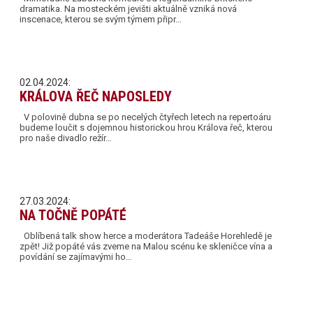
dramatika. Na mosteckém jevišti aktuálně vzniká nová
inscenace, kterou se svým týmem připr…
02.04.2024:
KRÁLOVA ŘEČ NAPOSLEDY
V polovině dubna se po necelých čtyřech letech na repertoáru
budeme loučit s dojemnou historickou hrou Králova řeč, kterou
pro naše divadlo režír…
27.03.2024:
NA TOČNĚ POPÁTÉ
Oblíbená talk show herce a moderátora Tadeáše Horehledě je
zpět! Již popáté vás zveme na Malou scénu ke skleničce vína a
povídání se zajímavými ho…