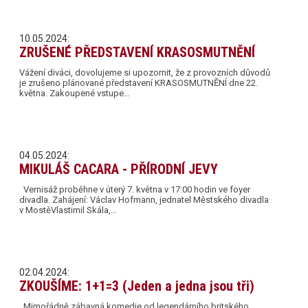
10.05.2024:
ZRUŠENÉ PŘEDSTAVENÍ KRASOSMUTNĚNÍ
Vážení diváci, dovolujeme si upozornit, že z provozních důvodů
je zrušeno plánované představení KRASOSMUTNĚNÍ dne 22.
května. Zakoupené vstupe…
04.05.2024:
MIKULÁŠ CACARA - PŘÍRODNÍ JEVY
Vernisáž proběhne v úterý 7. května v 17:00 hodin ve foyer
divadla. Zahájení: Václav Hofmann, jednatel Městského divadla
v MostěVlastimil Skála,…
02.04.2024:
ZKOUŠÍME: 1+1=3 (Jeden a jedna jsou tři)
Mimořádně zábavná komedie od legendárního britského