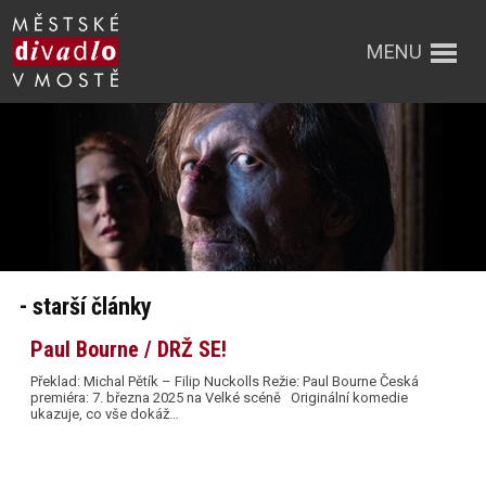
MENU
- starší články
Paul Bourne / DRŽ SE!
Překlad: Michal Pětík – Filip Nuckolls Režie: Paul Bourne Česká
premiéra: 7. března 2025 na Velké scéně Originální komedie
ukazuje, co vše dokáž…