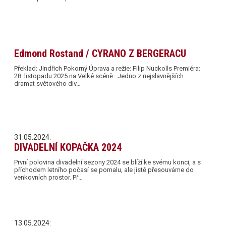
Edmond Rostand / CYRANO Z BERGERACU
Překlad: Jindřich Pokorný Úprava a režie: Filip Nuckolls Premiéra:
28. listopadu 2025 na Velké scéně Jedno z nejslavnějších
dramat světového div…
31.05.2024:
DIVADELNÍ KOPAČKA 2024
První polovina divadelní sezony 2024 se blíží ke svému konci, a s
příchodem letního počasí se pomalu, ale jistě přesouváme do
venkovních prostor. Př…
13.05.2024: