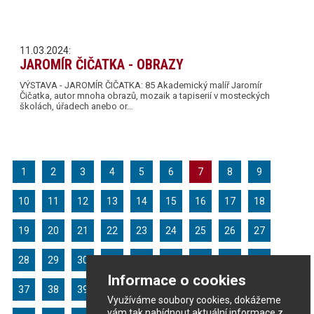
11.03.2024:
JAROMÍR ČIČATKA - OBRAZY
VÝSTAVA - JAROMÍR ČIČATKA: 85 Akademický malíř Jaromír
Čičatka, autor mnoha obrazů, mozaik a tapiserií v mosteckých
školách, úřadech anebo or…
1
2
3
4
5
6
7
8
9
10
11
12
13
14
15
16
17
18
19
20
21
22
23
24
25
26
27
28
29
30
31
32
33
34
35
36
Informace o cookies
37
38
39
40
41
42
43
44
45
Využíváme soubory cookies, dokážeme
vám tak nabídnout aktuální informace z