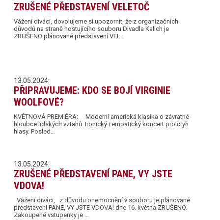
ZRUŠENÉ PŘEDSTAVENÍ VELETOČ
Vážení diváci, dovolujeme si upozornit, že z organizačních
důvodů na straně hostujícího souboru Divadla Kalich je
ZRUŠENO plánované představení VEL…
13.05.2024:
PŘIPRAVUJEME: KDO SE BOJÍ VIRGINIE
WOOLFOVÉ?
KVĚTNOVÁ PREMIÉRA: Moderní americká klasika o závratné
hloubce lidských vztahů. Ironický i empatický koncert pro čtyři
hlasy. Posled…
13.05.2024:
ZRUŠENÉ PŘEDSTAVENÍ PANE, VY JSTE
VDOVA!
Vážení diváci, z důvodu onemocnění v souboru je plánované
představení PANE, VY JSTE VDOVA! dne 16. května ZRUŠENO.
Zakoupené vstupenky je …