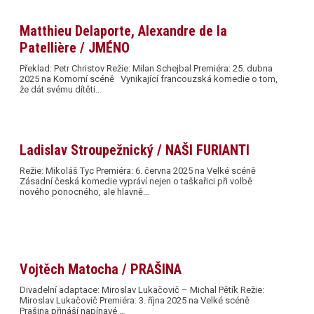
Matthieu Delaporte, Alexandre de la
Patellière / JMÉNO
Překlad: Petr Christov Režie: Milan Schejbal Premiéra: 25. dubna
2025 na Komorní scéně Vynikající francouzská komedie o tom,
že dát svému dítěti…
Ladislav Stroupežnický / NAŠI FURIANTI
Režie: Mikoláš Tyc Premiéra: 6. června 2025 na Velké scéně
Zásadní česká komedie vypráví nejen o taškařici při volbě
nového ponocného, ale hlavně…
Vojtěch Matocha / PRAŠINA
Divadelní adaptace: Miroslav Lukačovič – Michal Pětík Režie:
Miroslav Lukačovič Premiéra: 3. října 2025 na Velké scéně
Prašina přináší napínavé …