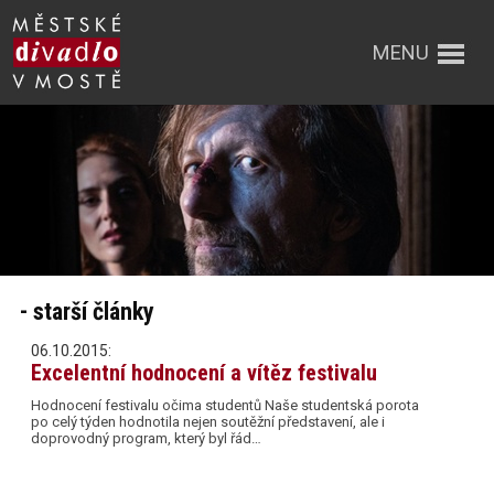
MENU
- starší články
06.10.2015:
Excelentní hodnocení a vítěz festivalu
Hodnocení festivalu očima studentů Naše studentská porota
po celý týden hodnotila nejen soutěžní představení, ale i
doprovodný program, který byl řád…