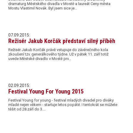
dramaturg Městského divadla v Mostě a laureát Ceny města
Mostu Vlastimil Novák. Byl jsem sice je…
07.09.2015:
Režisér Jakub Korčák představí silný příběh
Režisér Jakub Korčák právě vstupuje do závěrečného kola
zkoušení tzv. generálkového týdne. Už v pátek 11. září totiž
uvede Městské divadlo v Mostě prv…
02.09.2015:
Festival Young For Young 2015
Festival Young for young - festival mladých divadel pro diváky
mladé nejen věkem - startuje letos popáté. I tentokrát se můžete
těšit od 28.září do 3.…