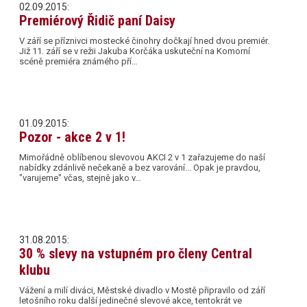
02.09.2015:
Premiérový Řidič paní Daisy
V září se příznivci mostecké činohry dočkají hned dvou premiér.
Již 11. září se v režii Jakuba Korčáka uskuteční na Komorní
scéně premiéra známého pří…
01.09.2015:
Pozor - akce 2 v 1!
Mimořádně oblíbenou slevovou AKCI 2 v 1 zařazujeme do naší
nabídky zdánlivě nečekaně a bez varování... Opak je pravdou,
"varujeme" včas, stejně jako v…
31.08.2015:
30 % slevy na vstupném pro členy Central
klubu
Vážení a milí diváci, Městské divadlo v Mostě připravilo od září
letošního roku další jedinečné slevové akce, tentokrát ve