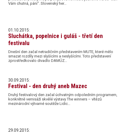
Vám chutná, páni". Slovenský her…
01.10.2015:
Sluchátka, popelnice i guláš - třetí den
festivalu
Dnešní den začal netradičním představením MUTE, které mělo
smazat rozdíly mezi slyšícími a neslyšícími. Toto představení
zprostředkovalo divadlo DAMÚZ…
30.09.2015:
Festival - den druhý aneb Mazec
Druhý festivalový den začal úchvatným odpoledním programem,
konkrétně vernisáží skvělé výstavy The winners – vítězů
mezinárodní výtvarné soutěže Lidic…
29.09.2015: