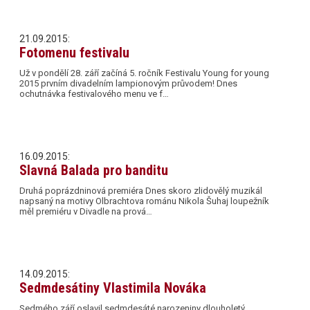
21.09.2015:
Fotomenu festivalu
Už v pondělí 28. září začíná 5. ročník Festivalu Young for young
2015 prvním divadelním lampionovým průvodem! Dnes
ochutnávka festivalového menu ve f…
16.09.2015:
Slavná Balada pro banditu
Druhá poprázdninová premiéra Dnes skoro zlidovělý muzikál
napsaný na motivy Olbrachtova románu Nikola Šuhaj loupežník
měl premiéru v Divadle na prová…
14.09.2015:
Sedmdesátiny Vlastimila Nováka
Sedmého září oslavil sedmdesáté narozeniny dlouholetý