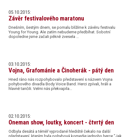
05.10.2015:
Závěr festivalového maratonu
Dnešním, šestým dnem, se pomalu blížíme k závěru festivalu
Young for Young. Ale zatím nebudeme předbíhat. Sobotní
dopoledne jsme začali pěkně zvesela …
03.10.2015:
Vojna, Grafománie a Činoherák - pátý den
Hned ráno nás rozpohybovalo představení s názvem Vojna
pohybového divadla Body Voice Band. Herci zpívali, hráli a
hlavně tančili. Velmi nás překvapila…
02.10.2015:
Oneman show, loutky, koncert - čtvrtý den
Odbyla desátá a téměř vyprodané hlediště čekalo na další
představení, kterým byla pohybová komedie jednoho herce "Jak