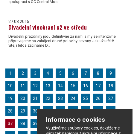
spolupráci s OC Central Mos…
27.08.2015:
Divadelní vinobraní už ve středu
Divadelní prázdniny jsou definitivně za námi a my se intenzivně
připravujeme na zahájení druhé poloviny sezony. Jak už určitě
víte, i letos začínáme D…
1
2
3
4
5
6
7
8
9
10
11
12
13
14
15
16
17
18
19
20
21
22
23
24
25
26
27
28
29
30
31
32
33
34
35
36
Informace o cookies
37
38
39
40
41
42
43
44
45
Využíváme soubory cookies, dokážeme
vám tak nabídnout aktuální informace z