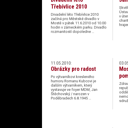
Třebívlice 2010
Skvě
Ústav
Divadelní léto Třebívlice 2010
v úte
začíná pro Městské divadlo v
chari
Mostě v pátek 11.6.2010 od 10.00
hraj
hodin v zámeckém parku. Divadlo
rozmanitostí dopoledne …
11.05.2010:
03.0
Obrázky pro radost
Mos
pom
Po výtvarníkovi kresleného
humoru Romanu Kubcovi je
Zdrav
dalším výtvarníkem, který
repub
vystavuje ve foyer MDM, Jan
odděl
Štěchovský / narozen v
nemo
Poděbradech 6.8.1945 …
sdruž