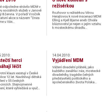
režisérkou
lé odpoledne strávilo MDM v
u sociálních služeb v Janově
Rozhovor s režisérkou Věrou
rý 8.června. V pořadí V.ročník
Herajtovou k nové inscenaci MDM
tativní akce s názvem "Dnes
Elling a Kjell Bjarne aneb Chvála
eme u Vás…
bláznovství je nejen o jejím vztahu
k mosteckému divadlu…
5.2010:
14.04.2010:
tečtí herci
Vyjádření MDM
áhají léčit
Vážení divadelní přátelé, jako
každého zasáhla i nás, mostecké
otní klauni existují v České
divadelníky, tragédie čelných
lice 12 let. Navštěvují dětská
představitelů politického a
ení v 55 českých
společenského života Polska…
cnicích. Stejnojmenné
ení, které vyhledává a vyuč…