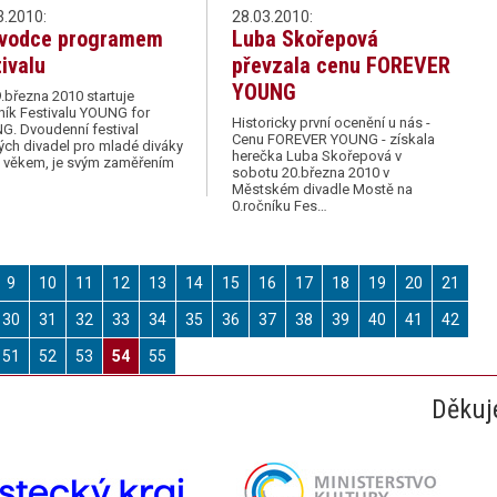
3.2010:
28.03.2010:
vodce programem
Luba Skořepová
tivalu
převzala cenu FOREVER
YOUNG
.března 2010 startuje
ník Festivalu YOUNG for
Historicky první ocenění u nás -
G. Dvoudenní festival
Cenu FOREVER YOUNG - získala
ch divadel pro mladé diváky
herečka Luba Skořepová v
n věkem, je svým zaměřením
sobotu 20.března 2010 v
Městském divadle Mostě na
0.ročníku Fes…
9
10
11
12
13
14
15
16
17
18
19
20
21
30
31
32
33
34
35
36
37
38
39
40
41
42
51
52
53
54
55
Děkuj