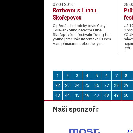
07.04.2010:
28.0
Rozhovor s Lubou
Prů
Skořepovou
fes
O předání historicky první Ceny
Už 19
Forever Young herečce Lubě
0.roč
Skořepové na festivalu Young for
YOUN
young jsme Vás informovali. Dnes
mladý
Vám přinášíme dokončený r…
neje
jedi…
1
2
3
4
5
6
7
8
22
23
24
25
26
27
28
29
43
44
45
46
47
48
49
50
Naši sponzoři: