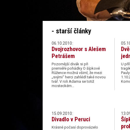
- starší články
06.10.2010:
05.1
Dvojrozhovor s Alešem
Dvě
Petrášem
jed
Pozornější divák si při
U pří
premiéře pohádky O šípkové
tragi
Růžence možná všiml, že mezi
Pauly
„svými“ herci zahlédl také novou
1.10.
tvář. V roli Adama se totiž
Komo
mosteckém…
15.09.2010:
13.0
Divadlo v Peruci
Šíp
pro
Krásné počasí doprovázelo