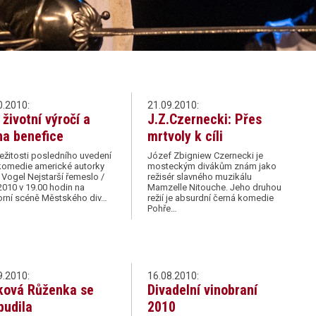
0.2010:
21.09.2010:
 životní výročí a
J.Z.Czernecki: Přes
na benefice
mrtvoly k cíli
ležitosti posledního uvedení
Józef Zbigniew Czernecki je
komedie americké autorky
mosteckým divákům znám jako
 Vogel Nejstarší řemeslo /
režisér slavného muzikálu
2010 v 19.00 hodin na
Mamzelle Nitouche. Jeho druhou
rní scéně Městského div…
režií je absurdní černá komedie
Pohře…
9.2010:
16.08.2010:
ková Růženka se
Divadelní vinobraní
budila
2010