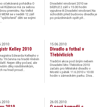
ho očekávaná pohádka O
Divadelní vinobraní 2010 se
ové Růžence má za sebou
blíží!Už 2.září v 15.00 hodin
šnou premiéru. Na Velké
vypukne III.Divadelní vinobraní.Na
 MDM se v neděli 12.září
schodišti před budovou divadla je
 "vyšňořené" děti se svými
po prázdninách opět při…
č…
6.2010:
15.06.2010:
istr Kelley 2010
Divadlo a fotbal v
Třebívlicích
magistra Edwarda Kelleyho v
u 19.června na hradě Hněvín
Tradiční akce pod širým nebem
dařil. Nejen díky počasí, ale
Divadelní léto Třebívlice 2010
vším díky návštěvníkům,
začalo pro Městské divadlo v
ch na hrad proud…
Mostě v pátek 11.6.2010 v 10.00
hodin v zámeckém parku. Diva…
6.2010:
26.05.2010:
ov 2010
O nové komedii s