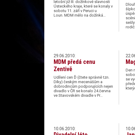
letošní již III. dožínkové slavnosti
Dlou
Ústeckého kraje, které se konaly v
šípk
sobotu 11. září v Peruci u
úspě
Loun. MDM mělo na dožínká…
scéně
sešly
rodi
29.06.2010:
22.0
MDM předá cenu
Mag
Zentivě
Den 
sobot
Udílení cen Ď (čtete správně tzn.
se vy
Díky) českým mecenášům a
přede
dobrodincům podporujících nejen
který
divadlo v ČR se konalo 24.června
ve Stavovském divadle v Pr…
10.06.2010:
10.0
Divadelní léto
Jan