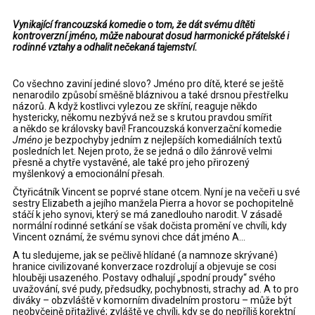
Vynikající francouzská komedie o tom, že dát svému dítěti
kontroverzní jméno, může nabourat dosud harmonické přátelské i
rodinné vztahy a odhalit nečekaná tajemství.
Co všechno zaviní jediné slovo? Jméno pro dítě, které se ještě
nenarodilo způsobí směšně bláznivou a také drsnou přestřelku
názorů. A když kostlivci vylezou ze skříní, reaguje někdo
hystericky, někomu nezbývá než se s krutou pravdou smířit
a někdo se královsky baví! Francouzská konverzační komedie
Jméno
je bezpochyby jedním z nejlepších komediálních textů
posledních let. Nejen proto, že se jedná o dílo žánrově velmi
přesně a chytře vystavěné, ale také pro jeho přirozený
myšlenkový a emocionální přesah.
Čtyřicátník Vincent se poprvé stane otcem. Nyní je na večeři u své
sestry Elizabeth a jejího manžela Pierra a hovor se pochopitelně
stáčí k jeho synovi, který se má zanedlouho narodit. V zásadě
normální rodinné setkání se však dočista promění ve chvíli, kdy
Vincent oznámí, že svému synovi chce dát jméno A…
A tu sledujeme, jak se pečlivě hlídané (a namnoze skrývané)
hranice civilizované konverzace rozdrolují a objevuje se cosi
hlouběji usazeného. Postavy odhalují „spodní proudy“ svého
uvažování, své pudy, předsudky, pochybnosti, strachy ad. A to pro
diváky – obzvláště v komorním divadelním prostoru – může být
neobyčejně přitažlivé; zvláště ve chvíli, kdy se do nepříliš korektní