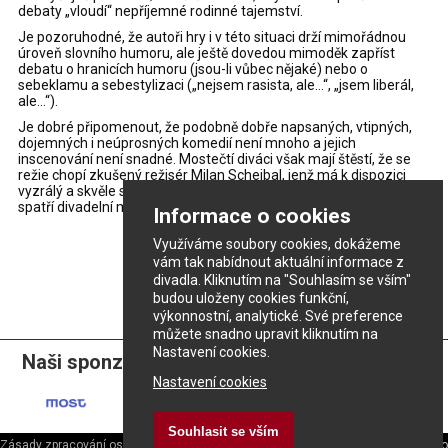
debaty „vloudí“ nepříjemné rodinné tajemství.
Je pozoruhodné, že autoři hry i v této situaci drží mimořádnou
úroveň slovního humoru, ale ještě dovedou mimoděk zapříst
debatu o hranicích humoru (jsou-li vůbec nějaké) nebo o
sebeklamu a sebestylizaci („nejsem rasista, ale…“, „jsem liberál,
ale…“).
Je dobré připomenout, že podobně dobře napsaných, vtipných,
dojemných i neúprosných komedií není mnoho a jejich
inscenování není snadné. Mostečtí diváci však mají štěstí, že se
režie chopí zkušený režisér Milan Schejbal, jenž má k dispozici
vyzrálý a skvěle sehraný soubor. Díky takové konstelaci diváci
spatří divadelní mainstream co možná nejvyšší kvality.
Informace o cookies
Využíváme soubory cookies, dokážeme
vám tak nabídnout aktuální informace z
divadla. Kliknutím na "Souhlasím se vším"
budou uloženy cookies funkční,
výkonnostní, analytické. Své preference
můžete snadno upravit kliknutím na
Nastavení cookies.
Naši sponzoři:
Nastavení cookies
Souhlasit se vším
Zásady zpracování osobních údajů
ePrivacy - nastavení cookies
|
Divadlo