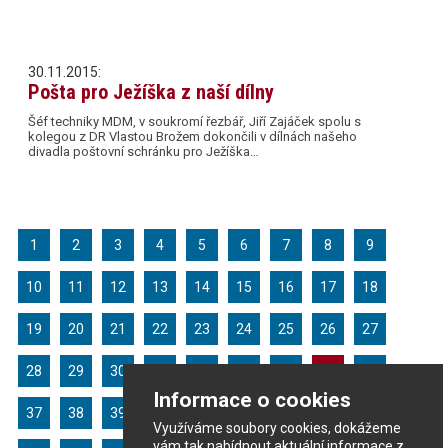
30.11.2015:
Pošta pro Ježíška z naší dílny
Šéf techniky MDM, v soukromí řezbář, Jiří Zajáček spolu s
kolegou z DR Vlastou Brožem dokončili v dílnách našeho
divadla poštovní schránku pro Ježíška…
1
2
3
4
5
6
7
8
9
10
11
12
13
14
15
16
17
18
19
20
21
22
23
24
25
26
27
28
29
30
31
32
33
34
35
36
Informace o cookies
37
38
39
40
41
42
43
44
45
Využíváme soubory cookies, dokážeme
vám tak nabídnout aktuální informace z