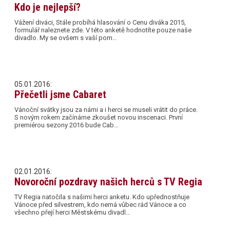
Kdo je nejlepší?
Vážení diváci, Stále probíhá hlasování o Cenu diváka 2015,
formulář naleznete zde. V této anketě hodnotíte pouze naše
divadlo. My se ovšem s vaší pom…
05.01.2016:
Přečetli jsme Cabaret
Vánoční svátky jsou za námi a i herci se museli vrátit do práce.
S novým rokem začínáme zkoušet novou inscenaci. První
premiérou sezony 2016 bude Cab…
02.01.2016:
Novoroční pozdravy našich herců s TV Regia
TV Regia natočila s našimi herci anketu. Kdo upřednostňuje
Vánoce před silvestrem, kdo nemá vůbec rád Vánoce a co
všechno přejí herci Městskému divadl…