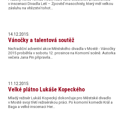
v inscenaci Divadla Letí – Zpověď masochisty, který měl velkou
zásluhu na vítězství tohot…
14.12.2015:
Vánočky a talentová soutěž
Ne/tradiční adventní akce Městského divadla v Mostě - Vánočky
2015 proběhla v sobotu 12. prosince na Komorní scéně. Autorka
večera Jana Pin připravila…
11.12.2015:
Velké plátno Lukáše Kopeckého
Mladý režisér Lukáš Kopecký dokončuje pro Městské divadlo
v Mostě svoji třetí režisérskou práci. Po komorní komedii Král a
Baga a velké inscenaci Her…