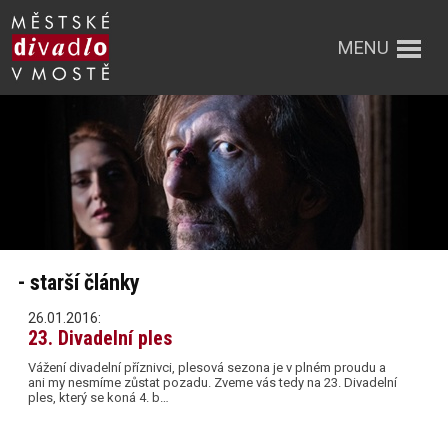
MENU
- starší články
26.01.2016:
23. Divadelní ples
Vážení divadelní příznivci, plesová sezona je v plném proudu a
ani my nesmíme zůstat pozadu. Zveme vás tedy na 23. Divadelní
ples, který se koná 4. b…