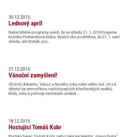
30.12.2015:
Lednový apríl
Naše tištěné programy uvádí, že ve středu 21. 1. 2016 hrajeme
Kroniku Pickwickova klubu. Bystré oko postřehne, že 21. 1. není
středa, ale čtvrtek, pro…
21.12.2015:
Vánoční zamyšlení!
Období Adventu, Vánoc a Nového roku mám velmi rád. Už od
dětství se atmosférou nadcházejících křesťanských svátků
klidu, míru a pohody nechávám unášet…
18.12.2015:
Hostující Tomáš Kobr
Pražský herec Tomáš Kobr, nebo také excelentní „masochista“