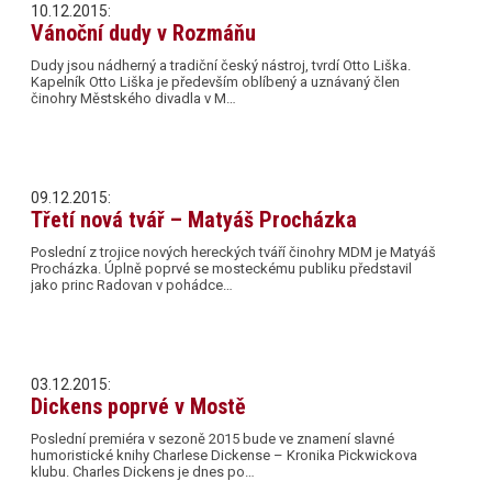
10.12.2015:
Vánoční dudy v Rozmáňu
Dudy jsou nádherný a tradiční český nástroj, tvrdí Otto Liška.
Kapelník Otto Liška je především oblíbený a uznávaný člen
činohry Městského divadla v M…
09.12.2015:
Třetí nová tvář – Matyáš Procházka
Poslední z trojice nových hereckých tváří činohry MDM je Matyáš
Procházka. Úplně poprvé se mosteckému publiku představil
jako princ Radovan v pohádce…
03.12.2015:
Dickens poprvé v Mostě
Poslední premiéra v sezoně 2015 bude ve znamení slavné
humoristické knihy Charlese Dickense – Kronika Pickwickova
klubu. Charles Dickens je dnes po…