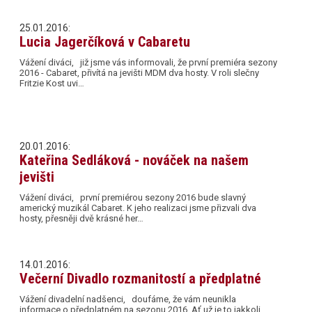
25.01.2016:
Lucia Jagerčíková v Cabaretu
Vážení diváci, již jsme vás informovali, že první premiéra sezony
2016 - Cabaret, přivítá na jevišti MDM dva hosty. V roli slečny
Fritzie Kost uvi…
20.01.2016:
Kateřina Sedláková - nováček na našem
jevišti
Vážení diváci, první premiérou sezony 2016 bude slavný
americký muzikál Cabaret. K jeho realizaci jsme přizvali dva
hosty, přesněji dvě krásné her…
14.01.2016:
Večerní Divadlo rozmanitostí a předplatné
Vážení divadelní nadšenci, doufáme, že vám neunikla
informace o předplatném na sezonu 2016. Ať už je to jakkoli,