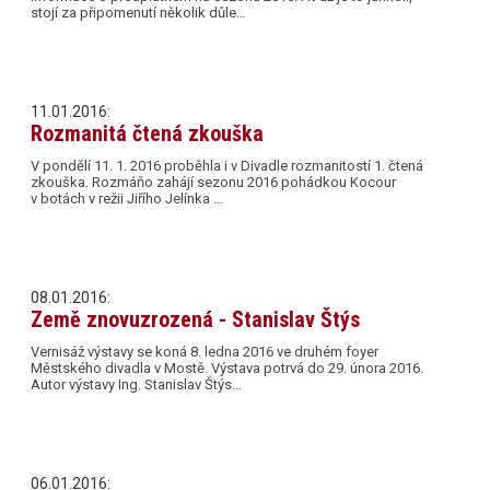
stojí za připomenutí několik důle…
11.01.2016:
Rozmanitá čtená zkouška
V pondělí 11. 1. 2016 proběhla i v Divadle rozmanitostí 1. čtená
zkouška. Rozmáňo zahájí sezonu 2016 pohádkou Kocour
v botách v režii Jiřího Jelínka …
08.01.2016:
Země znovuzrozená - Stanislav Štýs
Vernisáž výstavy se koná 8. ledna 2016 ve druhém foyer
Městského divadla v Mostě. Výstava potrvá do 29. února 2016.
Autor výstavy Ing. Stanislav Štýs…
06.01.2016: